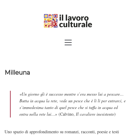
Skip
to
content
SPALANCARE LE FINESTRE DEI
Primary
Menu
SAPERI, AFFACCIARSI SUL
CONTEMPORANEO
Milleuna
«Un giorno gli è successo mentre s’era messo lui a pescare…
Butta in acqua la rete, vede un pesce che è lì lì per entrarci, e
s’immedesima tanto di quel pesce che si tuffa in acqua ed
entra nella rete lui…»
(Calvino,
Il cavaliere inesistente
)
Uno spazio di approfondimento su romanzi, racconti, poesie e testi