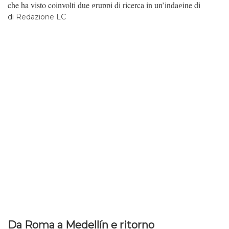
che ha visto coinvolti due gruppi di ricerca in un’indagine di
portata internazionale dedicata a due città in apparenza diverse:
di
Redazione LC
Roma e San Paolo.
Da Roma a Medellín e ritorno