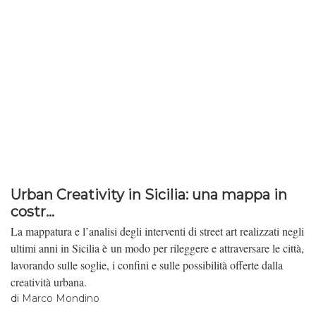
confronto con l’oggetto o la situazione fobogena (avoidance
behavior in inglese).
Urban Creativity in Sicilia: una mappa in
costr...
La mappatura e l’analisi degli interventi di street art realizzati negli
ultimi anni in Sicilia è un modo per rileggere e attraversare le città,
lavorando sulle soglie, i confini e sulle possibilità offerte dalla
creatività urbana.
di
Marco Mondino