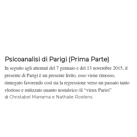
Psicoanalisi di Parigi (Prima Parte)
In seguito agli attentati del 7 gennaio e del 13 novembre 2015, il
presente di Parigi è un presente ferito, esso viene rimosso,
rinnegato favorendo così sia la regressione verso un passato tanto
glorioso e mitizzato quanto nostalgico (il “vieux Parigi”
conviviale fino alle “Nuits debout”), sia il tropismo prospettivo di
di
Christabel Marrama e Nathalie Roelens
notevoli progetti futuri, brillanti e fluidi: la Tour Triangle, le Grand
Parigi, la pedonalizzazione degli argini della Senna. In entrambi i
casi, si osserva un’elusione del presente. Il nostro obiettivo sarà
proprio l’analisi di questa fuga dal presente che nell’ambito dello
studio psicoanalitico del comportamento, consiste nell’evitare il