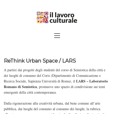
Skip
to
content
SPALANCARE LE FINESTRE DEI
Primary
Menu
SAPERI, AFFACCIARSI SUL
CONTEMPORANEO
ReThink Urban Space / LARS
A partire dai progetti degli studenti del corso di Semiotica della città e
dei luoghi di consumo del Coris (Dipartimento di Comunicazione e
LARS – Laboratorio
Ricerca Sociale, Sapienza Università di Roma), il
Romano di Semiotica
, promuove uno spazio di condivisione sui temi
emergenti della città contemporanea.
Dalla rigenerazione alla creatività urbana, dal bene comune all’arte
pubblica, dai luoghi del consumo al consumo dei luoghi, la rubrica