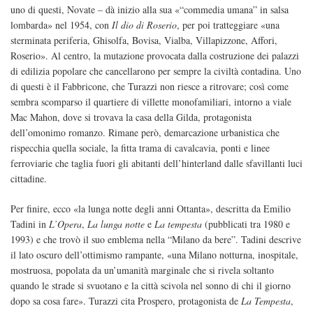
uno di questi, Novate – dà inizio alla sua «“commedia umana” in salsa
lombarda» nel 1954, con
Il dio di Roserio
, per poi tratteggiare «una
sterminata periferia, Ghisolfa, Bovisa, Vialba, Villapizzone, Affori,
Roserio». Al centro, la mutazione provocata dalla costruzione dei palazzi
di edilizia popolare che cancellarono per sempre la civiltà contadina. Uno
di questi è il Fabbricone, che Turazzi non riesce a ritrovare; così come
sembra scomparso il quartiere di villette monofamiliari, intorno a viale
Mac Mahon, dove si trovava la casa della Gilda, protagonista
dell’omonimo romanzo. Rimane però, demarcazione urbanistica che
rispecchia quella sociale, la fitta trama di cavalcavia, ponti e linee
ferroviarie che taglia fuori gli abitanti dell’hinterland dalle sfavillanti luci
cittadine.
Per finire, ecco «la lunga notte degli anni Ottanta», descritta da Emilio
Tadini in
L’Opera
,
La lunga notte
e
La tempesta
(pubblicati tra 1980 e
1993) e che trovò il suo emblema nella “Milano da bere”. Tadini descrive
il lato oscuro dell’ottimismo rampante, «una Milano notturna, inospitale,
mostruosa, popolata da un’umanità marginale che si rivela soltanto
quando le strade si svuotano e la città scivola nel sonno di chi il giorno
dopo sa cosa fare». Turazzi cita Prospero, protagonista de
La Tempesta
,