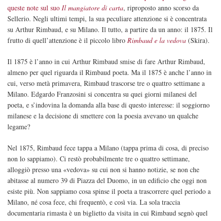
queste note sul suo
Il mangiatore di carta
, riproposto anno scorso da
Sellerio. Negli ultimi tempi, la sua peculiare attenzione si è concentrata
su Arthur Rimbaud, e su Milano. Il tutto, a partire da un anno: il 1875. Il
frutto di quell’attenzione è il piccolo libro
Rimbaud e la vedova
(Skira).
Il 1875 è l’anno in cui Arthur Rimbaud smise di fare Arthur Rimbaud,
almeno per quel riguarda il Rimbaud poeta. Ma il 1875 è anche l’anno in
cui, verso metà primavera, Rimbaud trascorse tre o quattro settimane a
Milano. Edgardo Franzosini si concentra su quei giorni milanesi del
poeta, e s’indovina la domanda alla base di questo interesse: il soggiorno
milanese e la decisione di smettere con la poesia avevano un qualche
legame?
Nel 1875, Rimbaud fece tappa a Milano (tappa prima di cosa, di preciso
non lo sappiamo). Ci restò probabilmente tre o quattro settimane,
alloggiò presso una «vedova» su cui non si hanno notizie, se non che
abitasse al numero 39 di Piazza del Duomo, in un edificio che oggi non
esiste più. Non sappiamo cosa spinse il poeta a trascorrere quel periodo a
Milano, né cosa fece, chi frequentò, e così via. La sola traccia
documentaria rimasta è un biglietto da visita in cui Rimbaud segnò quel