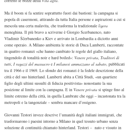
corretto le bozze della
Vita agra
.
Ma il boom si fa sentire soprattutto fuori dai bastioni: la campagna si
popola di casermoni, attirando da tutta Italia persone e aspirazioni a cui si
mescola una certa malavita, che trasforma la tradizionale
ligera
meneghina. Il più bravo a scriverne è Giorgio Scerbanenco, nato
Vladimir Ščerbanenko a Kiev e arrivato in Lombardia a diciotto anni
come operaio. A Milano ambienta le storie di Duca Lamberti, raccontate
in quattro romanzi «che hanno cambiato le regole del giallo italiano,
tingendolo di tonalità noir e hard boiled»:
Venere privata
,
Traditori di
tutti
,
I ragazzi del massacro
e
I milanesi ammazzano al sabato
, pubblicati
tra il 1966 e il 1969. Lo sfondo dei romanzi è la fedele descrizione della
città e del suo hinterland. Lamberti abita a Città Studi, «un quartiere
figlio degli ultimi sussulti di fiducia positivista» nonostante la sua
posizione al limite con la campagna. E in
Venere privata
si spinge fino al
limite estremo della città, in quella Lambrate che oggi – incastonata tra la
metropoli e la tangenziale – sembra mancare d’ossigeno.
Giovanni Testori invece descrive l’umanità degli italiani immigrati, che
trasformarono i paesini intorno a Milano in quel tessuto urbano senza
soluzione di continuità chiamato hinterland. Testori – nato e vissuto in