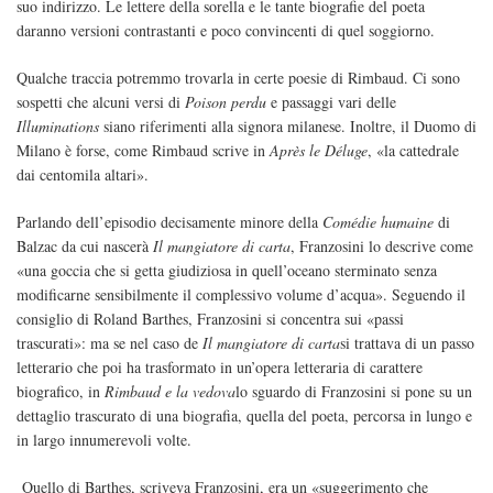
suo indirizzo. Le lettere della sorella e le tante biografie del poeta
daranno versioni contrastanti e poco convincenti di quel soggiorno.
Qualche traccia potremmo trovarla in certe poesie di Rimbaud. Ci sono
sospetti che alcuni versi di
Poison perdu
e passaggi vari delle
Illuminations
siano riferimenti alla signora milanese. Inoltre, il Duomo di
Milano è forse, come Rimbaud scrive in
Après le Déluge
, «la cattedrale
dai centomila altari».
Parlando dell’episodio decisamente minore della
Comédie humaine
di
Balzac da cui nascerà
Il mangiatore di carta
, Franzosini lo descrive come
«una goccia che si getta giudiziosa in quell’oceano sterminato senza
modificarne sensibilmente il complessivo volume d’acqua». Seguendo il
consiglio di Roland Barthes, Franzosini si concentra sui «passi
trascurati»: ma se nel caso de
Il mangiatore di carta
si trattava di un passo
letterario che poi ha trasformato in un’opera letteraria di carattere
biografico, in
Rimbaud e la vedova
lo sguardo di Franzosini si pone su un
dettaglio trascurato di una biografia, quella del poeta, percorsa in lungo e
in largo innumerevoli volte.
Quello di Barthes, scriveva Franzosini, era un «suggerimento che