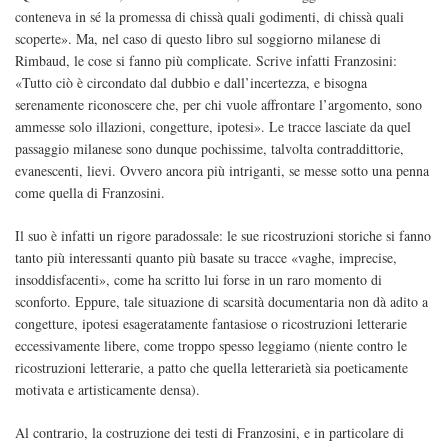
conteneva in sé la promessa di chissà quali godimenti, di chissà quali
scoperte». Ma, nel caso di questo libro sul soggiorno milanese di
Rimbaud, le cose si fanno più complicate. Scrive infatti Franzosini:
«Tutto ciò è circondato dal dubbio e dall’incertezza, e bisogna
serenamente riconoscere che, per chi vuole affrontare l’argomento, sono
ammesse solo illazioni, congetture, ipotesi». Le tracce lasciate da quel
passaggio milanese sono dunque pochissime, talvolta contraddittorie,
evanescenti, lievi. Ovvero ancora più intriganti, se messe sotto una penna
come quella di Franzosini.
Il suo è infatti un rigore paradossale: le sue ricostruzioni storiche si fanno
tanto più interessanti quanto più basate su tracce «vaghe, imprecise,
insoddisfacenti», come ha scritto lui forse in un raro momento di
sconforto. Eppure, tale situazione di scarsità documentaria non dà adito a
congetture, ipotesi esageratamente fantasiose o ricostruzioni letterarie
eccessivamente libere, come troppo spesso leggiamo (niente contro le
ricostruzioni letterarie, a patto che quella letterarietà sia poeticamente
motivata e artisticamente densa).
Al contrario, la costruzione dei testi di Franzosini, e in particolare di