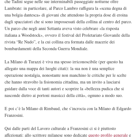
che Tadini segue nelle sue interminabili passeggiate notturne oltre
Lambrate: in particolare, al Parco Lambro raffigura la «scena degna di
una bolgia dantesca» di giovani che attendono la propria dose di eroina
dagli spacciatori che si sono impossessati della collina al centro del parco.
Un parco che negli anni Settanta aveva visto celebrare «la risposta
italiana a Woodstock», ovvero il festival del Proletariato Giovanile della
rivista “Re Nudo”, e la cui collina era formata dalle macerie dei
bombardamenti della Seconda Guerra Mondiale.
La Milano di Turazzi è viva ma spesso irriconoscibile (per questo ha
allegato una mappa dei luoghi citati): la sua non è una semplice
operazione nostalgia, nonostante non manchino le critiche per le scelte
che hanno stravolto la fisionomia cittadina, ma un invito a lasciarsi
guidare dalla voce di tanti autori e scoprire la «bellezza pudica che si
nasconde dietro ai portoni massicci della città», ognuno a modo suo.
E poi c’è la Milano di Rimbaud, che s’incrocia con la Milano di Edgardo
Franzosini.
Qui dalle parti del Lavoro culturale a Franzosini ci si è piuttosto
affezionati: allo scrittore milanese sono dedicate
questo profilo generale
e