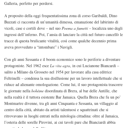
Galleria, perfetto per perdersi.
A proposito della oggi frequentatissima zona di corso Garibaldi, Dino
Buzzati ci racconta di un’umanità dimessa, emanazione del labirinto di
vicoli, case e cortili dove – nel suo
Poema a fumetti
– localizza uno degli
ingressi dell’inferno. Poi, l’ansia di lanciare la città nel futuro cancellò le
tracce di questa brulicante vitalità, così come qualche decennio prima
aveva provveduto a “intombare” i Navigli.
Con gli anni Sessanta e il boom economico sono le periferie a diventare
protagoniste. Nel 1962 esce
La vita agra
, in cui Lucianone Biancardi –
salito a Milano da Grosseto nel 1954 per lavorare alla casa editrice
Feltrinelli – condensa la sua disillusione per un lavoro intellettuale che si
riduce ad alienante omologazione. Come lui, il suo protagonista trascorre
le giornate nella
bohème
disordinata di Brera, al bar delle Antille, che
nella realtà è il tuttora esistente Bar Jamaica. Quella Brera che fu un po’
Montmartre divenne, tra gli anni Cinquanta e Sessanta, un villaggio al
centro della città, abitato da artisti talentuosi e squattrinati che si
ritrovavano in luoghi entrati nella mitologia cittadina: oltre al Jamaica,
l’osteria delle sorelle Pirovini, ai cui tavoli pare che Bianciardi abbia