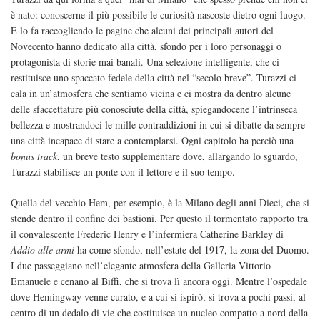
è nato: conoscerne il più possibile le curiosità nascoste dietro ogni luogo.
E lo fa raccogliendo le pagine che alcuni dei principali autori del
Novecento hanno dedicato alla città, sfondo per i loro personaggi o
protagonista di storie mai banali. Una selezione intelligente, che ci
restituisce uno spaccato fedele della città nel “secolo breve”. Turazzi ci
cala in un’atmosfera che sentiamo vicina e ci mostra da dentro alcune
delle sfaccettature più conosciute della città, spiegandocene l’intrinseca
bellezza e mostrandoci le mille contraddizioni in cui si dibatte da sempre
una città incapace di stare a contemplarsi. Ogni capitolo ha perciò una
bonus track
, un breve testo supplementare dove, allargando lo sguardo,
Turazzi stabilisce un ponte con il lettore e il suo tempo.
Quella del vecchio Hem, per esempio, è la Milano degli anni Dieci, che si
stende dentro il confine dei bastioni. Per questo il tormentato rapporto tra
il convalescente Frederic Henry e l’infermiera Catherine Barkley di
Addio alle armi
ha come sfondo, nell’estate del 1917, la zona del Duomo.
I due passeggiano nell’elegante atmosfera della Galleria Vittorio
Emanuele e cenano al Biffi, che si trova lì ancora oggi. Mentre l’ospedale
dove Hemingway venne curato, e a cui si ispirò, si trova a pochi passi, al
centro di un dedalo di vie che costituisce un nucleo compatto a nord della