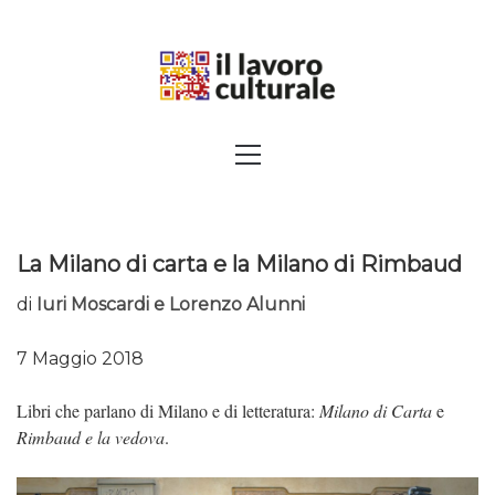
Skip
to
content
SPALANCARE LE FINESTRE DEI
Primary
Menu
SAPERI, AFFACCIARSI SUL
CONTEMPORANEO
La Milano di carta e la Milano di Rimbaud
di
Iuri Moscardi e Lorenzo Alunni
7 Maggio 2018
Libri che parlano di Milano e di letteratura:
Milano di Carta
e
Rimbaud e la vedova
.