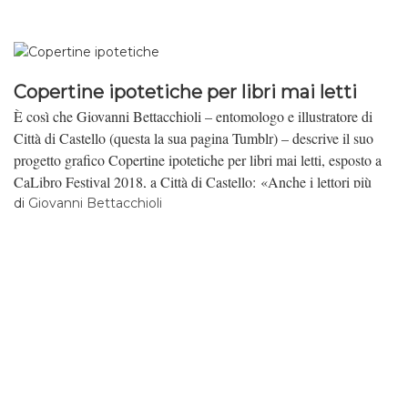
Copertine ipotetiche per libri mai letti
È così che Giovanni Bettacchioli – entomologo e illustratore di
Città di Castello (questa la sua pagina Tumblr) – descrive il suo
progetto grafico Copertine ipotetiche per libri mai letti, esposto a
CaLibro Festival 2018, a Città di Castello: «Anche i lettori più
sprovveduti sanno che un libro non si giudica dalla copertina.
di
Giovanni Bettacchioli
Eppure questa serie di finte copertine di classici della letteratura ci
invita, paradossalmente, a ribaltare questa affermazione: non si
giudica una copertina in base al contenuto del libro.