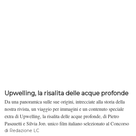
Upwelling, la risalita delle acque profonde
Da una panoramica sulle sue origini, intrecciate alla storia della
nostra rivista, un viaggio per immagini e un contenuto speciale
extra di Upwelling, la risalita delle acque profonde, di Pietro
Pasquetti e Silvia Jop, unico film italiano selezionato al Concorso
Internazionale lungometraggi di Visions Du Reel che si terrà a
di
Redazione LC