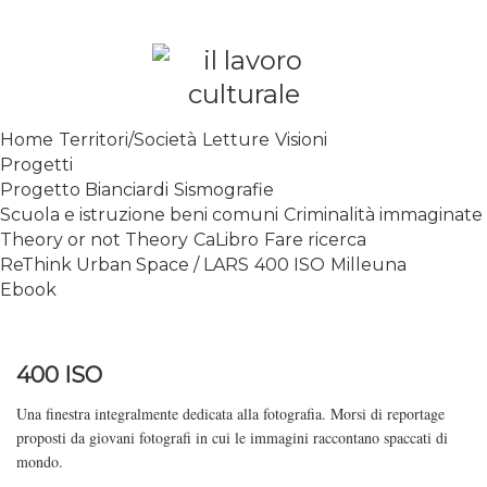
Skip
to
content
SPALANCARE LE FINESTRE DEI
Home
Territori/Società
Letture
Visioni
SAPERI, AFFACCIARSI SUL
Progetti
CONTEMPORANEO
Progetto Bianciardi
Sismografie
Scuola e istruzione beni comuni
Criminalità immaginate
Theory or not Theory
CaLibro
Fare ricerca
ReThink Urban Space / LARS
400 ISO
Milleuna
Ebook
400 ISO
Una finestra integralmente dedicata alla fotografia. Morsi di reportage
proposti da giovani fotografi in cui le immagini raccontano spaccati di
mondo.