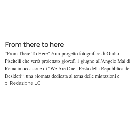
From there to here
“From There To Here” è un progetto fotografico di Giulio
Piscitelli che verrà proiettato giovedì 1 giugno all’Angelo Mai di
Roma in occasione di “We Are One | Festa della Repubblica dei
Desideri“, una giornata dedicata al tema delle migrazioni e
dell’accoglienza. Ospitiamo, di seguito, la presentazione del
di
Redazione LC
fotografo.