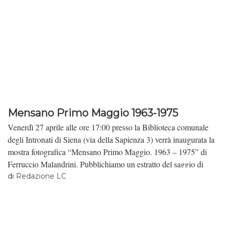
Mensano Primo Maggio 1963-1975
Venerdì 27 aprile alle ore 17:00 presso la Biblioteca comunale
degli Intronati di Siena (via della Sapienza 3) verrà inaugurata la
mostra fotografica “Mensano Primo Maggio. 1963 – 1975” di
Ferruccio Malandrini. Pubblichiamo un estratto del saggio di
Maria Luisa Meoni, Ritualità, coscienza politica e memoria
di
Redazione LC
sociale, contenuto nel catalogo della mostra.