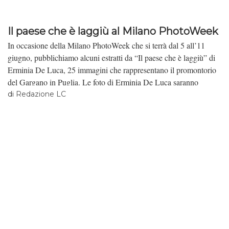
Il paese che è laggiù al Milano PhotoWeek
In occasione della Milano PhotoWeek che si terrà dal 5 all’11
giugno, pubblichiamo alcuni estratti da “Il paese che è laggiù” di
Erminia De Luca, 25 immagini che rappresentano il promontorio
del Gargano in Puglia. Le foto di Erminia De Luca saranno
presentate a partire dal 5 giugno alle 17 in via Tortona 20.
di
Redazione LC