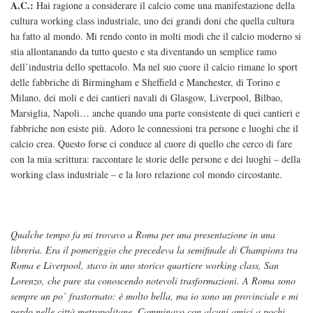
A.C.:
Hai ragione a considerare il calcio come una manifestazione della
cultura working class industriale, uno dei grandi doni che quella cultura
ha fatto al mondo. Mi rendo conto in molti modi che il calcio moderno si
stia allontanando da tutto questo e sta diventando un semplice ramo
dell’industria dello spettacolo. Ma nel suo cuore il calcio rimane lo sport
delle fabbriche di Birmingham e Sheffield e Manchester, di Torino e
Milano, dei moli e dei cantieri navali di Glasgow, Liverpool, Bilbao,
Marsiglia, Napoli… anche quando una parte consistente di quei cantieri e
fabbriche non esiste più. Adoro le connessioni tra persone e luoghi che il
calcio crea. Questo forse ci conduce al cuore di quello che cerco di fare
con la mia scrittura: raccontare le storie delle persone e dei luoghi – della
working class industriale – e la loro relazione col mondo circostante.
Qualche tempo fa mi trovavo a Roma per una presentazione in una
libreria. Era il pomeriggio che precedeva la semifinale di Champions tra
Roma e Liverpool, stavo in uno storico quartiere working class, San
Lorenzo, che pure sta conoscendo notevoli trasformazioni. A Roma sono
sempre un po’ frastornato: è molto bella, ma io sono un provinciale e mi
perdo nelle città metropolitane. Camminavo con alcuni amici a pochi