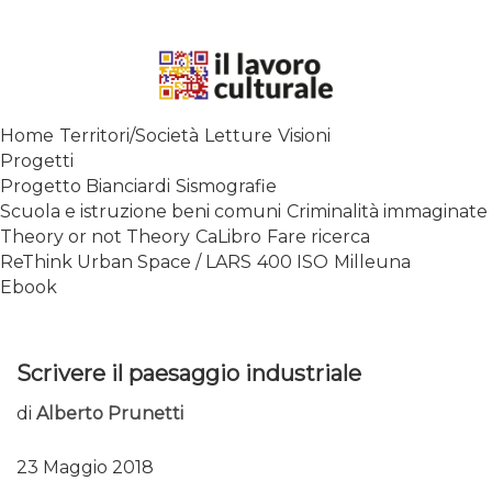
Skip
to
content
SPALANCARE LE FINESTRE DEI
Home
Territori/Società
Letture
Visioni
SAPERI, AFFACCIARSI SUL
Progetti
CONTEMPORANEO
Progetto Bianciardi
Sismografie
Scuola e istruzione beni comuni
Criminalità immaginate
Theory or not Theory
CaLibro
Fare ricerca
ReThink Urban Space / LARS
400 ISO
Milleuna
Ebook
Scrivere il paesaggio industriale
di
Alberto Prunetti
23 Maggio 2018