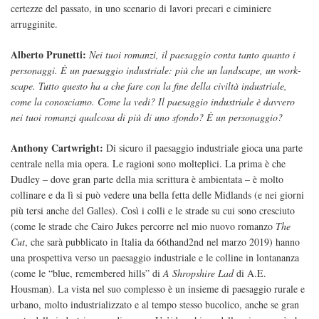
certezze del passato, in uno scenario di lavori precari e ciminiere
arrugginite.
Alberto Prunetti:
Nei tuoi romanzi, il paesaggio conta tanto quanto i
personaggi. È un paesaggio industriale: più che un landscape, un work-
scape. Tutto questo ha a che fare con la fine della civiltà industriale,
come la conosciamo. Come la vedi? Il paesaggio industriale è davvero
nei tuoi romanzi qualcosa di più di uno sfondo? È un personaggio?
Anthony Cartwright:
Di sicuro il paesaggio industriale gioca una parte
centrale nella mia opera. Le ragioni sono molteplici. La prima è che
Dudley – dove gran parte della mia scrittura è ambientata – è molto
collinare e da lì si può vedere una bella fetta delle Midlands (e nei giorni
più tersi anche del Galles). Così i colli e le strade su cui sono cresciuto
(come le strade che Cairo Jukes percorre nel mio nuovo romanzo
The
Cut
, che sarà pubblicato in Italia da 66thand2nd nel marzo 2019) hanno
una prospettiva verso un paesaggio industriale e le colline in lontananza
(come le “blue, remembered hills” di
A Shropshire Lad
di A.E.
Housman). La vista nel suo complesso è un insieme di paesaggio rurale e
urbano, molto industrializzato e al tempo stesso bucolico, anche se gran