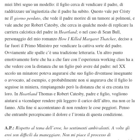
miei libri seguo un modello: il figlio cerca di vendicare il padre, di
raddrizzare un’ingiustizia che il padre ha subito. Questo vale per Cristy
ne
Il giorno perduto
, che vede il padre morire di un tumore ai polmoni, e
vale anche per Robert Catesby, che cerca in qualche modo di replicare la
carriera calcistica del padre in
Heartland
; o nel caso di Sean Bull,
personaggio del mio romanzo
How I Killed Margaret Thatcher
, deciso a
far fuori il Primo Ministro per vendicare la cattiva sorte del padre.
Ovviamente alle spalle c’è una tradizione letteraria. Un altro punto
emotivamente forte che ha a che fare con l’esperienza working class ha a
che vedere con la distanza che un figlio può avere dal padre: nel XX
secolo un minatore poteva augurarsi che suo figlio diventasse insegnante
o avvocato, ad esempio, e probabilmente non si augurava che il figlio lo
seguisse in miniera, rimpiangendo però la distanza che si era creata tra
loro. In
Heartland
Thomas e Robert Catesby, padre e figlio, vogliono
aiutarsi a vicendaper rendere più leggero il carico dell’altro, ma non ce la
fanno. Alla fine si accontentano di non rendere le cose peggiori. Penso
che entrambi percepiscano il dolore e l’ironia di questa condizione.
A.P.:
Rispetto al tema dell’eroe, ho sentimenti ambivalenti. A volte gli
eroi son difficili da maneggiare. Non mi piace il processo di