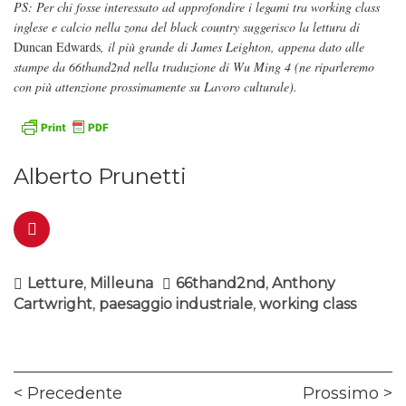
PS: Per chi fosse interessato ad approfondire i legami tra working class
inglese e calcio nella zona del black country suggerisco la lettura di
Duncan Edwards
, il più grande di James Leighton, appena dato alle
stampe da 66thand2nd nella traduzione di Wu Ming 4 (ne riparleremo
con più attenzione prossimamente su Lavoro culturale).
Alberto Prunetti
Letture
,
Milleuna
66thand2nd
,
Anthony
Cartwright
,
paesaggio industriale
,
working class
Navigazione
Previous
Ne
Precedente
Prossimo