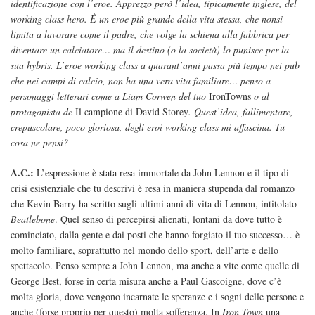
identificazione con l’eroe. Apprezzo però l’idea, tipicamente inglese, del
working class hero. È un eroe più grande della vita stessa, che nonsi
limita a lavorare come il padre, che volge la schiena alla fabbrica per
diventare un calciatore… ma il destino (o la società) lo punisce per la
sua hybris. L’eroe working class a quarant’anni passa più tempo nei pub
che nei campi di calcio, non ha una vera vita familiare… penso a
personaggi letterari come a Liam Corwen del tuo
IronTowns
o al
protagonista de
Il campione di David Storey
. Quest’idea, fallimentare,
crepuscolare, poco gloriosa, degli eroi working class mi affascina. Tu
cosa ne pensi?
A.C.:
L’espressione è stata resa immortale da John Lennon e il tipo di
crisi esistenziale che tu descrivi è resa in maniera stupenda dal romanzo
che Kevin Barry ha scritto sugli ultimi anni di vita di Lennon, intitolato
Beatlebone
. Quel senso di percepirsi alienati, lontani da dove tutto è
cominciato, dalla gente e dai posti che hanno forgiato il tuo successo… è
molto familiare, soprattutto nel mondo dello sport, dell’arte e dello
spettacolo. Penso sempre a John Lennon, ma anche a vite come quelle di
George Best, forse in certa misura anche a Paul Gascoigne, dove c’è
molta gloria, dove vengono incarnate le speranze e i sogni delle persone e
anche (forse proprio per questo) molta sofferenza. In
Iron Town
una