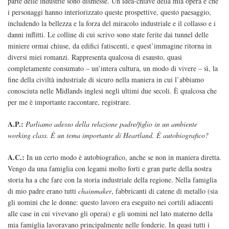
parte delle industrie sono dismesse. Un’idea-chiave della mia opera è che
i personaggi hanno interiorizzato queste prospettive, questo paesaggio,
includendo la bellezza e la forza del miracolo industriale e il collasso e i
danni inflitti. Le colline di cui scrivo sono state ferite dai tunnel delle
miniere ormai chiuse, da edifici fatiscenti, e quest’immagine ritorna in
diversi miei romanzi. Rappresenta qualcosa di esausto, quasi
completamente consumato – un’intera cultura, un modo di vivere – sì, la
fine della civiltà industriale di sicuro nella maniera in cui l’abbiamo
conosciuta nelle Midlands inglesi negli ultimi due secoli. È qualcosa che
per me è importante raccontare, registrare.
A.P.:
Parliamo adesso della relazione padre/figlio in un ambiente
working class. È un tema importante di Heartland. È autobiografico?
A.C.:
In un certo modo è autobiografico, anche se non in maniera diretta.
Vengo da una famiglia con legami molto forti e gran parte della nostra
storia ha a che fare con la storia industriale della regione. Nella famiglia
di mio padre erano tutti
chainmaker
, fabbricanti di catene di metallo (sia
gli uomini che le donne: questo lavoro era eseguito nei cortili adiacenti
alle case in cui vivevano gli operai) e gli uomini nel lato materno della
mia famiglia lavoravano principalmente nelle fonderie. In quasi tutti i