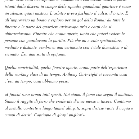
istanti dalla discesa in campo delle squadre quandosul quartiere è sceso
un silenzio quasi mistico. L’arbitro aveva fischiato il calcio d’inizio. E
all’improvviso un boato è esploso per un gol della Roma: da tutte le
finestre e le porte del quartiere arrivavano urla e corpi che si
abbracciavano. Finestre che erano aperte, tanto che potevi vedere le
persone che guardavano la partita. Più che un evento spettacolare,
mediato e distante, sembrava una cerimonia conviviale domestica o di
vicinato. Era una sorta di epifania.
Quella convivialità, quelle finestre aperte, erano parte dell’esperienza
della working class di un tempo. Anthony Cartwright ci racconta cosa
c’era un tempo, cosa abbiamo perso:
«I fuochi sono ormai tutti spenti. Noi siamo il fumo che segna il mattone.
Siamo il ruggito di ferro che credevate d’aver messo a tacere. Cantiamo
al metallo contorto e lungo tunnel allagati, sopra distese vuote d’acqua e
campi di detriti. Cantiamo di giorni migliori».