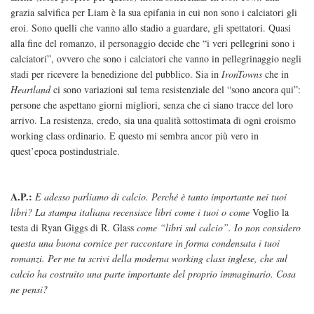
grazia salvifica per Liam è la sua epifania in cui non sono i calciatori gli
eroi. Sono quelli che vanno allo stadio a guardare, gli spettatori. Quasi
alla fine del romanzo, il personaggio decide che “i veri pellegrini sono i
calciatori”, ovvero che sono i calciatori che vanno in pellegrinaggio negli
stadi per ricevere la benedizione del pubblico. Sia in
IronTowns
che in
Heartland
ci sono variazioni sul tema resistenziale del “sono ancora qui”:
persone che aspettano giorni migliori, senza che ci siano tracce del loro
arrivo. La resistenza, credo, sia una qualità sottostimata di ogni eroismo
working class ordinario. E questo mi sembra ancor più vero in
quest’epoca postindustriale.
A.P.:
E adesso parliamo di calcio. Perché è tanto importante nei tuoi
libri? La stampa italiana recensisce libri come i tuoi o come
Voglio la
testa di Ryan Giggs di R. Glass
come “libri sul calcio”. Io non considero
questa una buona cornice per raccontare in forma condensata i tuoi
romanzi. Per me tu scrivi della moderna working class inglese, che sul
calcio ha costruito una parte importante del proprio immaginario. Cosa
ne pensi?