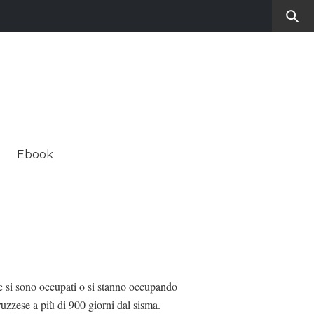
RO
SUL CONTEMPORANEO
Ebook
ALE
he si sono occupati o si stanno occupando
ruzzese a più di 900 giorni dal sisma.