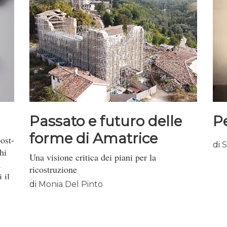
Passato e futuro delle
P
forme di Amatrice
post-
di
S
hi
Una visione critica dei piani per la
a
ricostruzione
 il
di
Monia Del Pinto
o
 del