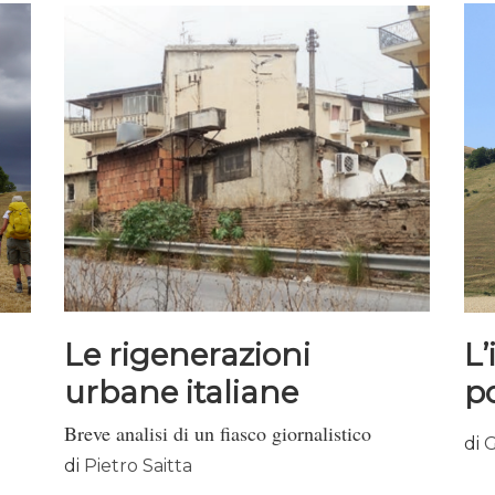
 Il
alla
è
Le rigenerazioni
L’
urbane italiane
p
secondo il New...
Breve analisi di un fiasco giornalistico
di
G
di
Pietro Saitta