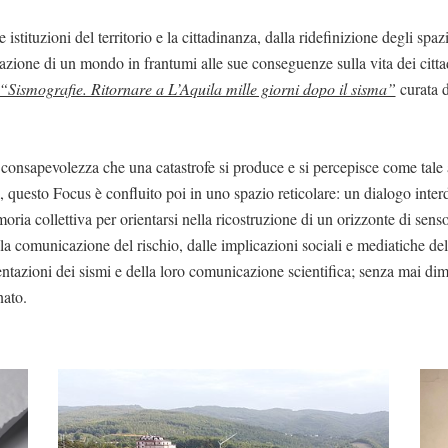
 istituzioni del territorio e la cittadinanza, dalla ridefinizione degli spaz
azione di un mondo in frantumi alle sue conseguenze sulla vita dei citta
“Sismografie. Ritornare a L’Aquila mille giorni dopo il sisma”
curata d
 consapevolezza che una catastrofe si produce e si percepisce come tale a
 questo Focus è confluito poi in uno spazio reticolare: un dialogo interd
moria collettiva per orientarsi nella ricostruzione di un orizzonte di sen
a comunicazione del rischio, dalle implicazioni sociali e mediatiche del
sentazioni dei sismi e della loro comunicazione scientifica; senza mai dime
nato.