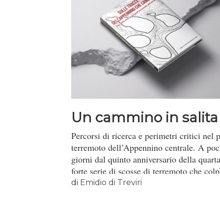
Un cammino in salita
Percorsi di ricerca e perimetri critici nel 
terremoto dell’Appennino centrale. A poc
giorni dal quinto anniversario della quart
forte serie di scosse di terremoto che colpì
Centro Italia fra l’agosto 2016 e il gennai
di
Emidio di Treviri
2017, pubblichiamo un estratto riadattato
volume collettivo “Sulle Tracce
dell’Appennino che cambia. Voci dalla