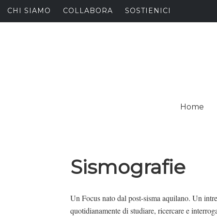
Skip
CHI SIAMO
COLLABORA
SOSTIENICI
to
content
I
SPALANCARE LE FINE
Home
C
Sismografie
Un Focus nato dal post-sisma aquilano. Un intrec
quotidianamente di studiare, ricercare e interroga