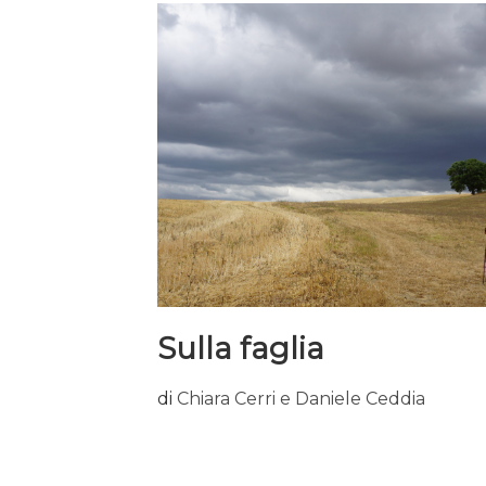
ricerca sul post-terremoto del 2016-17”,
recentemente curato da Emidio di Treviri.
libro raccoglie i contributi di giovani
laureandi e ricercatori che hanno risposto 
prima call pubblica del Premio Massimo
dell’Orso, di cui proprio in questi giorni 
stata annunciata la seconda edizione.
Sulla faglia
di
Chiara Cerri e Daniele Ceddia