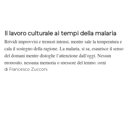
Il lavoro culturale ai tempi della malaria
Brividi improvvisi e tremori intensi, mentre sale la temperatura e
cala il sostegno della ragione. La malaria, si sa, esaurisce il senso
del domani mentre distoglie l’attenzione dall’oggi. Nessun
proposito, nessuna memoria o spessore del tempo: ogni
riflessione, ogni confronto d’opinioni, ogni energia critica è persa.
di
Francesco Zucconi
Il lavoro culturale al tempo della malaria è come un atto di
resistenza, prima di tutto a se stessi, nel tentativo di osteggiare
l’inerzia, allontanare il senso della fine e il piacere che provoca.
Dentro le università, qualcuno lo diceva da tempo: morte dell’arte,
del teatro, del cinema e della letteratura, morte della cultura,
dell’impegno e del mondo. Credendo di annunciarla come un
presagio, della fine non erano altro che sintomi. Al tempo della
malaria, se la cultura è sensibile e per prima ne risente, la società