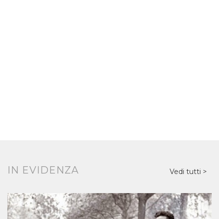
tutta non sta affatto bene. Ma c’è chi teme un peggioramento, un
contagio reciproco, e si tende a evitare ogni incontro: meglio
lasciarle separate. Che chi ha l’ambizione di studiare non
s’immischi con le cose del mondo; che i libri restino chiusi in se
stessi. Questione di pubblica sicurezza. Al tempo della malaria, se
la società tutta non sta affatto bene, dentro le università non è che
[…]
IN EVIDENZA
Vedi tutti