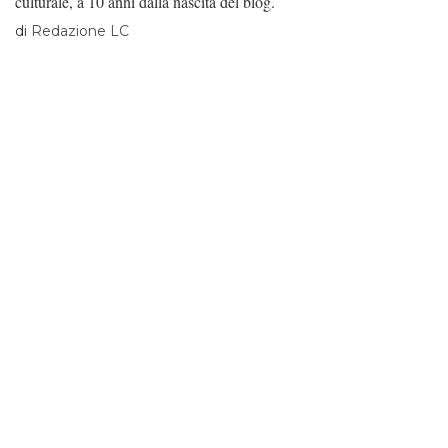
culturale, a 10 anni dalla nascita del blog.
di
Redazione LC