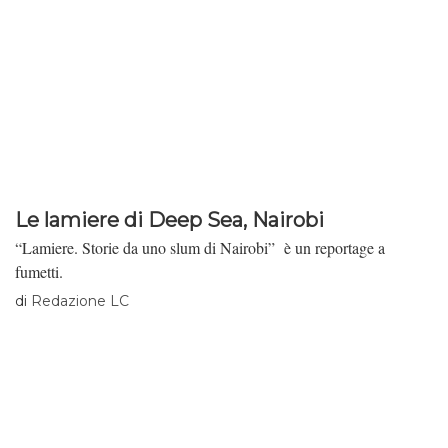
dalla Banca Centrale yugoslava rinvenuti nel giardino di Villa
Wanda durante una perquisizione nel 1998.
Le lamiere di Deep Sea, Nairobi
“Lamiere. Storie da uno slum di Nairobi” è un reportage a
fumetti.
di
Redazione LC