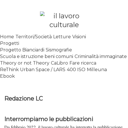
Skip
to
content
SPALANCARE LE FINESTRE DEI
Home
Territori/Società
Letture
Visioni
SAPERI, AFFACCIARSI SUL
Progetti
CONTEMPORANEO
Progetto Bianciardi
Sismografie
Scuola e istruzione beni comuni
Criminalità immaginate
Theory or not Theory
CaLibro
Fare ricerca
ReThink Urban Space / LARS
400 ISO
Milleuna
Ebook
Redazione LC
Interrompiamo le pubblicazioni
Da febbraio 2022, il lavoro culturale ha interrotto la pubblicazione