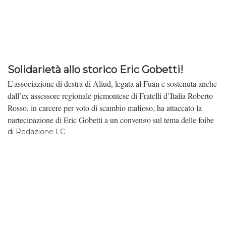
Solidarietà allo storico Eric Gobetti!
L’associazione di destra di Aliud, legata al Fuan e sostenuta anche
dall’ex assessore regionale piemontese di Fratelli d’Italia Roberto
Rosso, in carcere per voto di scambio mafioso, ha attaccato la
partecipazione di Eric Gobetti a un convengo sul tema delle foibe
e della memoria organizzato a Torino. Accusato di
di
Redazione LC
“negazionismo” visto il suo lavoro di rigorosa ricerca volto a
demistificare la narrazione parziale sulle foibe, Eric Gobetti ha
ricevuto in queste ore la solidarietà di moltissime persone, a
cui Lavoro culturale si aggiunge. Eric è conosciuto per il suo
lavoro sull’antifascismo nei Balcani e ha attivamente partecipato
alle nostre attività, pubblicando due articoli. Ve ne proponiamo
uno sul “tesoro di Licio Gelli”, ovvero i lingotti d’oro provenienti