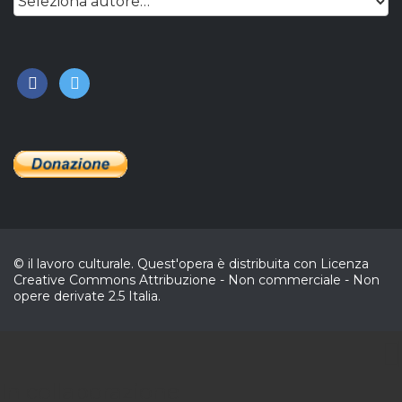
facebook
twitter
© il lavoro culturale. Quest'opera è distribuita con Licenza
Creative Commons Attribuzione - Non commerciale - Non
opere derivate 2.5 Italia.
CL
In collaborazione