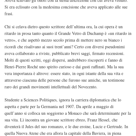
Aveva schivato gli onori con la stessa discrezione con cui aveva vissuto.
Si era eclissato con la medesima concisione che aveva applicato alle sue
frasi.
Chi si celava dietro questo scrittore dell’ultima ora, la cui opera è un
ritardo in prosa tanto quanto il Grande Vetro di Duchamp è «un ritardo in
vetro», e che aspettò mezzo secolo prima di mettere nero su bianco i
ricordi che risalivano ai suoi trent’anni? Certo con diversi pseudonimi
aveva collaborato a riviste, pubblicato brevi saggi, firmato recensioni.
Molti di questi scritti, oggi dispersi, andrebbero riscoperti e fanno di
Henri-Pierre Roché uno spirito curioso e dai gusti raffinati. Ma la sua
vera importanza è altrove: essere stato, in ogni istante della sua vita e
attraverso ciascuna delle persone che furono sue amiche, un testimone
raro dei grandi movimenti intellettuali del Novecento.
Studente a Sciences Politiques, ignora la carriera diplomatica che lo
aspetta e parte per la Germania nel 1907. Da aprile a maggio di
quell’anno si colloca un soggiorno a Monaco che sarà determinante per la
sua vita. Lì incontra un giovane scrittore ebreo, Franz Hessel, che
diventerà il Jules del suo romanzo, e le due eroine, Lucie e Gertrude. In
quella Nuova Atene che era allora la capitale della Baviera, in piena