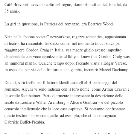
Café Brevoort: avevano colto nel segno, siamo rimasti amici, io e lei, da
35 anni».
La girl in questione, la Patricia del romanzo, era Beatrice Wood.
Nata nella “buona società” newyorkese, ragazza romantica, appassionata
di teatro, ha raccontato lei stessa come, nel momento in cui stava per
raggiungere Gordon Craig in Italia, sua madre glielo avesse impedito,
chiedendole con voce agonizzante: «Did you know that Gordon Craig was
an immoral man?». Qualche tempo dopo, facendo visita a Edgar Varèse,
in ospedale per via della frattura a una gamba, incontrò Marcel Duchamp.
Da qui, sarà facile per il lettore identificare gli altri personaggi del
romanzo. Alcuni vi sono indicati con il loro nome, come Arthur Cravan e
le sorelle Stettheimer. Particolarmente interessante la descrizione delle
serate da Louise e Walter Arensberg – Alice e Gontran – e del piccolo
cenacolo intellettuale che la loro casa ospitava. Si potranno confrontare
queste testimonianze con quelle, ad esempio, che ci ha consegnato
Gabrièle Buffet-Picabia.