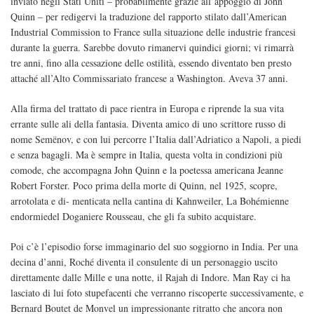
inviato negli Stati Uniti – probabilmente grazie all’appoggio di John
Quinn – per redigervi la traduzione del rapporto stilato dall’American
Industrial Commission to France sulla situazione delle industrie francesi
durante la guerra. Sarebbe dovuto rimanervi quindici giorni; vi rimarrà
tre anni, fino alla cessazione delle ostilità, essendo diventato ben presto
attaché all’Alto Commissariato francese a Washington. Aveva 37 anni.
Alla firma del trattato di pace rientra in Europa e riprende la sua vita
errante sulle ali della fantasia. Diventa amico di uno scrittore russo di
nome Semënov, e con lui percorre l’Italia dall’Adriatico a Napoli, a piedi
e senza bagagli. Ma è sempre in Italia, questa volta in condizioni più
comode, che accompagna John Quinn e la poetessa americana Jeanne
Robert Forster. Poco prima della morte di Quinn, nel 1925, scopre,
arrotolata e di- menticata nella cantina di Kahnweiler, La Bohémienne
endormiedel Doganiere Rousseau, che gli fa subito acquistare.
Poi c’è l’episodio forse immaginario del suo soggiorno in India. Per una
decina d’anni, Roché diventa il consulente di un personaggio uscito
direttamente dalle Mille e una notte, il Rajah di Indore. Man Ray ci ha
lasciato di lui foto stupefacenti che verranno riscoperte successivamente, e
Bernard Boutet de Monvel un impressionante ritratto che ancora non