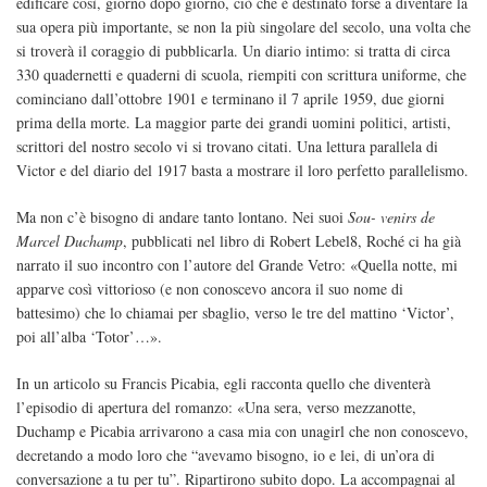
edificare così, giorno dopo giorno, ciò che è destinato forse a diventare la
sua opera più importante, se non la più singolare del secolo, una volta che
si troverà il coraggio di pubblicarla. Un diario intimo: si tratta di circa
330 quadernetti e quaderni di scuola, riempiti con scrittura uniforme, che
cominciano dall’ottobre 1901 e terminano il 7 aprile 1959, due giorni
prima della morte. La maggior parte dei grandi uomini politici, artisti,
scrittori del nostro secolo vi si trovano citati. Una lettura parallela di
Victor e del diario del 1917 basta a mostrare il loro perfetto parallelismo.
Ma non c’è bisogno di andare tanto lontano. Nei suoi
Sou- venirs de
Marcel Duchamp
, pubblicati nel libro di Robert Lebel8, Roché ci ha già
narrato il suo incontro con l’autore del Grande Vetro: «Quella notte, mi
apparve così vittorioso (e non conoscevo ancora il suo nome di
battesimo) che lo chiamai per sbaglio, verso le tre del mattino ‘Victor’,
poi all’alba ‘Totor’…».
In un articolo su Francis Picabia, egli racconta quello che diventerà
l’episodio di apertura del romanzo: «Una sera, verso mezzanotte,
Duchamp e Picabia arrivarono a casa mia con unagirl che non conoscevo,
decretando a modo loro che “avevamo bisogno, io e lei, di un’ora di
conversazione a tu per tu”. Ripartirono subito dopo. La accompagnai al