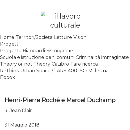
Skip
to
content
SPALANCARE LE FINESTRE DEI
Home
Territori/Società
Letture
Visioni
SAPERI, AFFACCIARSI SUL
Progetti
CONTEMPORANEO
Progetto Bianciardi
Sismografie
Scuola e istruzione beni comuni
Criminalità immaginate
Theory or not Theory
CaLibro
Fare ricerca
ReThink Urban Space / LARS
400 ISO
Milleuna
Ebook
Henri-Pierre Roché e Marcel Duchamp
di
Jean Clair
31 Maggio 2018