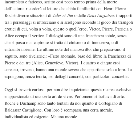
incompleto e faticoso, scritto così poco tempo prima della morte
dell’autore, ricorderà al lettore che abbia familiarità con Henri-Pierre
Roché diverse situazioni di
Jules et Jim
o delle
Deux Anglaises
: i rapporti
tra i personaggi si intrecciano e si sciolgono secondo il gioco dei triangoli
erotici di cui, volta a volta, questo o quell’eroe, Victor, Pierre, Patricia o
Alice occupa il vertice. I dialoghi sono di una franchezza totale, senza
che si possa mai capire se si tratta di cinismo o di innocenza, o di
entrambi insieme. Le ultime note del manoscritto, che preparavano il
seguito, sono rivelatrici: «Fatto anomalo, base del libro: la franchezza di
Pierre e dei tre (Alice, Geneviève, Victor). I quattro o cinque eroi
cercano, trovano, hanno una morale severa che appartiene solo a loro. La
espongono, senza teoria, nei dettagli concreti, con particolari concreti».
Oggi si troverà curiosa, per non dire inquietante, questa ricerca esclusiva
e appassionata di una certa art de vivre. Perlomeno si trattava di arte.
Roché e Duchamp sono tanto lontani da noi quanto il Cortegiano di
Baldassar Castiglione. Con loro è scomparsa una certa morale,
individualista ed esigente. Ma una morale.