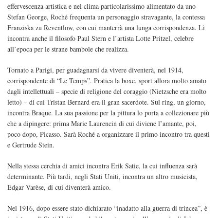
effervescenza artistica e nel clima particolarissimo alimentato da uno
Stefan George, Roché frequenta un personaggio stravagante, la contessa
Franziska zu Reventlow, con cui manterrà una lunga corrispondenza. Lì
incontra anche il filosofo Paul Stern e l’artista Lotte Pritzel, celebre
all’epoca per le strane bambole che realizza.
Tornato a Parigi, per guadagnarsi da vivere diventerà, nel 1914,
corrispondente di “Le Temps”. Pratica la boxe, sport allora molto amato
dagli intellettuali – specie di religione del coraggio (Nietzsche era molto
letto) – di cui Tristan Bernard era il gran sacerdote. Sul ring, un giorno,
incontra Braque. La sua passione per la pittura lo porta a collezionare più
che a dipingere: prima Marie Laurencin di cui diviene l’amante, poi,
poco dopo, Picasso. Sarà Roché a organizzare il primo incontro tra questi
e Gertrude Stein.
Nella stessa cerchia di amici incontra Erik Satie, la cui influenza sarà
determinante. Più tardi, negli Stati Uniti, incontra un altro musicista,
Edgar Varèse, di cui diventerà amico.
Nel 1916, dopo essere stato dichiarato “inadatto alla guerra di trincea”, è