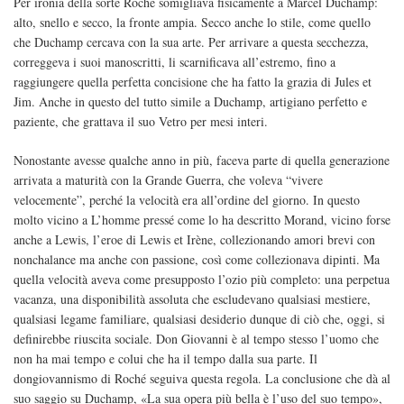
Per ironia della sorte Roché somigliava fisicamente a Marcel Duchamp:
alto, snello e secco, la fronte ampia. Secco anche lo stile, come quello
che Duchamp cercava con la sua arte. Per arrivare a questa secchezza,
correggeva i suoi manoscritti, li scarnificava all’estremo, fino a
raggiungere quella perfetta concisione che ha fatto la grazia di Jules et
Jim. Anche in questo del tutto simile a Duchamp, artigiano perfetto e
paziente, che grattava il suo Vetro per mesi interi.
Nonostante avesse qualche anno in più, faceva parte di quella generazione
arrivata a maturità con la Grande Guerra, che voleva “vivere
velocemente”, perché la velocità era all’ordine del giorno. In questo
molto vicino a L’homme pressé come lo ha descritto Morand, vicino forse
anche a Lewis, l’eroe di Lewis et Irène, collezionando amori brevi con
nonchalance ma anche con passione, così come collezionava dipinti. Ma
quella velocità aveva come presupposto l’ozio più completo: una perpetua
vacanza, una disponibilità assoluta che escludevano qualsiasi mestiere,
qualsiasi legame familiare, qualsiasi desiderio dunque di ciò che, oggi, si
definirebbe riuscita sociale. Don Giovanni è al tempo stesso l’uomo che
non ha mai tempo e colui che ha il tempo dalla sua parte. Il
dongiovannismo di Roché seguiva questa regola. La conclusione che dà al
suo saggio su Duchamp, «La sua opera più bella è l’uso del suo tempo»,