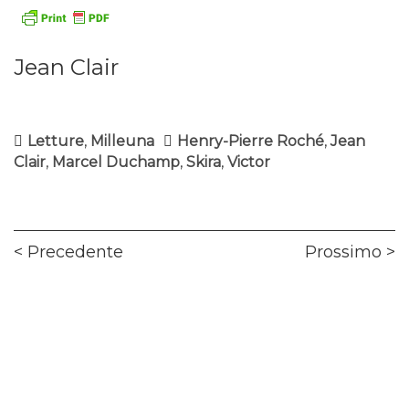
Jean Clair
Letture
,
Milleuna
Henry-Pierre Roché
,
Jean
Clair
,
Marcel Duchamp
,
Skira
,
Victor
Navigazione
Previous
Ne
Precedente
Prossimo
articoli
post:
pos