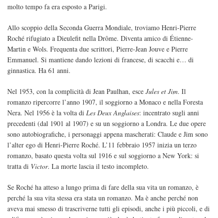
molto tempo fa era esposto a Parigi.
Allo scoppio della Seconda Guerra Mondiale, troviamo Henri-Pierre
Roché rifugiato a Dieulefit nella Drôme. Diventa amico di Étienne-
Martin e Wols. Frequenta due scrittori, Pierre-Jean Jouve e Pierre
Emmanuel. Si mantiene dando lezioni di francese, di scacchi e… di
ginnastica. Ha 61 anni.
Nel 1953, con la complicità di Jean Paulhan, esce
Jules et Jim
. Il
romanzo ripercorre l’anno 1907, il soggiorno a Monaco e nella Foresta
Nera. Nel 1956 è la volta di
Les Deux Anglaises
: incentrato sugli anni
precedenti (dal 1901 al 1907) e su un soggiorno a Londra. Le due opere
sono autobiografiche, i personaggi appena mascherati: Claude e Jim sono
l’alter ego di Henri-Pierre Roché. L’11 febbraio 1957 inizia un terzo
romanzo, basato questa volta sul 1916 e sul soggiorno a New York: si
tratta di
Victor
. La morte lascia il testo incompleto.
Se Roché ha atteso a lungo prima di fare della sua vita un romanzo, è
perché la sua vita stessa era stata un romanzo. Ma è anche perché non
aveva mai smesso di trascriverne tutti gli episodi, anche i più piccoli, e di