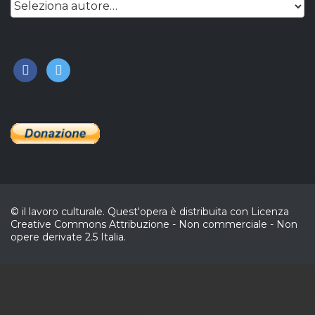
facebook
twitter
© il lavoro culturale. Quest'opera è distribuita con Licenza
Creative Commons Attribuzione - Non commerciale - Non
opere derivate 2.5 Italia.
CL
In collaborazione