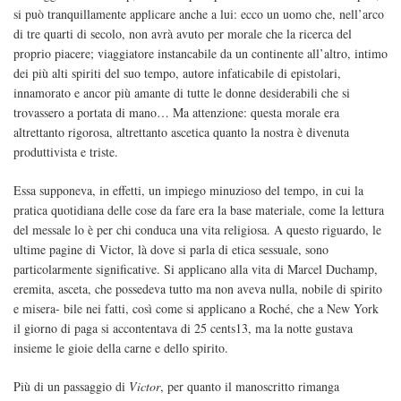
si può tranquillamente applicare anche a lui: ecco un uomo che, nell’arco
di tre quarti di secolo, non avrà avuto per morale che la ricerca del
proprio piacere; viaggiatore instancabile da un continente all’altro, intimo
dei più alti spiriti del suo tempo, autore infaticabile di epistolari,
innamorato e ancor più amante di tutte le donne desiderabili che si
trovassero a portata di mano… Ma attenzione: questa morale era
altrettanto rigorosa, altrettanto ascetica quanto la nostra è divenuta
produttivista e triste.
Essa supponeva, in effetti, un impiego minuzioso del tempo, in cui la
pratica quotidiana delle cose da fare era la base materiale, come la lettura
del messale lo è per chi conduca una vita religiosa. A questo riguardo, le
ultime pagine di Victor, là dove si parla di etica sessuale, sono
particolarmente significative. Si applicano alla vita di Marcel Duchamp,
eremita, asceta, che possedeva tutto ma non aveva nulla, nobile di spirito
e misera- bile nei fatti, così come si applicano a Roché, che a New York
il giorno di paga si accontentava di 25 cents13, ma la notte gustava
insieme le gioie della carne e dello spirito.
Più di un passaggio di
Victor
, per quanto il manoscritto rimanga