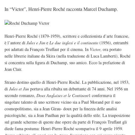
In “Victor”, Henri-Pierre Roché racconta Marcel Duchamp.
Henri-Pierre Roché (1879-1959), scrittore e collezionista d’arte francese,
è l’autore di
Jules e Jim
e
Le due inglesi e il continente
(1956), entrambi
poi adattati da François Truffaut per il cinema. In
Victor
, ora portato
nelle librerie italiane da Skira (nella traduzione di Luca Lamberti), Roché
si concentra sulla figura di Duchamp, suo amico. Ecco la prefazione di
Jean Clair.
Strano destino quello di Henri-Pierre Roché. La pubblicazione, nel 1953,
di
Jules et Jim
portava alla ribalta un debuttante di 74 anni. Nel 1956 un
secondo romanzo,
Deux Anglaises et le Continent
1 confermava il
singolare talento di uno scrittore vicino sia a Paul Morand per il suo
cosmopolitismo, sia a Jean Girau- doux per la finezza delle analisi
psicologiche, sia a Jean Paulhan per la qualità dello stile. La trasposizione
sul grande schermo di queste due opere da parte di François Truffaut gli
diede fama postuma: Henri-Pierre Roché scompariva il 9 aprile 1959.