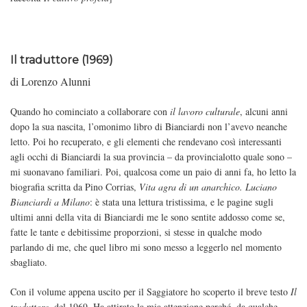
Il traduttore (1969)
di Lorenzo Alunni
Quando ho cominciato a collaborare con
il lavoro culturale
, alcuni anni
dopo la sua nascita, l’omonimo libro di Bianciardi non l’avevo neanche
letto. Poi ho recuperato, e gli elementi che rendevano così interessanti
agli occhi di Bianciardi la sua provincia – da provincialotto quale sono –
mi suonavano familiari. Poi, qualcosa come un paio di anni fa, ho letto la
biografia scritta da Pino Corrias,
Vita agra di un anarchico. Luciano
Bianciardi a Milano
: è stata una lettura tristissima, e le pagine sugli
ultimi anni della vita di Bianciardi me le sono sentite addosso come se,
fatte le tante e debitissime proporzioni, si stesse in qualche modo
parlando di me, che quel libro mi sono messo a leggerlo nel momento
sbagliato.
Con il volume appena uscito per il Saggiatore ho scoperto il breve testo
Il
traduttore
, del 1969. Ha attirato la mia attenzione perché, da qualche