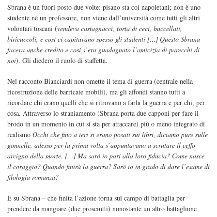
Sbrana è un fuori posto due volte: pisano sta coi napoletani; non è uno
studente né un professore, non viene dall’università come tutti gli altri
volontari toscani (
vendeva castagnacci, torta di ceci, buccellati,
biricuccoli, e così ci capitavano spesso gli studenti […] Questo Sbrana
faceva anche credito e così s’era guadagnato l’amicizia di parecchi di
noi
). Gli diedero il ruolo di staffetta.
Nel racconto Bianciardi non omette il tema di guerra (centrale nella
ricostruzione delle barricate mobili), ma gli affondi stanno tutti a
ricordare chi erano quelli che si ritrovano a farla la guerra e per chi, per
cosa. Attraverso lo straniamento (Sbrana porta due capponi per fare il
brodo in un momento in cui si sta per attaccare) più o meno integrato di
realismo
Occhi che fino a ieri si erano posati sui libri, diciamo pure sulle
gonnelle, adesso per la prima volta s’appuntavano a scrutare il ceffo
arcigno della morte. […] Ma sarò io pari alla loro fiducia? Come nasce
il coraggio? Quando finirà la guerra? Sarò io in grado di dare l’esame di
filologia romanza?
E su Sbrana – che finita l’azione torna sul campo di battaglia per
prendere da mangiare (due prosciutti) nonostante un altro battaglione