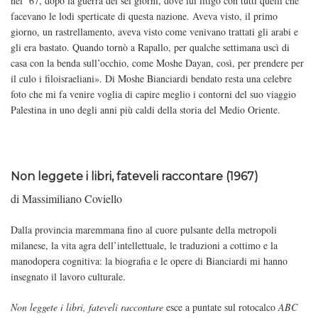
nel ‘67, dopo la guerra dei sei giorni, dove lui litigò con tutti quelli che
facevano le lodi sperticate di questa nazione. Aveva visto, il primo
giorno, un rastrellamento, aveva visto come venivano trattati gli arabi e
gli era bastato. Quando tornò a Rapallo, per qualche settimana uscì di
casa con la benda sull’occhio, come Moshe Dayan, così, per prendere per
il culo i filoisraeliani». Di Moshe Bianciardi bendato resta una celebre
foto che mi fa venire voglia di capire meglio i contorni del suo viaggio
Palestina in uno degli anni più caldi della storia del Medio Oriente.
Non leggete i libri, fateveli raccontare (1967)
di Massimiliano Coviello
Dalla provincia maremmana fino al cuore pulsante della metropoli
milanese, la vita agra dell’intellettuale, le traduzioni a cottimo e la
manodopera cognitiva: la biografia e le opere di Bianciardi mi hanno
insegnato il lavoro culturale.
Non leggete i libri, fateveli raccontare
esce a puntate sul rotocalco
ABC