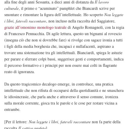
alla fine degli anni Sessanta, a dieci anni di distanza da
Il lavoro
culturale
, il primo e “acuminato” pamphlet che Biancardi scrive per
smontare e rimontare la figura dell’intellettuale. Ho scoperto
Non leggete
i libri, fateveli raccontare
, non incluso nella raccolta del Saggiatore,
grazie all’omonimo monologo teatrale
di Angelo Romagnoli, con la regia
di Francesco Pennacchia. Di agile lettura, questo un bignami al rovescio
(insegna ciò che non si dovrebbe fare) si rivolge con sagace ironia a tutti
i figli della media borghesia che, incapaci e nullafacenti, aspirano a
trovare una sistemazione tra gli intellettuali. Bianciardi, spiega le astuzie
per parare e sferrare colpi bassi, suggerisce gesti e comportamenti, indica
il percorso formativo e i principi per non essere mai colti in flagrante
reato di ignoranza.
Da questo tragicomico decalogo emerge, in controluce, una pratica
intellettuale che non rifiuta di occuparsi della quotidianità e ne smaschera
le idiosincrasie, che parla anche e attraverso il senso comune, ironizza
sulla morale corrente, gioca tra le parole e le cose per restare vicina a
entrambe.
[Per il lettore:
Non leggete i libri, fateveli raccontare
non fa parte della
raccolta
Il cattivo profeta
]