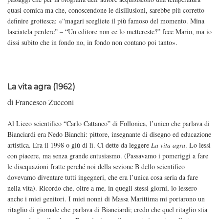
quasi comica ma che, conoscendone le disillusioni, sarebbe più corretto
definire grottesca: «“magari scegliete il più famoso del momento. Mina
lasciatela perdere” – “Un editore non ce lo mettereste?” fece Mario, ma io
dissi subito che in fondo no, in fondo non contano poi tanto».
La vita agra (1962)
di Francesco Zucconi
Al Liceo scientifico “Carlo Cattaneo” di Follonica, l’unico che parlava di
Bianciardi era Nedo Bianchi: pittore, insegnante di disegno ed educazione
artistica. Era il 1998 o giù di lì. Ci dette da leggere
La vita agra
. Lo lessi
con piacere, ma senza grande entusiasmo. (Passavamo i pomeriggi a fare
le disequazioni fratte perché noi della sezione B dello scientifico
dovevamo diventare tutti ingegneri, che era l’unica cosa seria da fare
nella vita). Ricordo che, oltre a me, in quegli stessi giorni, lo lessero
anche i miei genitori. I miei nonni di Massa Marittima mi portarono un
ritaglio di giornale che parlava di Bianciardi; credo che quel ritaglio stia