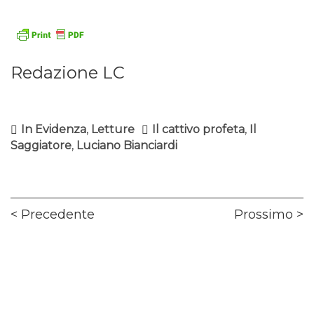
Redazione LC
In Evidenza
,
Letture
Il cattivo profeta
,
Il
Saggiatore
,
Luciano Bianciardi
Navigazione
Previous
Ne
Precedente
Prossimo
articoli
post:
pos