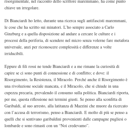
risorgimentale, nel racconto dello scrittore maremmano, ha come punto
chiave un irregolare.
Di Bianciardi ho letto, durante una ricerca sugli antifascisti maremmani,
le cose che ha scritto sui minatori. L’ho sempre associato a Carlo
Ginzburg e a quella disposizione ad andare a cercare le culture e i
processi della periferia, di scendere nel micro senza volerne fare metafora
universale, anzi per riconoscere complessità e differenze a volte
irriducibili.
Eppure di fili rossi ne tende Bianciardi e a me rimane la curiosità di
capire se ci sono punti di connessione e di conflitto; e dove: il
Risorgimento, la Resistenza, il Miracolo. Perché anche il Risorgimento è
una rivoluzione sociale mancata, e il Miracolo, che si chiude in una
cupezza precaria, prevalendo il consumo sulla politica. Bianciardi riporta,
per me, questa riflessione nei termini giusti. Se penso alla sconfitta di
Garibaldi, al suo arresto, alla latitanza di Mazzini che muore da ricercato
con l’accusa di terrorismo, penso a Bianciardi. E molto di più se penso a
quelli che si sentivano garibaldini provenienti dalle campagne pugliesi o
lombarde e sono rimasti con un “Noi credevamo”.