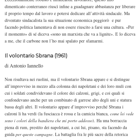
dimenticato conterraneo riuscì infine a guadagnare abbastanza per liberare
il proprio tempo dal lavoro e potersi dedicare all’attività sindacale. Ma
diventato sindacalista la sua situazione economica peggiorò e pur
facendo politica lamentava di non essere riuscito a farsi una cultura. «Per
il momento» di sé diceva «sono un marxista che va a lignite». E lo diceva
a me, che il carbone non l’ho mai spalato per sfamarmi.
Il volontario Sbrana (1961)
di Antonio Iannello
Non risultava nei ruolini, ma il volontario Sbrana appare e si distingue
all’improvviso in mezzo alla colonna dei napoletani e dei loro muli con
cui i soldati condividevano il colore dei calzoni, grigi, e coi quali si
confondevano anche per un combinato di garrese alto degli uni e statura
bassa degli altri. Il volontario appare d’improvviso perché Sbrana i
calzoni li ha verdi (la fusciacca è rossa e la camicia bianca,
come lei vede
sono i colori della bandiera che mi porto addosso
). Ha una borraccia
piena di rum, prestito dei napoletani, a cui lui, pisano, sta facendo da
guida
per queste campagne
. La battaglia fra le più sacre della retorica