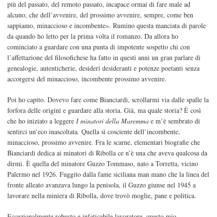
più del passato, del remoto passato, incapace ormai di fare male ad
alcuno, che dell’avvenire, del prossimo avvenire, sempre, come ben
sappiamo, minaccioso e incombente». Rumino questa manciata di parole
da quando ho letto per la prima volta il romanzo. Da allora ho
cominciato a guardare con una punta di impotente sospetto chi con
l’affettazione del filosofichese ha fatto in questi anni un gran parlare di
genealogie, autenticherie, desideri desideranti e potenze poetanti senza
accorgersi del minaccioso, incombente prossimo avvenire.
Poi ho capito. Dovevo fare come Bianciardi, scrollarmi via dalle spalle la
forfora delle origini e guardare alla storia. Già, ma quale storia? È così
che ho iniziato a leggere
I minatori della Maremma
e m’è sembrato di
sentirci un’eco inascoltata. Quella sì cosciente dell’incombente,
minaccioso, prossimo avvenire. Fra le scarne, elementari biografie che
Bianciardi dedica ai minatori di Ribolla ce n’è una che aveva qualcosa da
dirmi. È quella del minatore Guzzo Tommaso, nato a Torretta, vicino
Palermo nel 1926. Fuggito dalla fame siciliana man mano che la linea del
fronte alleato avanzava lungo la penisola, il Guzzo giunse nel 1945 a
lavorare nella miniera di Ribolla, dove trovò moglie, pane e politica.
Eccezionalmente robusto e infaticabile lavoratore, questo mio