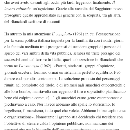
che avrei avuto davanti agli occhi più tardi leggendo, finalmente,
Il
lavoro culturale
: un’agnizione. Grazie alla raccolta del Saggiatore posso
proseguire questo apprendistato sui generis con la scoperta, tra gli altri,
del Bianciardi scrittore di racconti.
Ha attratto la mia attenzione
Il complotto
(1961) in cui l’esasperazione
per la scena politica italiana inquieta per la familiarità con i nostri giorni
e la fantasia meditata tra i protagonisti di uccidere gruppi di persone di
spicco dei vari ambiti della vita pubblica, sembra un triste presagio dei
successivi anni del terrore in Italia, quasi un’ossessione in Bianciardi che
torna ne
La vita agra
(1962). «Partiti, sindacati, gruppi d’opinione,
giornali eccetera, formano ormai un sistema in perfetto equilibrio. Può
durare così per altri cento anni». La soluzione proposta dai personaggi
riuniti nel complotto del titolo, è di ispirarsi agli anarchici ottocenteschi e
alle loro bombe, ma stavolta correggendo il tiro e soprattutto pianificando
bene chi colpire e come: «[…] gli anarchici erano gente estemporanea e
picchiavano a caso. Noi invece abbiamo alle spalle lo storicismo, lo
hegelismo, il marxismo, tutto quel che volete. Abbiamo infine capito cosa
è organizzazione». Nonostante il gruppo stia decidendo chi uccidere con
l’obiettivo di «tenere calda l’opinione pubblica», non mancano dei
passaggi che per la biografia dell’autore acquisiscono una temperatura