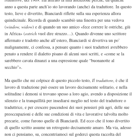
anno a questa parte anch’io sto lavorando (anche) da traduttore. In questo
testo, lieve e divertito, Bianciardi riflette sulla sua esperienza allora
quindicinale. Ricorda di quando scambiò una finestra per una vedova
(
window, widow
) e di quando un suo amico «fece correre le ostriche, giù
in Africa» (
ostrich
vuol dire struzzo…). Quando divenne uno scrittore
affermato e tradotto anche all’estero, Bianciardi si divertiva un po’
malignamente, ci confessa, a pensare quanto i suoi traduttori avrebbero
penato a rendere il dialetto pisano di alcuni suoi scritti, e «come se la
sarebbero cavata dinanzi a una espressione quale “buonanotte al
secchio”».
Ma quello che mi colpisce di questo piccolo testo,
Il traduttore
, è che il
lavoro di traduzione può essere un lavoro decisamente solitario, e nella
solitudine i demoni si trovano spesso a loro agio, avendo a disposizione il
silenzio e la tranquillità per insediarsi meglio nel testo del traduttore o
traduttrice, e per crescere pascendosi dei suoi pensieri più agri, delle sue
preoccupazioni e delle sue condizioni di vita e lavorative talvolta molto
precarie, come furono quelle di Bianciardi. Ed ecco che il tono divertito
di quello scritto assume un retrogusto decisamente amaro. Ma via, adesso
non ci pensiamo, su, concentriamoci sul goderci questa raccolta del