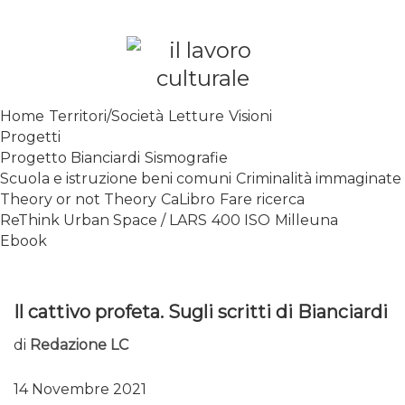
Skip
to
content
SPALANCARE LE FINESTRE DEI
Home
Territori/Società
Letture
Visioni
SAPERI, AFFACCIARSI SUL
Progetti
CONTEMPORANEO
Progetto Bianciardi
Sismografie
Scuola e istruzione beni comuni
Criminalità immaginate
Theory or not Theory
CaLibro
Fare ricerca
ReThink Urban Space / LARS
400 ISO
Milleuna
Ebook
Il cattivo profeta. Sugli scritti di Bianciardi
di
Redazione LC
14 Novembre 2021