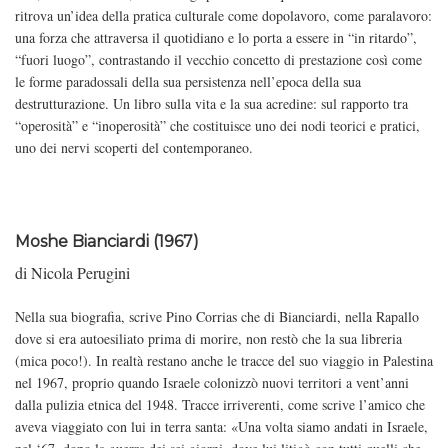
ritrova un’idea della pratica culturale come dopolavoro, come paralavoro:
una forza che attraversa il quotidiano e lo porta a essere in “in ritardo”,
“fuori luogo”, contrastando il vecchio concetto di prestazione così come
le forme paradossali della sua persistenza nell’epoca della sua
destrutturazione. Un libro sulla vita e la sua acredine: sul rapporto tra
“operosità” e “inoperosità” che costituisce uno dei nodi teorici e pratici,
uno dei nervi scoperti del contemporaneo.
Moshe Bianciardi (1967)
di Nicola Perugini
Nella sua biografia, scrive Pino Corrias che di Bianciardi, nella Rapallo
dove si era autoesiliato prima di morire, non restò che la sua libreria
(mica poco!). In realtà restano anche le tracce del suo viaggio in Palestina
nel 1967, proprio quando Israele colonizzò nuovi territori a vent’anni
dalla pulizia etnica del 1948. Tracce irriverenti, come scrive l’amico che
aveva viaggiato con lui in terra santa: «Una volta siamo andati in Israele,