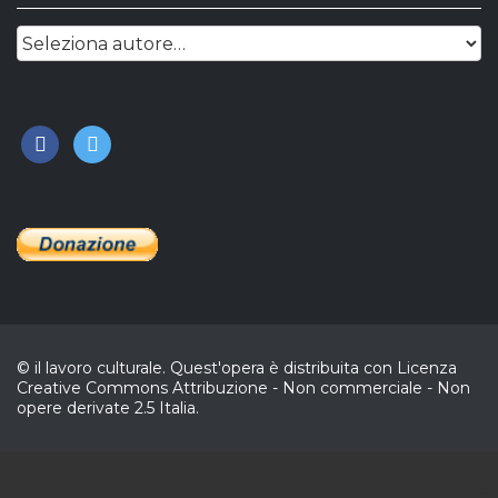
facebook
twitter
© il lavoro culturale. Quest'opera è distribuita con Licenza
Creative Commons Attribuzione - Non commerciale - Non
opere derivate 2.5 Italia.
CL