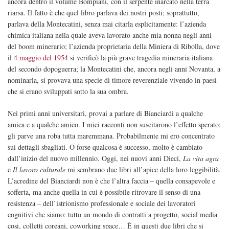
ancora dentro il volume Bompiani, con il serpente inarcato nella terra
riarsa. Il fatto è che quel libro parlava dei nostri posti; soprattutto,
parlava della Montecatini, senza mai citarla esplicitamente: l’azienda
chimica italiana nella quale aveva lavorato anche mia nonna negli anni
del boom minerario; l’azienda proprietaria della Miniera di Ribolla, dove
il
4 maggio del 1954
si verificò la più grave tragedia mineraria italiana
del secondo dopoguerra; la Montecatini che, ancora negli anni Novanta, a
nominarla, si provava una specie di timore reverenziale vivendo in paesi
che si erano sviluppati sotto la sua ombra.
Nei primi anni universitari, provai a parlare di Bianciardi a qualche
amica e a qualche amico. I miei racconti non suscitarono l’effetto sperato:
gli parve una roba tutta maremmana. Probabilmente mi ero concentrato
sui dettagli sbagliati. O forse qualcosa è successo, molto è cambiato
dall’inizio del nuovo millennio. Oggi, nei nuovi anni Dieci,
La vita agra
e
Il lavoro culturale
mi sembrano due libri all’apice della loro leggibilità.
L’acredine del Bianciardi non è che l’altra faccia – quella consapevole e
sofferta, ma anche quella in cui è possibile ritrovare il senso di una
resistenza – dell’istrionismo professionale e sociale dei lavoratori
cognitivi che siamo: tutto un mondo di contratti a progetto, social media
cosi, colletti coreani, coworking space… È in questi due libri che si