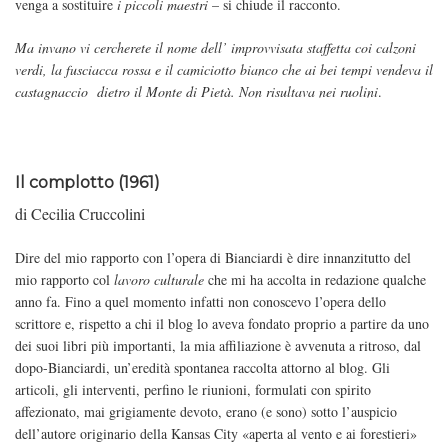
venga a sostituire
i piccoli maestri
– si chiude il racconto.
Ma invano vi cercherete il nome dell’ improvvisata staffetta coi calzoni
verdi, la fusciacca rossa e il camiciotto bianco che ai bei tempi vendeva il
castagnaccio dietro il Monte di Pietà. Non risultava nei ruolini
.
Il complotto (1961)
di Cecilia Cruccolini
Dire del mio rapporto con l’opera di Bianciardi è dire innanzitutto del
mio rapporto col
lavoro culturale
che mi ha accolta in redazione qualche
anno fa. Fino a quel momento infatti non conoscevo l’opera dello
scrittore e, rispetto a chi il blog lo aveva fondato proprio a partire da uno
dei suoi libri più importanti, la mia affiliazione è avvenuta a ritroso, dal
dopo-Bianciardi, un’eredità spontanea raccolta attorno al blog. Gli
articoli, gli interventi, perfino le riunioni, formulati con spirito
affezionato, mai grigiamente devoto, erano (e sono) sotto l’auspicio
dell’autore originario della Kansas City «aperta al vento e ai forestieri»