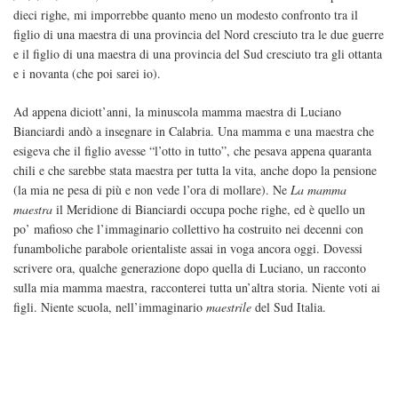
dieci righe, mi imporrebbe quanto meno un modesto confronto tra il
figlio di una maestra di una provincia del Nord cresciuto tra le due guerre
e il figlio di una maestra di una provincia del Sud cresciuto tra gli ottanta
e i novanta (che poi sarei io).
Ad appena diciott’anni, la minuscola mamma maestra di Luciano
Bianciardi andò a insegnare in Calabria. Una mamma e una maestra che
esigeva che il figlio avesse “l’otto in tutto”, che pesava appena quaranta
chili e che sarebbe stata maestra per tutta la vita, anche dopo la pensione
(la mia ne pesa di più e non vede l’ora di mollare). Ne
La mamma
maestra
il Meridione di Bianciardi occupa poche righe, ed è quello un
po’ mafioso che l’immaginario collettivo ha costruito nei decenni con
funamboliche parabole orientaliste assai in voga ancora oggi. Dovessi
scrivere ora, qualche generazione dopo quella di Luciano, un racconto
sulla mia mamma maestra, racconterei tutta un’altra storia. Niente voti ai
figli. Niente scuola, nell’immaginario
maestrile
del Sud Italia.