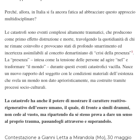
Perché, allora, in Italia si fa ancora fatica ad abbracciare questo approccio
multidisciplinare?
Le catastrofi sono eventi complessi altamente traumatici, che producono
come primo effetto distruzione e morte, travolgendo la quotidianità di chi
ne rimane coinvolto e provocano stati di profondo smarrimento ed
3
incertezza assimilabili al concetto demartiniano di “crisi della presenza”
.
La “presenza” – intesa come la tensione delle persone ad agire “nel” e
trasformare “il mondo” – durante questi eventi catastrofici vacilla. Nasce
un nuovo rapporto del soggetto con le condizioni materiali dell’esistenza
che svela un mondo non dato aprioristicamente, ma costruito tramite
processi socio-culturali.
La catastrofe ha anche il potere di mostrare il carattere reattivo-
rigenerativo dell’essere umano, il quale, di fronte a simili drammi,
non cede al vuoto, ma ripartendo da sé stesso prova a dare un senso
al proprio trauma, passandogli attraverso e superandolo.
Contestazione a Gianni Letta a Mirandola (Mo), 30 maggio