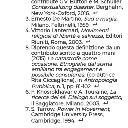
contribute G.V. Button e M. Schuller
Contextualizing disaster
, Berghahn,
New York-Oxford, 2016.
Ernesto De Martino,
Sud e magia
,
Milano, Feltrinelli, 1959.
Vittorio Lanternari,
Movimenti
religiosi di libertà e salvezza
, Editori
Riuniti, Roma, 2003.
Riprendo questa definizione da un
contributo scritto a quattro mani
(2015)
La catastrofe come
occasione. Etnografie dal sisma
emiliano tra engagement e
possibile consulenza
, (co-autrice
Rita Ciccaglione), in
Antropologia
Pubblica
, n. 1, pp. 81-102
F. Khosrokhavar e A. Touraine,
La
ricerca del sé. Dialogo sul soggetto
,
il Saggiatore, Milano, 2003.
S. Tarrow,
Power in Movement
,
Cambridge University Press,
Cambridge, 1994.