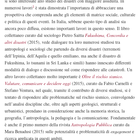
si sono interessate allo studio dei disastri con maggiore assiduità. In
2
numerosi lavori
è stata dimostrata l’importanza di abbracciare una
prospettiva che comprenda anche gli elementi di matrice sociale, culturale
e politica di questi eventi. In Italia, sebbene questo tipo di analisi sia
ancora poco diffusa, esistono importanti lavori in questo senso. Il libro
collettaneo curato dal sociologo Pietro Saitta
Fukushima, Concordia e
altri disastri
(2015), vede dialogare tra loro numerosi studiosi tra
antropologi e sociologi che partendo da diversi disastri (terremoti
dell’Irpinia, dell’Aquila e quello emiliano, ma anche il disastro di
Fukushima, lo tsunami in Sri Lanka e simili) hanno innescato differenti
modalità di dialogo e discussione sul come rispondere alle catastrofi. Un
altro lavoro collettaneo molto importante è
Oltre il rischio sismico.
Valutare, comunicare e decidere oggi
(2015), curato da Fabio Carnelli e
Stefano Ventura, nel quale, tramite il contributo di diversi studiosi, si è
tentato di rispondere alle problematiche sul rischio sismico, coinvolgendo
nell’analisi discipline che, oltre agli aspetti geologici, strutturali e
urbanistici, prendano in considerazione anche la memoria storica, la
geografia, l’antropologia, la pedagogia e la comunicazione. Fondamentale
è anche il primo numero della rivista
Antropologia Pubblica
curato da
Mara Benadusi (2015) sulle potenzialità e problematicità di
engagement
e
ricerca applicata in questi ambiti.