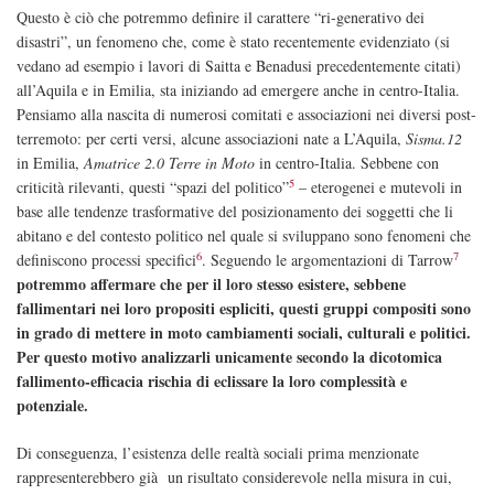
Questo è ciò che potremmo definire il carattere “ri-generativo dei
disastri”, un fenomeno che, come è stato recentemente evidenziato (si
vedano ad esempio i lavori di Saitta e Benadusi precedentemente citati)
all’Aquila e in Emilia, sta iniziando ad emergere anche in centro-Italia.
Pensiamo alla nascita di numerosi comitati e associazioni nei diversi post-
terremoto: per certi versi, alcune associazioni nate a L’Aquila,
Sisma.12
in Emilia,
Amatrice 2.0
Terre in Moto
in centro-Italia. Sebbene con
5
criticità rilevanti, questi “spazi del politico”
– eterogenei e mutevoli in
base alle tendenze trasformative del posizionamento dei soggetti che li
abitano e del contesto politico nel quale si sviluppano sono fenomeni che
6
7
definiscono processi specifici
. Seguendo le argomentazioni di Tarrow
potremmo affermare che per il loro stesso esistere, sebbene
fallimentari nei loro propositi espliciti, questi gruppi compositi sono
in grado di mettere in moto cambiamenti sociali, culturali e politici.
Per questo motivo analizzarli unicamente secondo la dicotomica
fallimento-efficacia rischia di eclissare la loro complessità e
potenziale.
Di conseguenza, l’esistenza delle realtà sociali prima menzionate
rappresenterebbero già un risultato considerevole nella misura in cui,