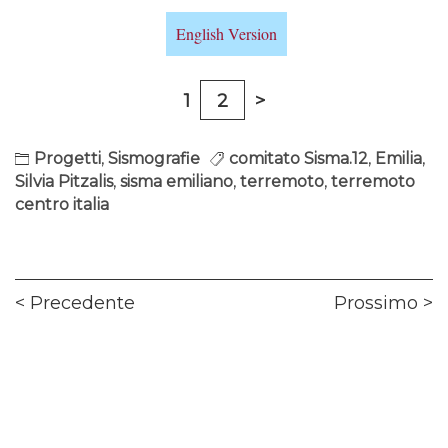
English Version
1
2
>
Progetti
,
Sismografie
comitato Sisma.12
,
Emilia
,
Silvia Pitzalis
,
sisma emiliano
,
terremoto
,
terremoto
centro italia
Navigazione
Previous
Ne
Precedente
Prossimo
articoli
post:
pos