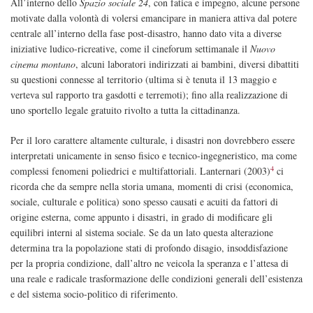
All’interno dello
Spazio sociale 24
, con fatica e impegno, alcune persone
motivate dalla volontà di volersi emancipare in maniera attiva dal potere
centrale all’interno della fase post-disastro, hanno dato vita a diverse
iniziative ludico-ricreative, come il cineforum settimanale il
Nuovo
cinema montano
, alcuni laboratori indirizzati ai bambini, diversi dibattiti
su questioni connesse al territorio (ultima si è tenuta il 13 maggio e
verteva sul rapporto tra gasdotti e terremoti); fino alla realizzazione di
uno sportello legale gratuito rivolto a tutta la cittadinanza.
Per il loro carattere altamente culturale, i disastri non dovrebbero essere
interpretati unicamente in senso fisico e tecnico-ingegneristico, ma come
4
complessi fenomeni poliedrici e multifattoriali. Lanternari (2003)
ci
ricorda che da sempre nella storia umana, momenti di crisi (economica,
sociale, culturale e politica) sono spesso causati e acuiti da fattori di
origine esterna, come appunto i disastri, in grado di modificare gli
equilibri interni al sistema sociale. Se da un lato questa alterazione
determina tra la popolazione stati di profondo disagio, insoddisfazione
per la propria condizione, dall’altro ne veicola la speranza e l’attesa di
una reale e radicale trasformazione delle condizioni generali dell’esistenza
e del sistema socio-politico di riferimento.