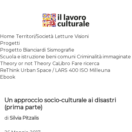
Skip
to
content
SPALANCARE LE FINESTRE DEI
Home
Territori/Società
Letture
Visioni
SAPERI, AFFACCIARSI SUL
Progetti
CONTEMPORANEO
Progetto Bianciardi
Sismografie
Scuola e istruzione beni comuni
Criminalità immaginate
Theory or not Theory
CaLibro
Fare ricerca
ReThink Urban Space / LARS
400 ISO
Milleuna
Ebook
Un approccio socio-culturale ai disastri
(prima parte)
di
Silvia Pitzalis