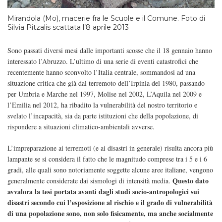
Mirandola (Mo), macerie fra le Scuole e il Comune. Foto di
Silvia Pitzalis scattata l’8 aprile 2013
Sono passati diversi mesi dalle importanti scosse che il 18 gennaio hanno
interessato l’Abruzzo. L’ultimo di una serie di eventi catastrofici che
recentemente hanno sconvolto l’Italia centrale, sommandosi ad una
situazione critica che già dal terremoto dell’Irpinia del 1980, passando
per Umbria e Marche nel 1997, Molise nel 2002, L’Aquila nel 2009 e
l’Emilia nel 2012, ha ribadito la vulnerabilità del nostro territorio e
svelato l’incapacità, sia da parte istituzioni che della popolazione, di
rispondere a situazioni climatico-ambientali avverse.
L’impreparazione ai terremoti (e ai disastri in generale) risulta ancora più
lampante se si considera il fatto che le magnitudo comprese tra i 5 e i 6
gradi, alle quali sono notoriamente soggette alcune aree italiane, vengono
Questo dato
generalmente considerate dai sismologi di intensità media.
avvalora la tesi portata avanti dagli studi socio-antropologici sui
disastri secondo cui l’esposizione al rischio e il grado di vulnerabilità
di una popolazione sono, non solo fisicamente, ma anche socialmente