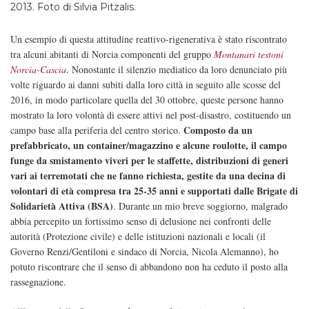
2013. Foto di Silvia Pitzalis.
Un esempio di questa attitudine reattivo-rigenerativa è stato riscontrato
tra alcuni abitanti di Norcia componenti del gruppo
Montanari testoni
Norcia-Cascia
. Nonostante il silenzio mediatico da loro denunciato più
volte riguardo ai danni subiti dalla loro città in seguito alle scosse del
2016, in modo particolare quella del 30 ottobre, queste persone hanno
mostrato la loro volontà di essere attivi nel post-disastro, costituendo un
Composto da un
campo base alla periferia del centro storico.
prefabbricato, un container/magazzino e alcune roulotte, il campo
funge da smistamento viveri per le staffette, distribuzioni di generi
vari ai terremotati che ne fanno richiesta, gestite da una decina di
volontari di età compresa tra 25-35 anni e supportati dalle Brigate di
Solidarietà Attiva (BSA)
. Durante un mio breve soggiorno, malgrado
abbia percepito un fortissimo senso di delusione nei confronti delle
autorità (Protezione civile) e delle istituzioni nazionali e locali (il
Governo Renzi/Gentiloni e sindaco di Norcia, Nicola Alemanno), ho
potuto riscontrare che il senso di abbandono non ha ceduto il posto alla
rassegnazione.