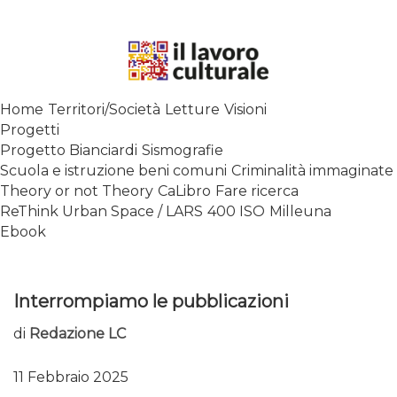
Skip
to
content
SPALANCARE LE FINESTRE DEI
Home
Territori/Società
Letture
Visioni
SAPERI, AFFACCIARSI SUL
Progetti
CONTEMPORANEO
Progetto Bianciardi
Sismografie
Scuola e istruzione beni comuni
Criminalità immaginate
Theory or not Theory
CaLibro
Fare ricerca
ReThink Urban Space / LARS
400 ISO
Milleuna
Ebook
Interrompiamo le pubblicazioni
di
Redazione LC
11 Febbraio 2025