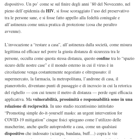
dispositivo. Un po’ come se sul finire degli anni ’80 del Novecento, nel
HIV
pieno dell’epidemia da
, si fosse scoraggiato l’uso del preservativo
tra le persone sane, e si fosse fatto appello alla fedeltà coniugale e
all’astinenza come unica pratica di protezione (cosa che peraltro
avvenne).
L’invocazione a “restare a casa”, all’astinenza dalla società, come misura
legittima ed efficace nel porre la giusta distanza di sicurezza tra le
confine
persone, occulta come questa stessa distanza, questo
tra lo “spazio
sicuro delle nostre case” e il mondo esterno in cui il virus è in
circolazione venga costantemente negoziato e oltrepassato: il
supermercato, la farmacia, la metropolitana, l’androne di casa, il
pianerottolo, diventano punti di passaggio e di incrocio in cui la retorica
del righello — con cui tenere il metro di distanza — perde ogni efficacia
vulnerabilità, prossimità e responsabilità sono in una
applicativa. Ma
relazione di reciprocità
. In uno studio recentissimo intitolato
“
Promoting simple do-it-yourself masks: an urgent intervention for
COVID-19 mitigation
” cinque fisici spiegano come l’utilizzo delle
mascherine, anche quelle autoprodotte a casa, come un qualsiasi
dispositivo
che indossato (sciarpa, bandana, buff…) copra le vie