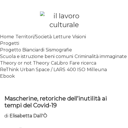
Skip
to
content
SPALANCARE LE FINESTRE DEI
Home
Territori/Società
Letture
Visioni
SAPERI, AFFACCIARSI SUL
Progetti
CONTEMPORANEO
Progetto Bianciardi
Sismografie
Scuola e istruzione beni comuni
Criminalità immaginate
Theory or not Theory
CaLibro
Fare ricerca
ReThink Urban Space / LARS
400 ISO
Milleuna
Ebook
Mascherine, retoriche dell’inutilità ai
tempi del Covid-19
di
Elisabetta Dall'Ò