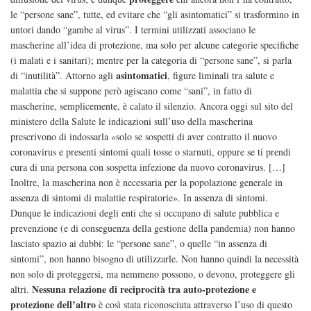
le “persone sane”, tutte, ed evitare che “gli asintomatici” si trasformino in
untori dando “gambe al virus”. I termini utilizzati associano le
mascherine all’idea di protezione, ma solo per alcune categorie specifiche
(i malati e i sanitari); mentre per la categoria di “persone sane”, si parla
asintomatici
di “inutilità”. Attorno agli
, figure liminali tra salute e
malattia che si suppone però agiscano come “sani”, in fatto di
mascherine, semplicemente, è calato il silenzio. Ancora oggi sul sito del
ministero della Salute le indicazioni sull’uso della mascherina
prescrivono di indossarla «solo se sospetti di aver contratto il nuovo
coronavirus e presenti sintomi quali tosse o starnuti, oppure se ti prendi
cura di una persona con sospetta infezione da nuovo coronavirus. […]
Inoltre, la mascherina non è necessaria per la popolazione generale in
assenza di sintomi di malattie respiratorie». In assenza di sintomi.
Dunque le indicazioni degli enti che si occupano di salute pubblica e
prevenzione (e di conseguenza della gestione della pandemia) non hanno
lasciato spazio ai dubbi: le “persone sane”, o quelle “in assenza di
sintomi”, non hanno bisogno di utilizzarle. Non hanno quindi la necessità
non solo di proteggersi, ma nemmeno possono, o devono, proteggere gli
Nessuna relazione di reciprocità tra auto-protezione e
altri.
protezione dell’altro
è così stata riconosciuta attraverso l’uso di questo