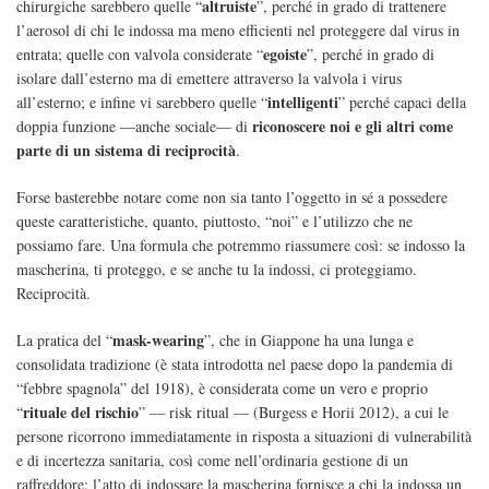
altruiste
chirurgiche sarebbero quelle “
”, perché in grado di trattenere
l’aerosol di chi le indossa ma meno efficienti nel proteggere dal virus in
egoiste
entrata; quelle con valvola considerate “
”, perché in grado di
isolare dall’esterno ma di emettere attraverso la valvola i virus
intelligenti
all’esterno; e infine vi sarebbero quelle “
” perché capaci della
riconoscere noi e gli altri come
doppia funzione —anche sociale— di
parte di un sistema di reciprocità
.
Forse basterebbe notare come non sia tanto l’oggetto in sé a possedere
queste caratteristiche, quanto, piuttosto, “noi” e l’utilizzo che ne
possiamo fare. Una formula che potremmo riassumere così: se indosso la
mascherina, ti proteggo, e se anche tu la indossi, ci proteggiamo.
Reciprocità.
mask-wearing
La pratica del “
”, che in Giappone ha una lunga e
consolidata tradizione (è stata introdotta nel paese dopo la pandemia di
“febbre spagnola” del 1918), è considerata come un vero e proprio
rituale del rischio
“
” — risk ritual — (Burgess e Horii 2012), a cui le
persone ricorrono immediatamente in risposta a situazioni di vulnerabilità
e di incertezza sanitaria, così come nell’ordinaria gestione di un
raffreddore: l’atto di indossare la mascherina fornisce a chi la indossa un