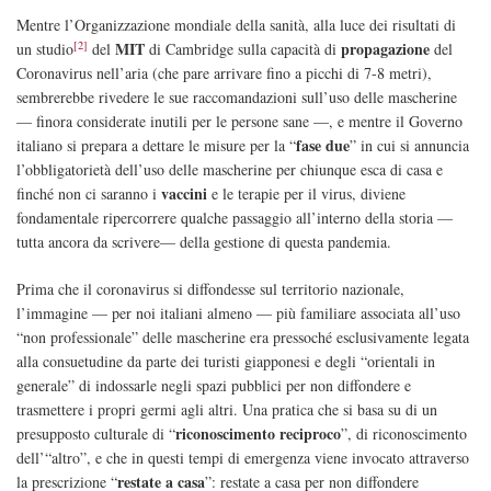
Mentre l’Organizzazione mondiale della sanità, alla luce dei risultati di
[2]
MIT
propagazione
un studio
del
di Cambridge sulla capacità di
del
Coronavirus nell’aria (che pare arrivare fino a picchi di 7-8 metri),
sembrerebbe rivedere le sue raccomandazioni sull’uso delle mascherine
— finora considerate inutili per le persone sane —, e mentre il Governo
fase due
italiano si prepara a dettare le misure per la “
” in cui si annuncia
l’obbligatorietà dell’uso delle mascherine per chiunque esca di casa e
vaccini
finch
é
non ci saranno i
e le terapie per il virus, diviene
fondamentale ripercorrere qualche passaggio all’interno della storia —
tutta ancora da scrivere— della gestione di questa pandemia.
Prima che il coronavirus si diffondesse sul territorio nazionale,
l’immagine — per noi italiani almeno — più familiare associata all’uso
“non professionale” delle mascherine era pressoché esclusivamente legata
alla consuetudine da parte dei turisti giapponesi e degli “orientali in
generale” di indossarle negli spazi pubblici per non diffondere e
trasmettere i propri
germi
agli altri. Una pratica che si basa su di un
riconoscimento reciproco
presupposto culturale di “
”, di riconoscimento
dell’“altro”, e che in questi tempi di emergenza viene invocato attraverso
restate a casa
la prescrizione “
”: restate a casa per non diffondere