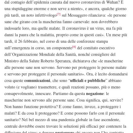
dal contagio dell
’
epidemia causata dal nuovo coronavirus di Wuhan? È
una stupidaggine enorme e non serve a niente», e ancora, qualche giorno
[7]
più tardi, un noto infettivologo
sul Messaggero rilanciava: «le persone
sane che girano con la mascherina fanno carnevale: non dovrebbero
indossarle loro, ma quelle malate. Il coronavirus è un virus, ma fa più
danni la paura che la malattia, proprio come in questi casi». Un mese più
tardi, il 26 febbraio, nel corso di una delle conferenze stampa
[8]
sull’emergenza in corso, un componente
del comitato esecutivo
dell’Organizzazione Mondiale della Sanità, nonché consigliere del
Ministro della Salute Roberto Speranza, dichiarava che «le mascherine
alle persone sane non servono. Servono per proteggere le persone malate
e servono per proteggere il personale sanitario». Ora, è lecito domandarsi
comunicazioni
ufficiali e pubbliche
cosa queste
, che sono “
” abbiano
voluto (e vogliano) trasmettere, e quali reazioni possano, più o meno
negazione
consapevolmente, innescare. Partiamo da questa
: le
mascherine non servono alle persone sane. Cosa significa, qui, servire?
Non hanno funzione protettiva? E come fanno, invece, a proteggere i
malati? E da cosa li proteggono? E come possono farlo con il personale
sanitario? Nel bel mezzo di una pandemia globale in fase ascendente,
centrale dovrebbe essere trovare le soluzioni più efficaci per contenere la
proteggere
diffusione del virus; e dunque
chi ancora non l’ha contratto,