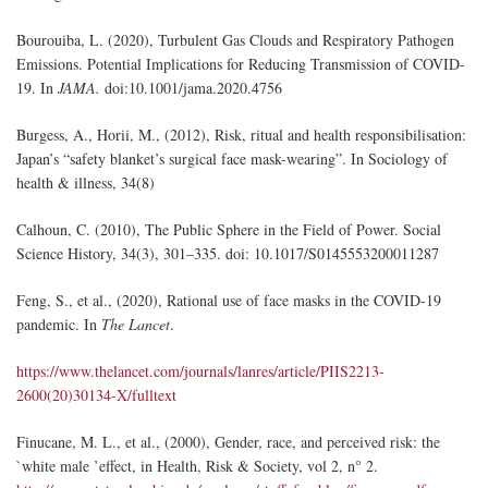
Bourouiba
, L. (2020),
Turbulent Gas Clouds and Respiratory Pathogen
Emissions. Potential Implications for Reducing Transmission of COVID-
19
. In
JAMA.
doi:10.1001/jama.2020.4756
Burgess, A., Horii, M., (2012), Risk, ritual and health responsibilisation:
Japan’s “safety blanket’s surgical face mask-wearing”. In Sociology of
health & illness, 34(8)
Calhoun, C. (2010)
,
The Public Sphere in the Field of Power. Social
Science History, 34(3), 301
–335. doi: 10.1017/S0145553200011287
Feng, S., et al., (2020),
Rational use of face masks in the COVID-19
pandemic
. In
The Lancet
.
https://www.thelancet.com/journals/lanres/article/PIIS2213-
2600(20)30134-X/fulltext
Finucane, M. L., et al., (2000),
Gender, race, and perceived risk: the
`white male
’
effect
, in Health, Risk & Society, vol 2, n° 2.