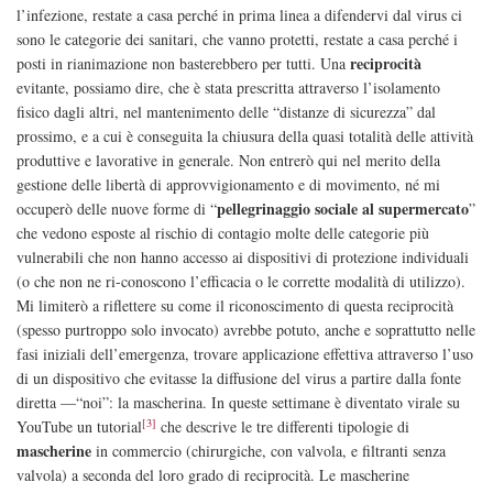
l’infezione, restate a casa perché in prima linea a difendervi dal virus ci
sono le categorie dei sanitari, che vanno protetti, restate a casa perché i
reciprocità
posti in rianimazione non basterebbero per tutti. Una
evitante, possiamo dire, che è stata prescritta attraverso l’isolamento
fisico dagli altri, nel mantenimento delle “distanze di sicurezza” dal
prossimo, e a cui è conseguita la chiusura della quasi totalità delle attività
produttive e lavorative in generale. Non entrerò qui nel merito della
gestione delle libertà di approvvigionamento e di movimento, né mi
pellegrinaggio sociale al supermercato
occuperò delle nuove forme di “
”
che vedono esposte al rischio di contagio molte delle categorie più
vulnerabili che non hanno accesso ai dispositivi di protezione individuali
(o che non ne ri-conoscono l’efficacia o le corrette modalità di utilizzo).
Mi limiterò a riflettere su come il riconoscimento di questa reciprocità
(spesso purtroppo solo invocato) avrebbe potuto, anche e soprattutto nelle
fasi iniziali dell’emergenza, trovare applicazione effettiva attraverso l’uso
di un dispositivo che evitasse la diffusione del virus a partire dalla fonte
diretta —“noi”: la mascherina. In queste settimane è diventato virale su
[3]
YouTube un tutorial
che descrive le tre differenti tipologie di
mascherine
in commercio (chirurgiche, con valvola, e filtranti senza
valvola) a seconda del loro grado di reciprocità. Le mascherine