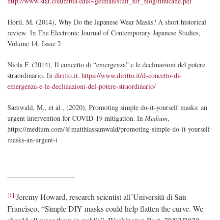
http://www.stat.columbia.edu/~gelman/stuff_for_blog/finucane.pdf
Horii, M. (2014),
Why Do the Japanese Wear Masks? A short historical
review
. In
The Electronic Journal of Contemporary Japanese Studies,
Volume 14, Issue 2
Niola F. (2014), Il concetto di
“
emergenza” e le declinazioni del potere
straordinario. In
diritto.it
.
https://www.diritto.it/il-concetto-di-
emergenza-e-le-declinazioni-del-potere-straordinario/
Samwald, M., et al., (2020),
Promoting simple do-it-yourself masks: an
urgent intervention for COVID-19 mitigation
. In
Medium
,
https://medium.com/@matthiassamwald/promoting-simple-do-it-yourself-
masks-an-urgent-i
[1]
Jeremy Howard, research scientist all
’
Università di San
Francisco, “
Simple DIY masks could help flatten the curve. We