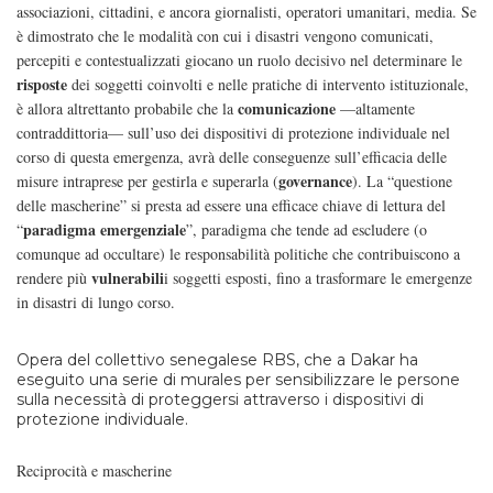
associazioni, cittadini, e ancora giornalisti, operatori umanitari, media. Se
è dimostrato che le modalità con cui i disastri vengono comunicati,
percepiti e contestualizzati giocano un ruolo decisivo nel determinare le
risposte
dei soggetti coinvolti e nelle pratiche di intervento istituzionale,
comunicazione
è allora altrettanto probabile che la
—altamente
contraddittoria— sull’uso dei dispositivi di protezione individuale nel
corso di questa emergenza, avrà delle conseguenze sull’efficacia delle
governance
misure intraprese per gestirla e superarla (
). La “questione
delle mascherine” si presta ad essere una efficace chiave di lettura del
paradigma emergenziale
“
”, paradigma che tende ad escludere (o
comunque ad occultare) le responsabilità politiche che contribuiscono a
vulnerabili
rendere più
i soggetti esposti, fino a trasformare le emergenze
in disastri di lungo corso.
Opera del collettivo senegalese RBS, che a Dakar ha
eseguito una serie di murales per sensibilizzare le persone
sulla necessità di proteggersi attraverso i dispositivi di
protezione individuale.
Reciprocità e mascherine