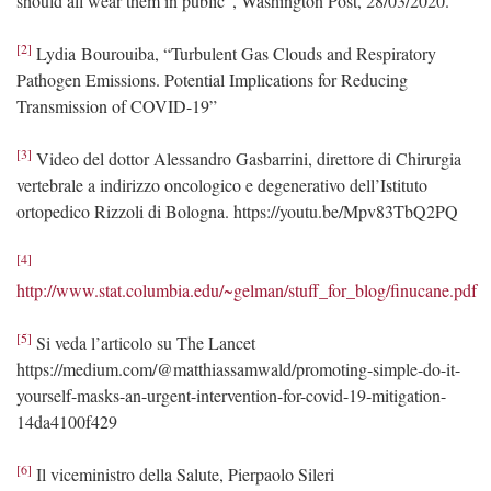
should all wear them in public
”, Washington Post, 28/03/2020.
[2]
Lydia
Bourouiba
,
“
Turbulent Gas Clouds and Respiratory
Pathogen Emissions. Potential Implications for Reducing
Transmission of COVID-1
9”
[3]
Video del dottor Alessandro Gasbarrini, direttore di Chirurgia
vertebrale a indirizzo oncologico e degenerativo dell
’
Istituto
ortopedico Rizzoli di Bologna.
https://youtu.be/Mpv83TbQ2PQ
[4]
http://www.stat.columbia.edu/~gelman/stuff_for_blog/finucane.pdf
[5]
Si veda l’articolo su The Lancet
https://medium.com/@matthiassamwald/promoting-simple-do-it-
yourself-masks-an-urgent-intervention-for-covid-19-mitigation-
14da4100f429
[6]
Il viceministro della Salute, Pierpaolo Sileri