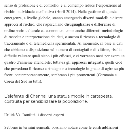
senso di protezione e di controllo, e al contempo riduce l’esposizione al
rischio individuale e collettivo (Horii 2014). Nella gestione di questa
diversi modelli
emergenza, a livello globale, stanno emergendo
e diversi
disuguaglianze e differenze
approcci al rischio, che rispecchiano
di
metodologie
ordine
socio-cultural
e ed economico, come anche differenti
tecnologie
di raccolta e interpretazione dei dati, o ancora il ricorso a
di
tracciamento o di telemedicina sperimentali. Al momento, in base ai dati
che abbiamo a disposizione sul numero di contagiati e di vittime, risulta
difficile valutare quali siano i più efficaci, e ci vorranno mesi per avere un
approcci integrati
quadro d’insieme attendibile; tuttavia gli
, quelli cioè
che prevedono il ricorso a strategie e a tecnologie in grado di agire su più
fronti contemporaneamente, sembrano i più promettenti (Germania e
Corea del Sud su tutti).
L’elefante di Chennai, una statua mobile in cartapesta,
costruita per sensibilizzare la popolazione.
Utilità Vs. Inutilità: i discorsi esperti
contraddizioni
Sebbene in termini generali, possiamo notare come le