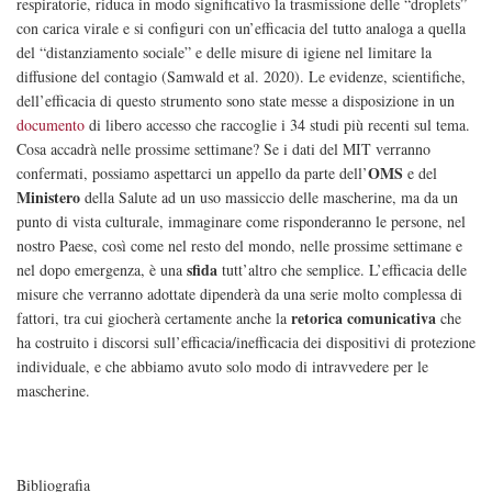
respiratorie, riduca in modo significativo la trasmissione delle “droplets”
con carica virale e si configuri con un’efficacia del tutto analoga a quella
del “distanziamento sociale” e delle misure di igiene nel limitare la
diffusione del contagio (
Samwald
et al. 2020). Le evidenze, scientifiche,
dell’efficacia di questo strumento sono state messe a disposizione in un
documento
di libero accesso che raccoglie i 34 studi più recenti sul tema.
Cosa accadrà nelle prossime settimane? Se i dati del MIT verranno
OMS
confermati, possiamo aspettarci un appello da parte dell’
e del
Ministero
della Salute ad un uso massiccio delle mascherine, ma da un
punto di vista culturale, immaginare come risponderanno le persone, nel
nostro Paese, così come nel resto del mondo, nelle prossime settimane e
sfida
nel dopo emergenza, è una
tutt’altro che semplice. L’efficacia delle
misure che verranno adottate dipenderà da una serie molto complessa di
retorica comunicativa
fattori, tra cui giocherà certamente anche la
che
ha costruito i discorsi sull’efficacia/inefficacia dei dispositivi di protezione
individuale, e che abbiamo avuto solo modo di intravvedere per le
mascherine.
Bibliografia