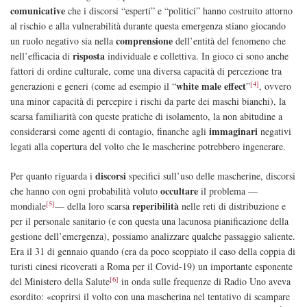
comunicative
che i discorsi
“
esperti” e
“
politici” hanno costruito attorno
al rischio e alla vulnerabilità durante questa emergenza stiano giocando
comprensione
un ruolo negativo sia nella
dell’entità del fenomeno che
risposta
nell’efficacia di
individuale e collettiva. In gioco ci sono anche
fattori di ordine culturale, come una diversa capacità di percezione tra
[4]
white male effect
generazioni e generi (come ad esempio il “
”
, ovvero
una minor capacità di percepire i rischi da parte dei maschi bianchi), la
scarsa familiarità con queste pratiche di isolamento, la non abitudine a
immaginari
considerarsi come agenti di contagio, finanche agli
negativi
legati alla copertura del volto che le mascherine potrebbero ingenerare.
discorsi
Per quanto riguarda i
specifici sull’uso delle mascherine, discorsi
occultare
che hanno con ogni probabilità voluto
il problema —
[5]
reperibilità
mondiale
— della loro scarsa
nelle reti di distribuzione e
per il personale sanitario (e con questa una lacunosa pianificazione della
gestione dell’emergenza), possiamo analizzare qualche passaggio saliente.
Era il
31
di gennaio quando (era da poco scoppiato il caso della coppia di
turisti cinesi ricoverati a Roma per il Covid-19) un importante esponente
[6]
del Ministero della Salute
in onda sulle frequenze di Radio Uno aveva
esordito: «coprirsi il volto con una mascherina nel tentativo di scampare