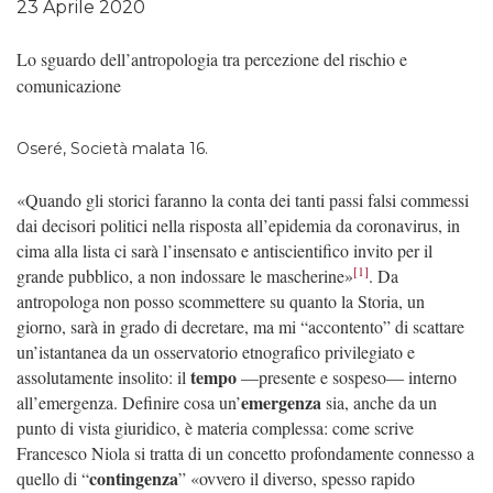
23 Aprile 2020
Lo sguardo dell’antropologia tra percezione del rischio e
comunicazione
Oseré, Società malata 16.
«Quando gli storici faranno la conta dei tanti passi falsi commessi
dai decisori politici nella risposta all’epidemia da coronavirus, in
cima alla lista ci sarà l’insensato e antiscientifico invito per il
[1]
grande pubblico, a non indossare le mascherine»
. Da
antropologa non posso scommettere su quanto la Storia, un
giorno, sarà in grado di decretare, ma mi “accontento” di scattare
un’istantanea da un osservatorio etnografico privilegiato e
tempo
assolutamente insolito: il
—presente e sospeso— interno
emergenza
all’emergenza. Definire cosa un’
sia, anche da un
punto di vista giuridico, è materia complessa: come scrive
Francesco Niola si tratta di un concetto profondamente connesso a
contingenza
quello di
“
” «ovvero il diverso, spesso rapido