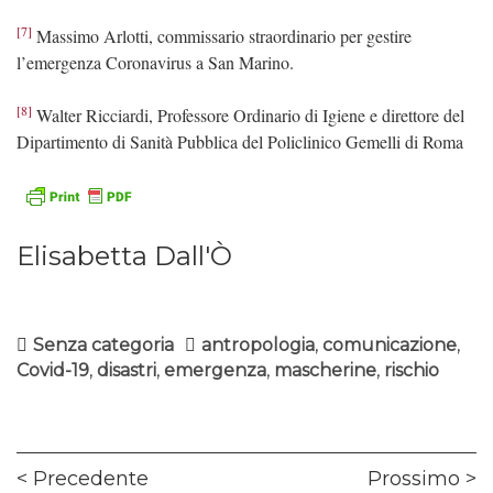
[7]
Massimo Arlotti, commissario straordinario per gestire
l’emergenza Coronavirus a San Marino.
[8]
Walter Ricciardi, Professore Ordinario di Igiene e direttore del
Dipartimento di Sanità Pubblica del Policlinico Gemelli di Roma
Elisabetta Dall'Ò
Senza categoria
antropologia
,
comunicazione
,
Covid-19
,
disastri
,
emergenza
,
mascherine
,
rischio
Navigazione
Previous
Ne
Precedente
Prossimo