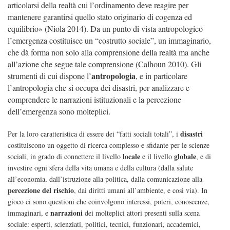
articolarsi della realtà cui l
’
ordinamento deve reagire per
mantenere garantirsi quello stato originario di cogenza ed
equilibrio» (Niola 2014). Da un punto di vista antropologico
l
’
emergenza costituisce un “costrutto sociale”, un immaginario,
che dà forma non solo alla comprensione della realtà ma anche
all
’
azione che segue tale comprensione (Calhoun 2010). Gli
antropologia
strumenti di cui dispone l
’
, e in particolare
l
’
antropologia che si occupa dei disastri, per analizzare e
comprendere le narrazioni istituzionali e la percezione
dell
’
emergenza sono molteplici.
disastri
Per la loro caratteristica di essere dei “fatti sociali totali”, i
costituiscono un oggetto di ricerca complesso e sfidante per le scienze
locale
globale
sociali, in grado di connettere il livello
e il livello
, e di
investire ogni sfera della vita umana e della cultura (dalla salute
all’economia, dall’istruzione alla politica, dalla comunicazione alla
percezione del rischio
, dai diritti umani all’ambiente, e così via). In
gioco ci sono questioni che coinvolgono interessi, poteri, conoscenze,
narrazioni
immaginari, e
dei molteplici attori presenti sulla scena
sociale: esperti, scienziati, politici, tecnici, funzionari, accademici,