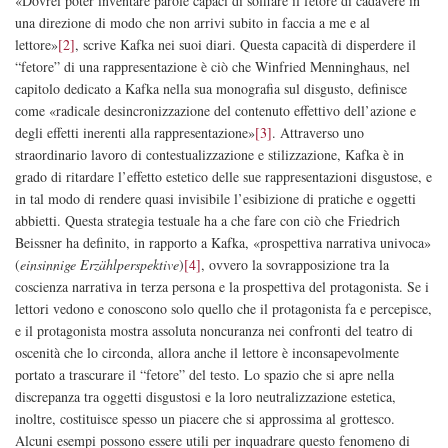
«Dovrei poter inventare parole capaci di soffiare il fetore di cadavere in
una direzione di modo che non arrivi subito in faccia a me e al
lettore»
[2]
, scrive Kafka nei suoi diari. Questa capacità di disperdere il
“fetore” di una rappresentazione è ciò che Winfried Menninghaus, nel
capitolo dedicato a Kafka nella sua monografia sul disgusto, definisce
come «radicale desincronizzazione del contenuto effettivo dell’azione e
degli effetti inerenti alla rappresentazione»
[3]
. Attraverso uno
straordinario lavoro di contestualizzazione e stilizzazione, Kafka è in
grado di ritardare l’effetto estetico delle sue rappresentazioni disgustose, e
in tal modo di rendere quasi invisibile l’esibizione di pratiche e oggetti
abbietti. Questa strategia testuale ha a che fare con ciò che Friedrich
Beissner ha definito, in rapporto a Kafka, «prospettiva narrativa univoca»
(
einsinnige Erzählperspektive
)
[4]
, ovvero la sovrapposizione tra la
coscienza narrativa in terza persona e la prospettiva del protagonista. Se i
lettori vedono e conoscono solo quello che il protagonista fa e percepisce,
e il protagonista mostra assoluta noncuranza nei confronti del teatro di
oscenità che lo circonda, allora anche il lettore è inconsapevolmente
portato a trascurare il “fetore” del testo. Lo spazio che si apre nella
discrepanza tra oggetti disgustosi e la loro neutralizzazione estetica,
inoltre, costituisce spesso un piacere che si approssima al grottesco.
Alcuni esempi possono essere utili per inquadrare questo fenomeno di