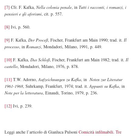
[7]
Cfr. F. Kafka,
Nella colonia penale
, in
Tutti i racconti, i romanzi, i
pensieri e gli aforismi
, cit. p. 557.
[8]
Ivi, p. 560.
[9]
F. Kafka,
Der Proceß
, Fischer, Frankfurt am Main 1990; trad. it.
Il
processo
, in
Romanzi
, Mondadori, Milano, 1991, p. 449.
[10]
F. Kafka,
Das Schloß
, Fischer, Frankfurt am Main 1982; trad. it.
Il
castello
, Mondadori, Milano, 1976, p. 878.
[11]
T.W. Adorno,
Aufzeichnungen zu Kafka
, in
Noten zur Literatur
1961-1968
, Suhrkamp, Frankfurt, 1974; trad. it.
Appunti su Kafka
, in
Note per la letteratura
, Einaudi, Torino, 1979, p. 236.
[12]
Ivi, p. 239.
Leggi anche l’articolo di Gianluca Pulsoni
Comicità infilmabili. Tre