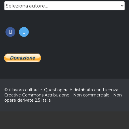
facebook
twitter
© il lavoro culturale. Quest'opera è distribuita con Licenza
Creative Commons Attribuzione - Non commerciale - Non
opere derivate 2.5 Italia.
CL