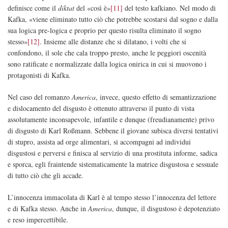
definisce come il
diktat
del «così è»
[11]
del testo kafkiano. Nel modo di
Kafka, «viene eliminato tutto ciò che potrebbe scostarsi dal sogno e dalla
sua logica pre-logica e proprio per questo risulta eliminato il sogno
stesso»
[12]
. Insieme alle distanze che si dilatano, i volti che si
confondono, il sole che cala troppo presto, anche le peggiori oscenità
sono ratificate e normalizzate dalla logica onirica in cui si muovono i
protagonisti di Kafka.
Nel caso del romanzo
America
, invece, questo effetto di semantizzazione
e dislocamento del disgusto è ottenuto attraverso il punto di vista
assolutamente inconsapevole, infantile e dunque (freudianamente) privo
di disgusto di Karl Roßmann. Sebbene il giovane subisca diversi tentativi
di stupro, assista ad orge alimentari, si accompagni ad individui
disgustosi e perversi e finisca al servizio di una prostituta informe, sadica
e sporca, egli fraintende sistematicamente la matrice disgustosa e sessuale
di tutto ciò che gli accade.
L’innocenza immacolata di Karl è al tempo stesso l’innocenza del lettore
e di Kafka stesso. Anche in
America
, dunque, il disgustoso è depotenziato
e reso impercettibile.