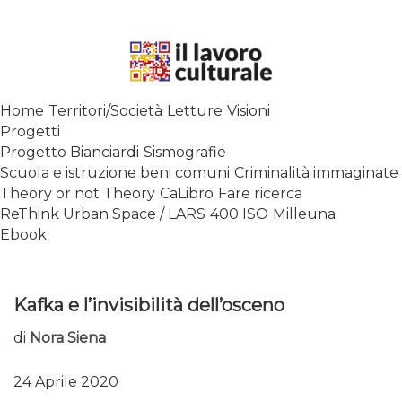
Skip
to
content
SPALANCARE LE FINESTRE DEI
Home
Territori/Società
Letture
Visioni
SAPERI, AFFACCIARSI SUL
Progetti
CONTEMPORANEO
Progetto Bianciardi
Sismografie
Scuola e istruzione beni comuni
Criminalità immaginate
Theory or not Theory
CaLibro
Fare ricerca
ReThink Urban Space / LARS
400 ISO
Milleuna
Ebook
Kafka e l’invisibilità dell’osceno
di
Nora Siena
24 Aprile 2020