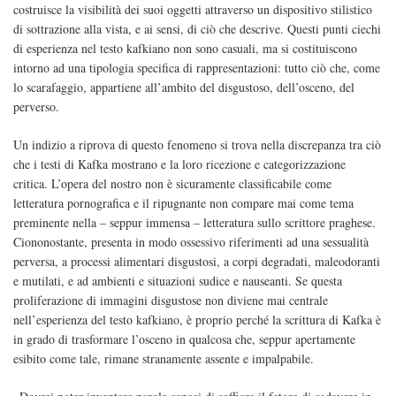
costruisce la visibilità dei suoi oggetti attraverso un dispositivo stilistico
di sottrazione alla vista, e ai sensi, di ciò che descrive. Questi punti ciechi
di esperienza nel testo kafkiano non sono casuali, ma si costituiscono
intorno ad una tipologia specifica di rappresentazioni: tutto ciò che, come
lo scarafaggio, appartiene all’ambito del disgustoso, dell’osceno, del
perverso.
Un indizio a riprova di questo fenomeno si trova nella discrepanza tra ciò
che i testi di Kafka mostrano e la loro ricezione e categorizzazione
critica. L’opera del nostro non è sicuramente classificabile come
letteratura pornografica e il ripugnante non compare mai come tema
preminente nella – seppur immensa – letteratura sullo scrittore praghese.
Ciononostante, presenta in modo ossessivo riferimenti ad una sessualità
perversa, a processi alimentari disgustosi, a corpi degradati, maleodoranti
e mutilati, e ad ambienti e situazioni sudice e nauseanti. Se questa
proliferazione di immagini disgustose non diviene mai centrale
nell’esperienza del testo kafkiano, è proprio perché la scrittura di Kafka è
in grado di trasformare l’osceno in qualcosa che, seppur apertamente
esibito come tale, rimane stranamente assente e impalpabile.