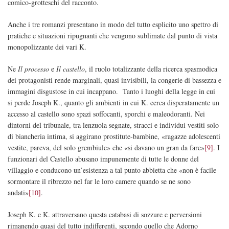
comico-grotteschi del racconto.
Anche i tre romanzi presentano in modo del tutto esplicito uno spettro di
pratiche e situazioni ripugnanti che vengono sublimate dal punto di vista
monopolizzante dei vari K.
Ne
Il processo
e
Il castello
, il ruolo totalizzante della ricerca spasmodica
dei protagonisti rende marginali, quasi invisibili, la congerie di bassezza e
immagini disgustose in cui incappano. Tanto i luoghi della legge in cui
si perde Joseph K., quanto gli ambienti in cui K. cerca disperatamente un
accesso al castello sono spazi soffocanti, sporchi e maleodoranti. Nei
dintorni del tribunale, tra lenzuola segnate, stracci e individui vestiti solo
di biancheria intima, si aggirano prostitute-bambine, «ragazze adolescenti
vestite, pareva, del solo grembiule» che «si davano un gran da fare»
[9]
. I
funzionari del Castello abusano impunemente di tutte le donne del
villaggio e conducono un’esistenza a tal punto abbietta che «non è facile
sormontare il ribrezzo nel far le loro camere quando se ne sono
andati»
[10]
.
Joseph K. e K. attraversano questa catabasi di sozzure e perversioni
rimanendo quasi del tutto indifferenti, secondo quello che Adorno