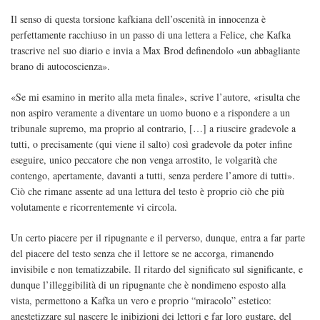
Il senso di questa torsione kafkiana dell’oscenità in innocenza è
perfettamente racchiuso in un passo di una lettera a Felice, che Kafka
trascrive nel suo diario e invia a Max Brod definendolo «un abbagliante
brano di autocoscienza».
«Se mi esamino in merito alla meta finale», scrive l’autore, «risulta che
non aspiro veramente a diventare un uomo buono e a rispondere a un
tribunale supremo, ma proprio al contrario, […] a riuscire gradevole a
tutti, o precisamente (qui viene il salto) così gradevole da poter infine
eseguire, unico peccatore che non venga arrostito, le volgarità che
contengo, apertamente, davanti a tutti, senza perdere l’amore di tutti».
Ciò che rimane assente ad una lettura del testo è proprio ciò che più
volutamente e ricorrentemente vi circola.
Un certo piacere per il ripugnante e il perverso, dunque, entra a far parte
del piacere del testo senza che il lettore se ne accorga, rimanendo
invisibile e non tematizzabile. Il ritardo del significato sul significante, e
dunque l’illeggibilità di un ripugnante che è nondimeno esposto alla
vista, permettono a Kafka un vero e proprio “miracolo” estetico:
anestetizzare sul nascere le inibizioni dei lettori e far loro gustare, del