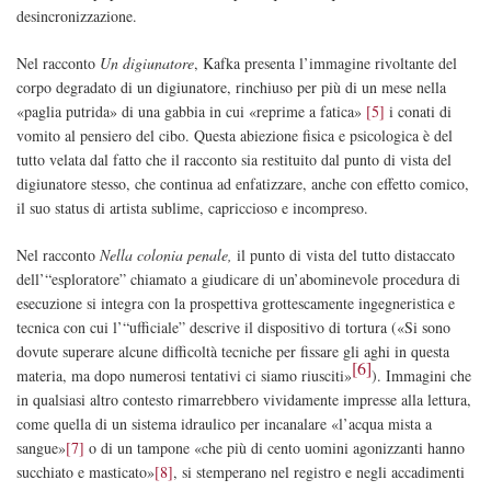
desincronizzazione.
Nel racconto
Un digiunatore
, Kafka presenta l’immagine rivoltante del
corpo degradato di un digiunatore, rinchiuso per più di un mese nella
«paglia putrida» di una gabbia in cui «reprime a fatica»
[5]
i conati di
vomito al pensiero del cibo. Questa abiezione fisica e psicologica è del
tutto velata dal fatto che il racconto sia restituito dal punto di vista del
digiunatore stesso, che continua ad enfatizzare, anche con effetto comico,
il suo status di artista sublime, capriccioso e incompreso.
Nel racconto
Nella colonia penale,
il punto di vista del tutto distaccato
dell’“esploratore” chiamato a giudicare di un’abominevole procedura di
esecuzione si integra con la prospettiva grottescamente ingegneristica e
tecnica con cui l’“ufficiale” descrive il dispositivo di tortura («Si sono
dovute superare alcune difficoltà tecniche per fissare gli aghi in questa
[6]
materia, ma dopo numerosi tentativi ci siamo riusciti»
). Immagini che
in qualsiasi altro contesto rimarrebbero vividamente impresse alla lettura,
come quella di un sistema idraulico per incanalare «l’acqua mista a
sangue»
[7]
o di un tampone «che più di cento uomini agonizzanti hanno
succhiato e masticato»
[8]
, si stemperano nel registro e negli accadimenti