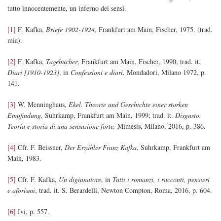
tutto innocentemente, un inferno dei sensi.
[1]
F. Kafka,
Briefe 1902-1924
, Frankfurt am Main, Fischer, 1975. (trad.
mia).
[2]
F. Kafka,
Tagebücher
, Frankfurt am Main, Fischer, 1990; trad. it.
Diari [1910-1923]
, in
Confessioni e diari
, Mondadori, Milano 1972, p.
141.
[3]
W. Menninghaus,
Ekel.
Theorie und Geschichte einer starken
Empfindung,
Suhrkamp, Frankfurt am Main, 1999; trad. it.
Disgusto.
Teoria e storia di una sensazione forte,
Mimesis, Milano, 2016, p. 386.
[4]
Cfr. F. Beissner,
Der Erzähler Franz Kafka
, Suhrkamp, Frankfurt am
Main, 1983.
[5]
Cfr. F. Kafka,
Un digiunatore
, in
Tutti i romanzi, i racconti, pensieri
e aforismi
, trad. it. S. Berardelli, Newton Compton, Roma, 2016, p. 604.
[6]
Ivi, p. 557.