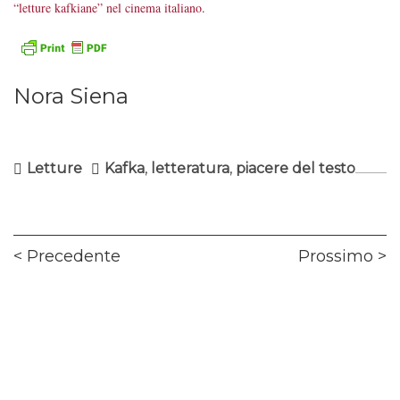
“letture kafkiane” nel cinema italiano
.
Nora Siena
Letture
Kafka
,
letteratura
,
piacere del testo
Navigazione
Previous
Ne
Precedente
Prossimo
articoli
post:
pos