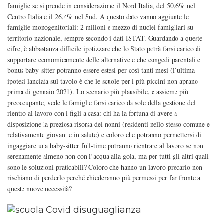
famiglie se si prende in considerazione il Nord Italia, del 50,6% nel
Centro Italia e il 26,4% nel Sud. A questo dato vanno aggiunte le
famiglie monogenitoriali: 2 milioni e mezzo di nuclei famigliari su
territorio nazionale, sempre secondo i dati ISTAT. Guardando a queste
cifre, è abbastanza difficile ipotizzare che lo Stato potrà farsi carico di
supportare economicamente delle alternative e che congedi parentali e
bonus baby-sitter potranno essere estesi per così tanti mesi (l’ultima
ipotesi lanciata sul tavolo è che le scuole per i più piccini non aprano
prima di gennaio 2021). Lo scenario più plausibile, e assieme più
preoccupante, vede le famiglie farsi carico da sole della gestione del
rientro al lavoro con i figli a casa: chi ha la fortuna di avere a
disposizione la preziosa risorsa dei nonni (residenti nello stesso comune e
relativamente giovani e in salute) e coloro che potranno permettersi di
ingaggiare una baby-sitter full-time potranno rientrare al lavoro se non
serenamente almeno non con l’acqua alla gola, ma per tutti gli altri quali
sono le soluzioni praticabili? Coloro che hanno un lavoro precario non
rischiano di perderlo perché chiederanno più permessi per far fronte a
queste nuove necessità?