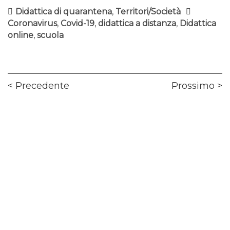
Didattica di quarantena
,
Territori/Società
Coronavirus
,
Covid-19
,
didattica a distanza
,
Didattica
online
,
scuola
Navigazione
Previous
Ne
Precedente
Prossimo
articoli
post:
pos