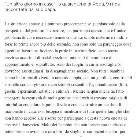
“Un altro giorno in casa”, la quarantena di Petra, 9 mesi,
raccontata dal suo papà.
La situazione appare già piuttosto preoccupante se guardata solo dalla
prospettiva del genitore lavoratore, ma purtroppo questo non è l’unico
problema di cui è necessario tenere conto. Le scuole materne e i nidi, e
forse le prime ancor più delle seconde, non sono solo un parcheggio dove
i genitori lavoratori lasciano la prole in orario ufficio, sono anche
preziose occasioni di socializzazione, momenti di scambio e di
apprendimento e, soprattutto, sono dei luoghi in cui si assottiglia (o
dovrebbe assottigliarsi) la diseguaglianza sociale. Non tutti i bambini
hanno la fortuna di vivere in una casa ampia, con un giardino, con fratelli
e sorelle con cui giocare e con stimoli costanti all’apprendimento (libri,
giochi, esperimenti artistici e culinari). Mentre la quarantena ha fatto
emergere la creatività di molti genitori e sul web si trovano migliaia di
tutorial su come fare la pasta di sale o come costruire un teatrino di
marionette in casa, non bisogna dimenticarsi di tutte quelle famiglie che
non hanno accesso alle risorse per partecipare a questa nuova ondata di
creatività domestica. Molti dei bambini che non torneranno in classe a
settembre non avranno a casa libri da sfogliare, cartoncini e colori per