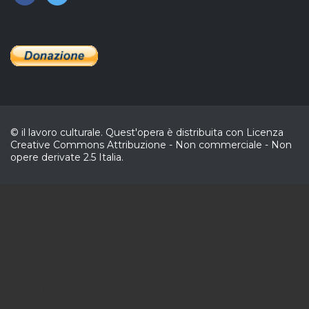
© il lavoro culturale. Quest'opera è distribuita con Licenza
Creative Commons Attribuzione - Non commerciale - Non
opere derivate 2.5 Italia.
CL
In collaborazione
Sostienici
Eventi