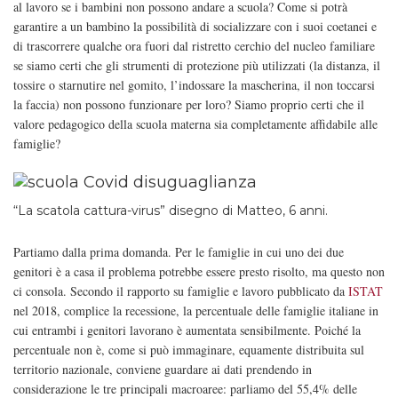
al lavoro se i bambini non possono andare a scuola? Come si potrà
garantire a un bambino la possibilità di socializzare con i suoi coetanei e
di trascorrere qualche ora fuori dal ristretto cerchio del nucleo familiare
se siamo certi che gli strumenti di protezione più utilizzati (la distanza, il
tossire o starnutire nel gomito, l’indossare la mascherina, il non toccarsi
la faccia) non possono funzionare per loro? Siamo proprio certi che il
valore pedagogico della scuola materna sia completamente affidabile alle
famiglie?
“La scatola cattura-virus” disegno di Matteo, 6 anni.
Partiamo dalla prima domanda. Per le famiglie in cui uno dei due
genitori è a casa il problema potrebbe essere presto risolto, ma questo non
ci consola. Secondo il rapporto su famiglie e lavoro pubblicato da
ISTAT
nel 2018, complice la recessione, la percentuale delle famiglie italiane in
cui entrambi i genitori lavorano è aumentata sensibilmente. Poiché la
percentuale non è, come si può immaginare, equamente distribuita sul
territorio nazionale, conviene guardare ai dati prendendo in
considerazione le tre principali macroaree: parliamo del 55,4% delle