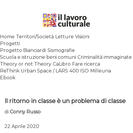
Skip
to
content
SPALANCARE LE FINESTRE DEI
Home
Territori/Società
Letture
Visioni
SAPERI, AFFACCIARSI SUL
Progetti
CONTEMPORANEO
Progetto Bianciardi
Sismografie
Scuola e istruzione beni comuni
Criminalità immaginate
Theory or not Theory
CaLibro
Fare ricerca
ReThink Urban Space / LARS
400 ISO
Milleuna
Ebook
Il ritorno in classe è un problema di classe
di
Conny Russo
22 Aprile 2020