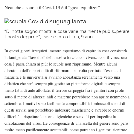
Neanche a scuola il Covid-19 è il “great equalizer”
“Di notte sogno mostri e cose varie ma niente può superare
il nostro legame”, frase e foto di Tea, 9 anni
In questi giorni irrequieti, mentre aspettiamo di capire in cosa consisterà
la famigerata “fase due” della nostra forzata convivenza con il virus, una
cosa è parsa chiara ai più: le scuole non riapriranno. Mentre alcuni
discutono dell’opportunità di riformare una volta per tutte l’esame di
maturità e le università si avviano abbastanza serenamente verso una
didattica che sarà sempre più gestita su piattaforme digitali e sempre
meno fatta di aule affollate, il terrore serpeggia fra i genitori con prole
sotto il metro di altezza: nidi e materne potrebbero non aprire nemmeno a
settembre. I motivi sono facilmente comprensibili: i minuscoli utenti di
questi servizi non potrebbero indossare mascherine e avrebbero enormi
difficoltà a rispettare le norme igieniche essenziali per impedire la
circolazione del virus. Le conseguenze di una scelta del genere sono però
molto meno pacificamente accettabili: come potranno i genitori rientrare