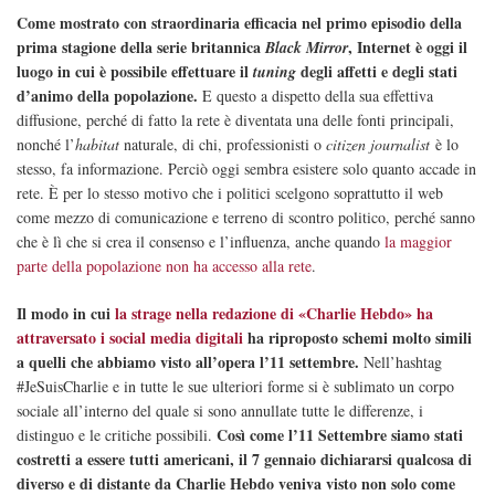
Come mostrato con straordinaria efficacia nel primo episodio della
prima stagione della serie britannica
, Internet è oggi il
Black Mirror
luogo in cui è possibile effettuare il
degli affetti e degli stati
tuning
d’animo della popolazione.
E questo a dispetto della sua effettiva
diffusione, perché di fatto la rete è diventata una delle fonti principali,
nonché l’
habitat
naturale, di chi, professionisti o
citizen journalist
è lo
stesso, fa informazione. Perciò oggi sembra esistere solo quanto accade in
rete. È per lo stesso motivo che i politici scelgono soprattutto il web
come mezzo di comunicazione e terreno di scontro politico, perché sanno
che è lì che si crea il consenso e l’influenza, anche quando
la maggior
parte della popolazione non ha accesso alla rete
.
Il modo in cui
la strage nella redazione di «Charlie Hebdo» ha
attraversato i social media digitali
ha riproposto schemi molto simili
a quelli che abbiamo visto all’opera l’11 settembre.
Nell’hashtag
#JeSuisCharlie e in tutte le sue ulteriori forme si è sublimato un corpo
sociale all’interno del quale si sono annullate tutte le differenze, i
Così come l’11 Settembre siamo stati
distinguo e le critiche possibili.
costretti a essere tutti americani, il 7 gennaio dichiararsi qualcosa di
diverso e di distante da Charlie Hebdo veniva visto non solo come