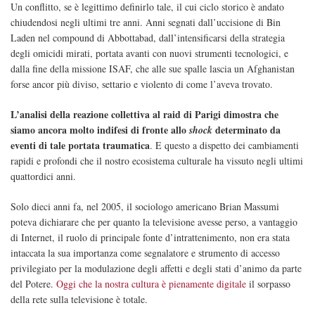
Un conflitto, se è legittimo definirlo tale, il cui ciclo storico è andato
chiudendosi negli ultimi tre anni. Anni segnati dall’uccisione di Bin
Laden nel compound di Abbottabad, dall’intensificarsi della strategia
degli omicidi mirati, portata avanti con nuovi strumenti tecnologici, e
dalla fine della missione ISAF, che alle sue spalle lascia un Afghanistan
forse ancor più diviso, settario e violento di come l’aveva trovato.
L’analisi della reazione collettiva al raid di Parigi dimostra che
siamo ancora molto indifesi di fronte allo
determinato da
shock
eventi di tale portata traumatica
. E questo a dispetto dei cambiamenti
rapidi e profondi che il nostro ecosistema culturale ha vissuto negli ultimi
quattordici anni.
Solo dieci anni fa, nel 2005, il sociologo americano Brian Massumi
poteva dichiarare che per quanto la televisione avesse perso, a vantaggio
di Internet, il ruolo di principale fonte d’intrattenimento, non era stata
intaccata la sua importanza come segnalatore e strumento di accesso
privilegiato per la modulazione degli affetti e degli stati d’animo da parte
del Potere.
Oggi che la nostra cultura è pienamente digitale
il sorpasso
della rete sulla televisione è totale.