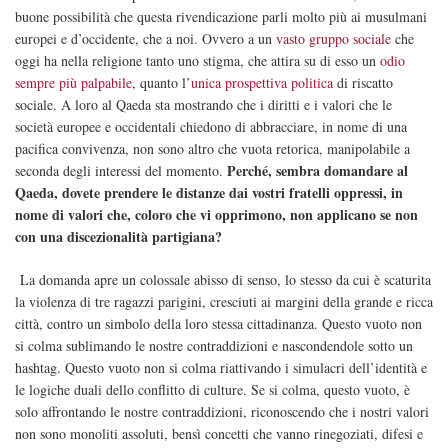
buone possibilità che questa rivendicazione parli molto più ai musulmani
europei e d’occidente, che a noi. Ovvero a un
vasto gruppo sociale
che
oggi ha nella religione tanto uno stigma, che attira su di esso un
odio
sempre più palpabile
, quanto l’
unica prospettiva politica
di riscatto
sociale. A loro al Qaeda sta mostrando che i diritti e i valori che le
società europee e occidentali chiedono di abbracciare, in nome di una
pacifica convivenza, non sono altro che vuota retorica, manipolabile a
Perché, sembra domandare al
seconda degli interessi del momento.
Qaeda, dovete prendere le distanze dai vostri fratelli oppressi, in
nome di valori che, coloro che vi opprimono, non applicano se non
con una discezionalità partigiana?
La domanda apre un colossale abisso di senso, lo stesso da cui è scaturita
la violenza di tre ragazzi parigini, cresciuti ai margini della grande e ricca
città, contro un simbolo della loro stessa cittadinanza. Questo vuoto non
si colma sublimando le nostre contraddizioni e nascondendole sotto un
hashtag. Questo vuoto non si colma riattivando i simulacri dell’identità e
le logiche duali dello conflitto di culture. Se si colma, questo vuoto, è
solo affrontando le nostre contraddizioni, riconoscendo che i nostri valori
non sono monoliti assoluti, bensì concetti che vanno rinegoziati, difesi e