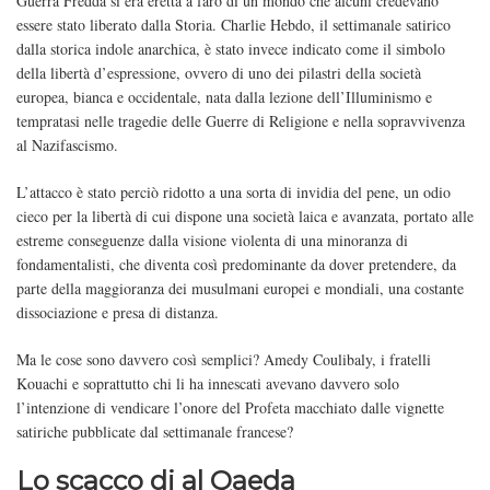
Guerra Fredda si era eretta a faro di un mondo che alcuni credevano
essere stato liberato dalla Storia. Charlie Hebdo, il settimanale satirico
dalla storica indole anarchica, è stato invece indicato come il simbolo
della libertà d’espressione, ovvero di uno dei pilastri della società
europea, bianca e occidentale, nata dalla lezione dell’Illuminismo e
tempratasi nelle tragedie delle Guerre di Religione e nella sopravvivenza
al Nazifascismo.
L’attacco è stato perciò ridotto a una sorta di invidia del pene, un odio
cieco per la libertà di cui dispone una società laica e avanzata, portato alle
estreme conseguenze dalla visione violenta di una minoranza di
fondamentalisti, che diventa così predominante da dover pretendere, da
parte della maggioranza dei musulmani europei e mondiali, una costante
dissociazione e presa di distanza.
Ma le cose sono davvero così semplici? Amedy Coulibaly, i fratelli
Kouachi e soprattutto chi li ha innescati avevano davvero solo
l’intenzione di vendicare l’onore del Profeta macchiato dalle vignette
satiriche pubblicate dal settimanale francese?
Lo scacco di al Qaeda