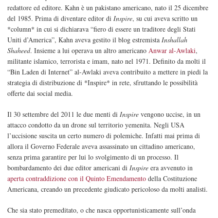
redattore ed editore. Kahn è un pakistano americano, nato il 25 dicembre
del 1985. Prima di diventare editor di
Inspire
, su cui aveva scritto un
*column* in cui si dichiarava “fiero di essere un traditore degli Stati
Uniti d’America”, Kahn aveva gestito il blog estremista
Inshallah
Shaheed
. Insieme a lui operava un altro americano
Anwar al-Awlaki
,
militante islamico, terrorista e imam, nato nel 1971. Definito da molti il
“Bin Laden di Internet” al-Awlaki aveva contribuito a mettere in piedi la
strategia di distribuzione di *Inspire* in rete, sfruttando le possibilità
offerte dai social media.
Il 30 settembre del 2011 le due menti di
Inspire
vengono uccise, in un
attacco condotto da un drone sul territorio yemenita. Negli USA
l’uccisione suscita un certo numero di polemiche. Infatti mai prima di
allora il Governo Federale aveva assassinato un cittadino americano,
senza prima garantire per lui lo svolgimento di un processo. Il
bombardamento dei due editor americani di
Inspire
era avvenuto in
aperta contraddizione con il Quinto Emendamento
della Costituzione
Americana, creando un precedente giudicato pericoloso da molti analisti.
Che sia stato premeditato, o che nasca opportunisticamente sull’onda