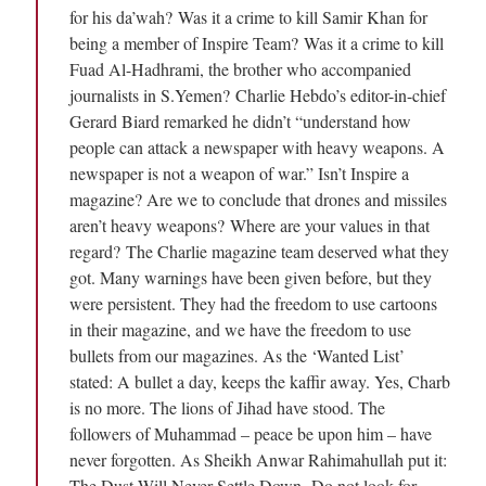
for his da’wah? Was it a crime to kill Samir Khan for
being a member of Inspire Team? Was it a crime to kill
Fuad Al-Hadhrami, the brother who accompanied
journalists in S.Yemen? Charlie Hebdo’s editor-in-chief
Gerard Biard remarked he didn’t “understand how
people can attack a newspaper with heavy weapons. A
newspaper is not a weapon of war.” Isn’t Inspire a
magazine? Are we to conclude that drones and missiles
aren’t heavy weapons? Where are your values in that
regard? The Charlie magazine team deserved what they
got. Many warnings have been given before, but they
were persistent. They had the freedom to use cartoons
in their magazine, and we have the freedom to use
bullets from our magazines. As the ‘Wanted List’
stated: A bullet a day, keeps the kaffir away. Yes, Charb
is no more. The lions of Jihad have stood. The
followers of Muhammad – peace be upon him – have
never forgotten. As Sheikh Anwar Rahimahullah put it:
The Dust Will Never Settle Down. Do not look for