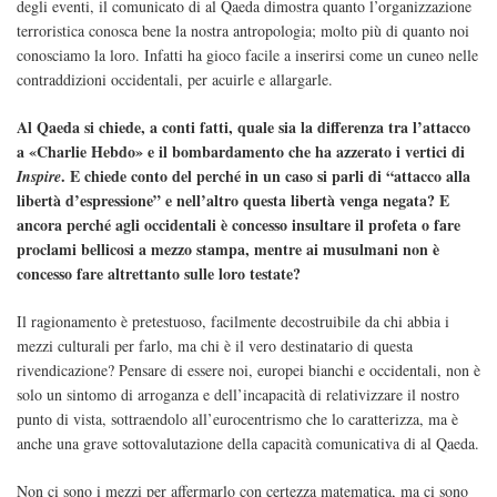
degli eventi, il comunicato di al Qaeda dimostra quanto l’organizzazione
terroristica conosca bene la nostra antropologia; molto più di quanto noi
conosciamo la loro. Infatti ha gioco facile a inserirsi come un cuneo nelle
contraddizioni occidentali, per acuirle e allargarle.
Al Qaeda si chiede, a conti fatti, quale sia la differenza tra l’attacco
a «Charlie Hebdo» e il bombardamento che ha azzerato i vertici di
. E chiede conto del perché in un caso si parli di “attacco alla
Inspire
libertà d’espressione” e nell’altro questa libertà venga negata? E
ancora perché agli occidentali è concesso insultare il profeta o fare
proclami bellicosi a mezzo stampa, mentre ai musulmani non è
concesso fare altrettanto sulle loro testate?
Il ragionamento è pretestuoso, facilmente decostruibile da chi abbia i
mezzi culturali per farlo, ma chi è il vero destinatario di questa
rivendicazione? Pensare di essere noi, europei bianchi e occidentali, non è
solo un sintomo di arroganza e dell’incapacità di relativizzare il nostro
punto di vista, sottraendolo all’eurocentrismo che lo caratterizza, ma è
anche una grave sottovalutazione della capacità comunicativa di al Qaeda.
Non ci sono i mezzi per affermarlo con certezza matematica, ma ci sono