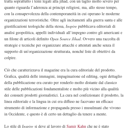
tratta soprattutto i temi legati alla jihad, con un taglio molto severo per
quanto riguarda l’aderenza ai principi religiosi, ma, allo stesso tempo,
con la consapevolezza della contemporaneità in cui operano le moderne
organizzazioni terroristiche. Oltre agli incitamenti alla guerra santa e alle
giustificazioni teologiche della stessa,
Inspire
pubblicava editoriali di
analisi geopolitica, appelli individuali all’impegno contro gli americani e
un filone di articoli definito
Open Source Jihad
. Ovvero una raccolta di
strategie e tecniche per organizzare attacchi e attentati anche senza il
supporto di un’organizzazione strutturata, nonché liste di obiettivi da
colpire.
Ciò che caratterizzava il magazine era la cura editoriale del prodotto.
Grafica, qualità delle immagini, impaginazione ed editing, ogni dettaglio
della pubblicazione era curato per renderlo molto distante dal classico
stile delle pubblicazioni fondamentaliste e molto più vicino alla qualità
dei consueti prodotti giornalistici. La cura nel confezionare il prodotto, la
linea editoriale e la lingua in cui era diffuso ne facevano un efficace
strumento di informazione e propaganda presso i musulmani che vivono
in Occidente, e questo è di certo un dettaglio da tenere a mente.
Lo stile di
Inspire
si deve al lavoro di
Samir Kahn
che ne è stato