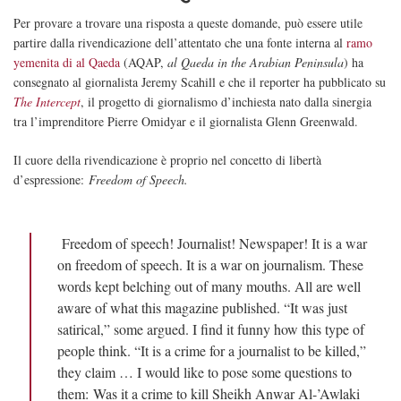
Per provare a trovare una risposta a queste domande, può essere utile
partire dalla rivendicazione dell’attentato che una fonte interna al
ramo
yemenita di al Qaeda
(AQAP,
al Qaeda in the Arabian Peninsula
) ha
consegnato al giornalista Jeremy Scahill e che il reporter ha pubblicato su
The Intercept
, il progetto di giornalismo d’inchiesta nato dalla sinergia
tra l’imprenditore Pierre Omidyar e il giornalista Glenn Greenwald.
Il cuore della rivendicazione è proprio nel concetto di libertà
d’espressione:
Freedom of Speech.
Freedom of speech! Journalist! Newspaper! It is a war
on freedom of speech. It is a war on journalism. These
words kept belching out of many mouths. All are well
aware of what this magazine published. “It was just
satirical,” some argued. I find it funny how this type of
people think. “It is a crime for a journalist to be killed,”
they claim … I would like to pose some questions to
them: Was it a crime to kill Sheikh Anwar Al-’Awlaki