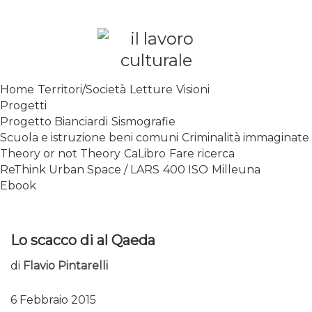
Skip
to
content
SPALANCARE LE FINESTRE DEI
Home
Territori/Società
Letture
Visioni
SAPERI, AFFACCIARSI SUL
Progetti
CONTEMPORANEO
Progetto Bianciardi
Sismografie
Scuola e istruzione beni comuni
Criminalità immaginate
Theory or not Theory
CaLibro
Fare ricerca
ReThink Urban Space / LARS
400 ISO
Milleuna
Ebook
Lo scacco di al Qaeda
di
Flavio Pintarelli
6 Febbraio 2015