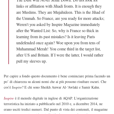
links or affiliation with Jihadi fronts. It is enough they
are Muslims. They are Mujahideen. This is the Jihad of
the Ummah. So France, are you ready for more attacks;
Weren’t you asked by Inspire Magazine immediately
after the Wanted List: So, why is France so thick in
learning from its past mistakes? Is it leaving Paris
undefended once again? Woe upon you from tens of
Muhammad Merah! You come third in the target list,
after US and Britain. If I were the latter, I would rather
pull my sleeves up.
Per capire a fondo questo documento è bene cominciare prima facendo un
po’ di chiarezza su alcuni nomi che ai più possono risultare oscuri. Che
cos’è
Inspire
? E chi sono Sheikh Anwar Al-‘Awlaki e Samir Kahn.
Inspire
è il mensile digitale in inglese di AQAP. L’organizzazione
terroristica ha iniziato a pubblicarlo nel 2010 e, a dicembre 2014, ne
erano usciti tredici numeri. Dal punto di vista dei contenuti, il magazine