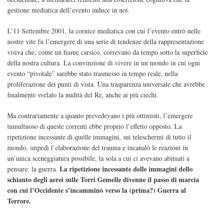
gestione mediatica dell’evento induce in noi.
L’11 Settembre 2001, la cornice mediatica con cui l’evento entrò nelle
nostre vite fu l’emergere di una serie di tendenze della rappresentazione
visiva che, come un fiume carsico, correvano da tempo sotto la superficie
della nostra cultura. La convinzione di vivere in un mondo in cui ogni
evento “pivotale” sarebbe stato trasmesso in tempo reale, nella
proliferazione dei punti di vista. Una trasparenza universale che avrebbe
finalmente svelato la nudità del Re, anche ai più ciechi.
Ma contrariamente a quanto prevedevano i più ottimisti, l’emergere
tumultuoso di queste correnti ebbe proprio l’effetto opposto. La
ripetizione incessante di quelle immagini, sui teleschermi di tutto il
mondo, impedì l’elaborazione del trauma e incanalò le reazioni in
un’unica sceneggiatura possibile, la sola a cui ci avevano abituati a
La ripetizione incessante delle immagini dello
pensare: la guerra.
schianto degli aerei sulle Torri Gemelle divenne il passo di marcia
con cui l’Occidente s’incamminò verso la (prima?) Guerra al
Terrore.