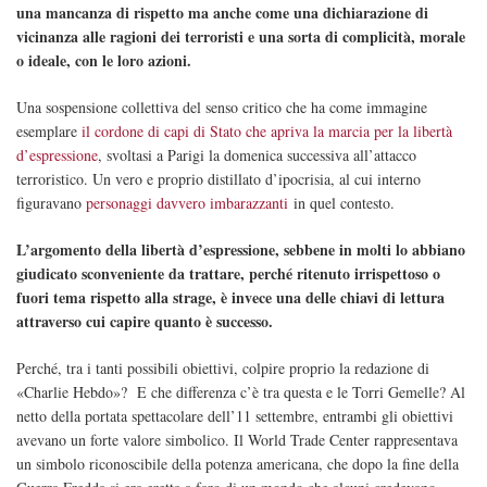
una mancanza di rispetto ma anche come una dichiarazione di
vicinanza alle ragioni dei terroristi e una sorta di complicità, morale
o ideale, con le loro azioni.
Una sospensione collettiva del senso critico che ha come immagine
esemplare
il cordone di capi di Stato che apriva la marcia per la libertà
d’espressione
, svoltasi a Parigi la domenica successiva all’attacco
terroristico. Un vero e proprio distillato d’ipocrisia, al cui interno
figuravano
personaggi davvero imbarazzanti
in quel contesto.
L’argomento della libertà d’espressione, sebbene in molti lo abbiano
giudicato sconveniente da trattare, perché ritenuto irrispettoso o
fuori tema rispetto alla strage, è invece una delle chiavi di lettura
attraverso cui capire quanto è successo.
Perché, tra i tanti possibili obiettivi, colpire proprio la redazione di
«Charlie Hebdo»? E che differenza c’è tra questa e le Torri Gemelle? Al
netto della portata spettacolare dell’11 settembre, entrambi gli obiettivi
avevano un forte valore simbolico. Il World Trade Center rappresentava
un simbolo riconoscibile della potenza americana, che dopo la fine della