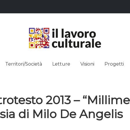
L LAVO
STRE DEI SAPERI, AFFACCIARSI 
Territori/Società
Letture
Visioni
Progetti
ULTUR
rotesto 2013 – “Millimet
sia di Milo De Angelis