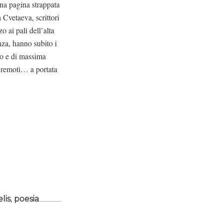
una pagina strappata
 Cvetaeva, scrittori
 ai pali dell’alta
nza, hanno subito i
nto e di massima
e remoti… a portata
lis
,
poesia