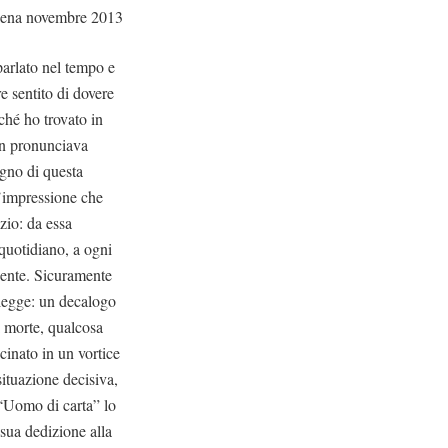
iena novembre 2013
parlato nel tempo e
e sentito di dovere
ché ho trovato in
on pronunciava
ogno di questa
l’impressione che
izio: da essa
 quotidiano, a ogni
edente. Sicuramente
a legge: un decalogo
di morte, qualcosa
scinato in un vortice
situazione decisiva,
 “Uomo di carta” lo
sua dedizione alla