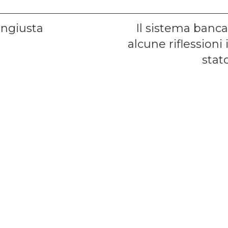
ione
Next
 ingiusta
Il sistema bancar
post:
alcune riflessioni 
stato