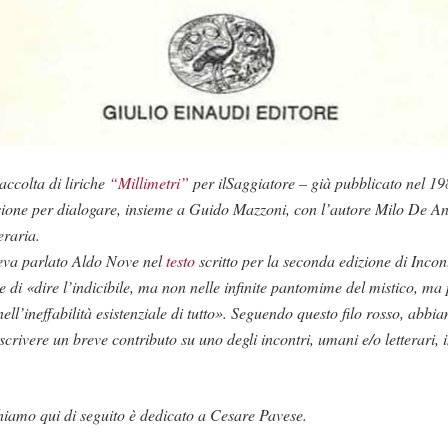
accolta di liriche
“Millimetri”
per ilSaggiatore – già pubblicato nel 1
sione per dialogare, insieme a Guido Mazzoni, con l’autore Milo De Ange
eraria.
eva parlato Aldo Nove nel
testo
scritto per la seconda edizione di Incon
 di «dire l’indicibile, ma non nelle infinite pantomime del mistico, ma
nell’ineffabilità esistenziale di tutto». Seguendo questo filo rosso, abb
scrivere un breve contributo su uno degli incontri, umani e/o letterari, 
chiamo qui di seguito è dedicato a Cesare Pavese.