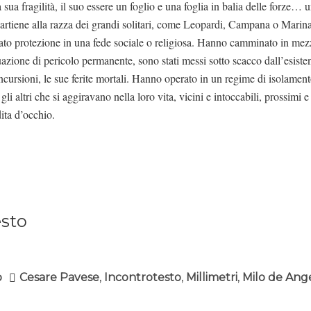
sua fragilità, il suo essere un foglio e una foglia in balia delle forze… 
artiene alla razza dei grandi solitari, come Leopardi, Campana o Marina
to protezione in una fede sociale o religiosa. Hanno camminato in mezzo
uazione di pericolo permanente, sono stati messi sotto scacco dall’esiste
 incursioni, le sue ferite mortali. Hanno operato in un regime di isolame
i altri che si aggiravano nella loro vita, vicini e intoccabili, prossimi 
ita d’occhio.
esto
o
Cesare Pavese
,
Incontrotesto
,
Millimetri
,
Milo de Ange