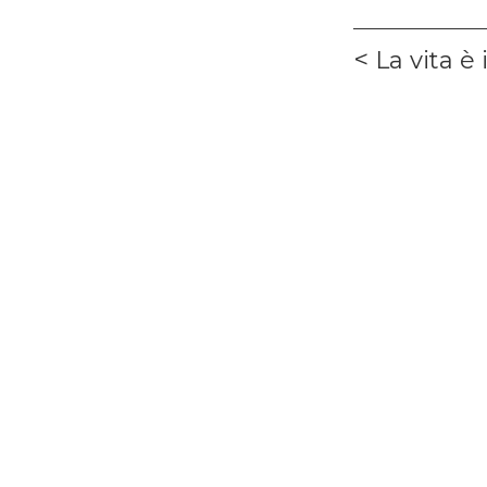
Navigaz
Previous
La vita è
articoli
post: