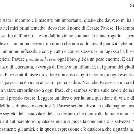
S
è stato l’incontro e il maestro più importante, quello che davvero mi ha 
nei miei primi tentativi, devo fare il nome di Cesare Pavese. Ho sempr
se, fin dall’inizio… e fin dall’inizio ho cominciato a interrogarlo… per
endevo… un uomo severo, un uomo che non addolciva il giudizio, che n
, un uomo inflessibile con gli altri e con se stesso. E un ragazzo ha bis
serietà. Pavese
prende sul serio
ogni libro, gli dà un peso enorme. E dà 
vita o di letteratura, avvenga di fronte a un tribunale, nel giorno del giud
era. Pavese attribuisce un valore immenso a ogni incontro, a ogni evento
ietà pavesiana è vicina al sacro, per così dire. Non che Pavese sia un cr
n valore straordinario a ogni frase, che sembra scritta sulle tavole dell
to il proprio essere. Leggere un libro è per lui una questione di vita o 
dell’idea di piacere o curiosità. Pavese sembra divorato dalle pagine, tra
e segreto della sua vita e del suo destino, che ogni volta lo pone in una 
un aut-aut perentorio, qualcosa in cui si gioca la condanna o la salvezza.
amente gli amici, e in questa espressione c’è qualcosa che riguarda la 