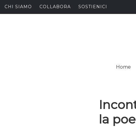
Skip
CHI SIAMO
COLLABORA
SOSTIENICI
to
content
I
SPALANCARE LE FINE
Home
C
Incont
la poe