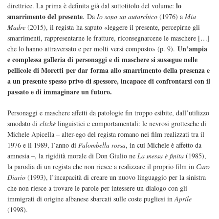
lo
direttrice. La prima è definita già dal sottotitolo del volume:
smarrimento del presente
.
Da
Io sono un autarchico
(1976) a
Mia
Madre
(2015), il regista ha saputo «leggere il presente, percepirne gli
smarrimenti, rappresentarne le fratture, riconsegnarcene le maschere […]
Un’ampia
che lo hanno attraversato e per molti versi composto» (p. 9).
e complessa galleria di personaggi e di maschere si sussegue nelle
pellicole di Moretti per dar forma allo smarrimento della presenza e
a un presente spesso privo di spessore, incapace di confrontarsi con il
passato e di immaginare un futuro.
Personaggi e maschere affetti da patologie fin troppo esibite, dall’utilizzo
smodato di
cliché
linguistici e comportamentali: le nevrosi grottesche di
Michele Apicella – alter-ego del regista romano nei film realizzati tra il
1976 e il 1989, l’anno di
Palombella rossa
, in cui Michele è affetto da
amnesia –, la rigidità morale di Don Giulio ne
La messa è finita
(1985),
la parodia di un regista che non riesce a realizzare il proprio film in
Caro
Diario
(1993), l’incapacità di creare un nuovo linguaggio per la sinistra
che non riesce a trovare le parole per intessere un dialogo con gli
immigrati di origine albanese sbarcati sulle coste pugliesi in
Aprile
(1998).