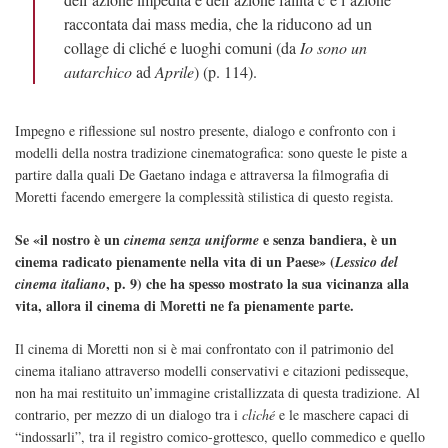
raccontata dai mass media, che la riducono ad un
collage di cliché e luoghi comuni (da
Io sono un
autarchico
ad
Aprile
) (p. 114).
Impegno e riflessione sul nostro presente, dialogo e confronto con i
modelli della nostra tradizione cinematografica: sono queste le piste a
partire dalla quali De Gaetano indaga e attraversa la filmografia di
Moretti facendo emergere la complessità stilistica di questo regista.
Se «il nostro è un
e senza bandiera, è un
cinema senza uniforme
cinema radicato pienamente nella vita di un Paese» (
Lessico del
, p. 9) che ha spesso mostrato la sua vicinanza alla
cinema italiano
vita, allora il cinema di Moretti ne fa pienamente parte.
Il cinema di Moretti non si è mai confrontato con il patrimonio del
cinema italiano attraverso modelli conservativi e citazioni pedisseque,
non ha mai restituito un’immagine cristallizzata di questa tradizione. Al
contrario, per mezzo di un dialogo tra i
cliché
e le maschere capaci di
“indossarli”, tra il registro comico-grottesco, quello commedico e quello