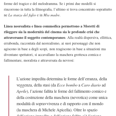
forme del tragico e del melodramma. Se i primi due modelli si
rincorrono in tutta la filmografia, l’ultimo si trova concentrato soprattutto
ne
La stanza del figlio
e in
Mia madre
.
Linea neorealista e linea commedica permettono a Moretti di
rileggere sia la modernità del cinema sia le profonde crisi che
attraversano il soggetto contemporaneo
. Alla realtà dispersiva, ellittica,
errabonda, raccontata dal neorealismo, ai suoi personaggi che non
agiscono in base a degli scopi, non reagiscono in base a situazioni ma
diventano spettatori, si accavallano la maschera grottesca comica e
fallimentare, moralista e attraversata da nevrosi:
L’azione impedita determina le forme dell’erranza, della
veggenza, della stasi (da
Ecce bombo
a
Caro diario
ad
Aprile
), l’azione fallita le forme del fallimento comico e
della costruzione della maschera (nevrotica) come unica
modalità di sopravvivenza e di rapporto con il mondo
(la maschera di Michele Apicella). Oltre lo spazio
dell’azione impedita e dell’azione fallita c’è l’azione