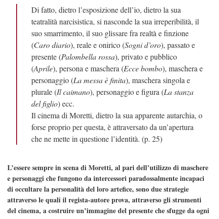
Di fatto, dietro l’esposizione dell’io, dietro la sua
teatralità narcisistica, si nasconde la sua irreperibilità, il
suo smarrimento, il suo glissare fra realtà e finzione
(
Caro diario
), reale e onirico (
Sogni d’oro
), passato e
presente (
Palombella rossa
), privato e pubblico
(
Aprile
), persona e maschera (
Ecce bombo
), maschera e
personaggio (
La messa è finita
), maschera singola e
plurale (
Il caimano
), personaggio e figura (
La stanza
del figlio
) ecc.
Il cinema di Moretti, dietro la sua apparente autarchia, o
forse proprio per questa, è attraversato da un’apertura
che ne mette in questione l’identità. (p. 25)
L’essere sempre in scena di Moretti, al pari dell’utilizzo di maschere
e personaggi che fungono da intercessori paradossalmente incapaci
di occultare la personalità del loro artefice, sono due strategie
attraverso le quali il regista-autore prova, attraverso gli strumenti
del cinema, a costruire un’immagine del presente che sfugge da ogni