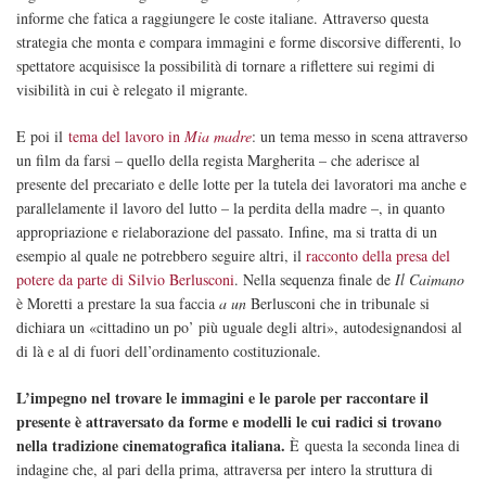
informe che fatica a raggiungere le coste italiane. Attraverso questa
strategia che monta e compara immagini e forme discorsive differenti, lo
spettatore acquisisce la possibilità di tornare a riflettere sui regimi di
visibilità in cui è relegato il migrante.
E poi il
tema del lavoro in
Mia madre
: un tema messo in scena attraverso
un film da farsi – quello della regista Margherita – che aderisce al
presente del precariato e delle lotte per la tutela dei lavoratori ma anche e
parallelamente il lavoro del lutto – la perdita della madre –, in quanto
appropriazione e rielaborazione del passato. Infine, ma si tratta di un
esempio al quale ne potrebbero seguire altri, il
racconto della presa del
potere da parte di Silvio Berlusconi
. Nella sequenza finale de
Il Caimano
è Moretti a prestare la sua faccia
a un
Berlusconi che in tribunale si
dichiara un «cittadino un po’ più uguale degli altri», autodesignandosi al
di là e al di fuori dell’ordinamento costituzionale.
L’impegno nel trovare le immagini e le parole per raccontare il
presente è attraversato da forme e modelli le cui radici si trovano
nella tradizione cinematografica italiana.
È questa la seconda linea di
indagine che, al pari della prima, attraversa per intero la struttura di