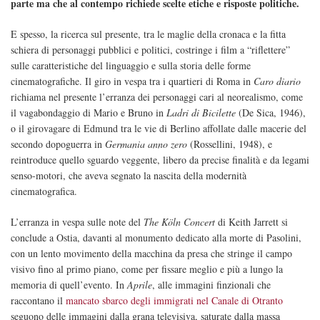
parte ma che al contempo richiede scelte etiche e risposte politiche.
E spesso, la ricerca sul presente, tra le maglie della cronaca e la fitta
schiera di personaggi pubblici e politici, costringe i film a “riflettere”
sulle caratteristiche del linguaggio e sulla storia delle forme
cinematografiche. Il giro in vespa tra i quartieri di Roma in
Caro diario
richiama nel presente l’erranza dei personaggi cari al neorealismo, come
il vagabondaggio di Mario e Bruno in
Ladri di Bicilette
(De Sica, 1946),
o il girovagare di Edmund tra le vie di Berlino affollate dalle macerie del
secondo dopoguerra in
Germania anno zero
(Rossellini, 1948), e
reintroduce quello sguardo veggente, libero da precise finalità e da legami
senso-motori, che aveva segnato la nascita della modernità
cinematografica.
L’erranza in vespa sulle note del
The Köln Concert
di Keith Jarrett si
conclude a Ostia, davanti al monumento dedicato alla morte di Pasolini,
con un lento movimento della macchina da presa che stringe il campo
visivo fino al primo piano, come per fissare meglio e più a lungo la
memoria di quell’evento. In
Aprile
, alle immagini finzionali che
raccontano il
mancato sbarco degli immigrati nel Canale di Otranto
seguono delle immagini dalla grana televisiva, saturate dalla massa