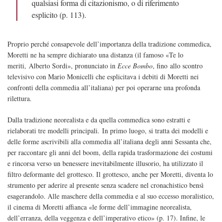
qualsiasi forma di citazionismo, o di riferimento
esplicito (p. 113).
Proprio perché consapevole dell’importanza della tradizione commedica,
Moretti ne ha sempre dichiarato una distanza (il famoso «Te lo
meriti, Alberto Sordi», pronunciato in
Ecce Bombo
, fino allo scontro
televisivo con Mario Monicelli che esplicitava i debiti di Moretti nei
confronti della commedia all’italiana) per poi operarne una profonda
rilettura.
Dalla tradizione neorealista e da quella commedica sono estratti e
rielaborati tre modelli principali. In primo luogo, si tratta dei modelli e
delle forme ascrivibili alla commedia all’italiana degli anni Sessanta che,
per raccontare gli anni del boom, della rapida trasformazione dei costumi
e rincorsa verso un benessere inevitabilmente illusorio, ha utilizzato il
filtro deformante del grottesco. Il grottesco, anche per Moretti, diventa lo
strumento per aderire al presente senza scadere nel cronachistico bensì
esagerandolo. Alle maschere della commedia e al suo eccesso moralistico,
il cinema di Moretti affianca «le forme dell’immagine neorealista,
dell’erranza, della veggenza e dell’imperativo etico» (p. 17). Infine, le