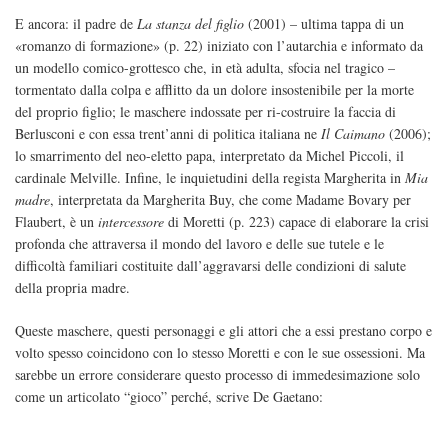
E ancora: il padre de
La stanza del figlio
(2001) – ultima tappa di un
«romanzo di formazione» (p. 22) iniziato con l’autarchia e informato da
un modello comico-grottesco che, in età adulta, sfocia nel tragico –
tormentato dalla colpa e afflitto da un dolore insostenibile per la morte
del proprio figlio; le maschere indossate per ri-costruire la faccia di
Berlusconi e con essa trent’anni di politica italiana ne
Il Caimano
(2006);
lo smarrimento del neo-eletto papa, interpretato da Michel Piccoli, il
cardinale Melville. Infine, le inquietudini della regista Margherita in
Mia
madre
, interpretata da Margherita Buy, che come Madame Bovary per
Flaubert, è un
intercessore
di Moretti (p. 223) capace di elaborare la crisi
profonda che attraversa il mondo del lavoro e delle sue tutele e le
difficoltà familiari costituite dall’aggravarsi delle condizioni di salute
della propria madre.
Queste maschere, questi personaggi e gli attori che a essi prestano corpo e
volto spesso coincidono con lo stesso Moretti e con le sue ossessioni. Ma
sarebbe un errore considerare questo processo di immedesimazione solo
come un articolato “gioco” perché, scrive De Gaetano: