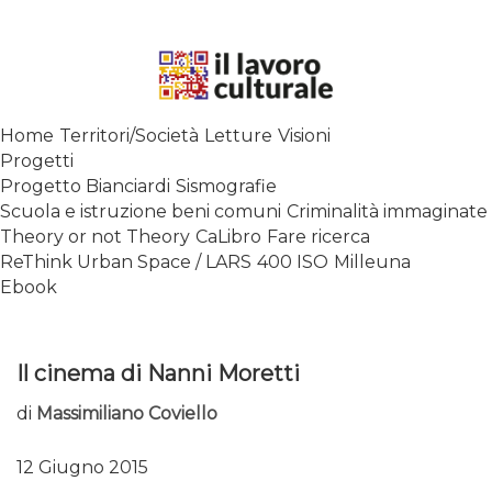
Skip
to
content
SPALANCARE LE FINESTRE DEI
Home
Territori/Società
Letture
Visioni
SAPERI, AFFACCIARSI SUL
Progetti
CONTEMPORANEO
Progetto Bianciardi
Sismografie
Scuola e istruzione beni comuni
Criminalità immaginate
Theory or not Theory
CaLibro
Fare ricerca
ReThink Urban Space / LARS
400 ISO
Milleuna
Ebook
Il cinema di Nanni Moretti
di
Massimiliano Coviello
12 Giugno 2015