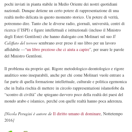
pochi inviati in pianta stabile in Medio Oriente dei nostri quotidiani
nazionali. Dunque detiene un certo potere di rappresentazione di una
realtà molto delicata in questo momento storico. Un potere di verità,
potremmo dire. Tanto che le diverse radio, giornali, università, centri di
ricerca (l’ISPI) e figure intellettuali e istituzionali (incluso il Ministro
degli Esteri Gentiloni) che hanno dialogato con Molinari sul suo
Il
Califfato del terrore
sembrano aver preso il suo libro per un lavoro
affidabile —“
un libro prezioso che ci aiuta a capire
”, per usare le parole
del Ministro Gentiloni.
Il problema sta proprio qui. Rigore metodologico-deontologico e rigore
analitico sono inseparabili, anche per chi come Molinari vuole entrare a
far parte di quella formazione intellettuale, culturale e politica egemonica
che in Italia rischia di mettere in circolo rappresentazioni islamofobe da
“scontro di civiltà” che spiegano davvero poco della realtà dei paesi del
mondo arabo e islamico, perché con quelle realtà hanno poca aderenza.
[Nicola Perugini è autore de
Il diritto umano di dominare
, Nottetempo
2016
]