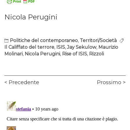
Nicola Perugini
Politiche del contemporaneo
,
Territori/Società
Il Califfato del terrore
,
ISIS
,
Jay Sekulow
,
Maurizio
Molinari
,
Nicola Perugini
,
Rise of ISIS
,
Rizzoli
Navigazione
Previous
Ne
Precedente
Prossimo
articoli
post:
pos