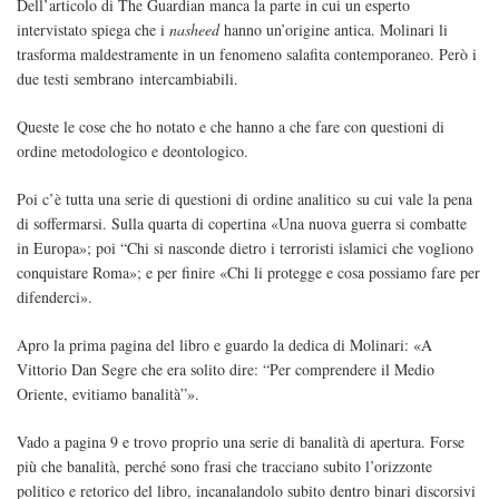
Dell’articolo di The Guardian manca la parte in cui un esperto
intervistato spiega che i
nasheed
hanno un’origine antica. Molinari li
trasforma maldestramente in un fenomeno salafita contemporaneo. Però i
due testi sembrano intercambiabili.
Queste le cose che ho notato e che hanno a che fare con questioni di
ordine metodologico e deontologico.
Poi c’è tutta una serie di questioni di ordine analitico su cui vale la pena
di soffermarsi. Sulla quarta di copertina «Una nuova guerra si combatte
in Europa»; poi “Chi si nasconde dietro i terroristi islamici che vogliono
conquistare Roma»; e per finire «Chi li protegge e cosa possiamo fare per
difenderci».
Apro la prima pagina del libro e guardo la dedica di Molinari: «A
Vittorio Dan Segre che era solito dire: “Per comprendere il Medio
Oriente, evitiamo banalità”».
Vado a pagina 9 e trovo proprio una serie di banalità di apertura. Forse
più che banalità, perché sono frasi che tracciano subito l’orizzonte
politico e retorico del libro, incanalandolo subito dentro binari discorsivi