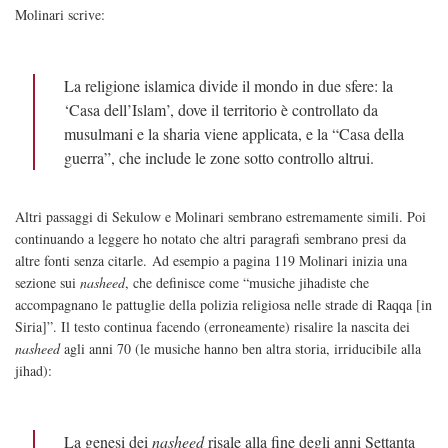
Molinari scrive:
La religione islamica divide il mondo in due sfere: la
‘Casa dell’Islam’, dove il territorio è controllato da
musulmani e la sharia viene applicata, e la “Casa della
guerra”, che include le zone sotto controllo altrui.
Altri passaggi di Sekulow e Molinari sembrano estremamente simili. Poi
continuando a leggere ho notato che altri paragrafi sembrano presi da
altre fonti senza citarle. Ad esempio a pagina 119 Molinari inizia una
sezione sui
nasheed
, che definisce come “musiche jihadiste che
accompagnano le pattuglie della polizia religiosa nelle strade di Raqqa [in
Siria]”. Il testo continua facendo (erroneamente) risalire la nascita dei
nasheed
agli anni 70 (le musiche hanno ben altra storia, irriducibile alla
jihad):
La genesi dei
nasheed
risale alla fine degli anni Settanta