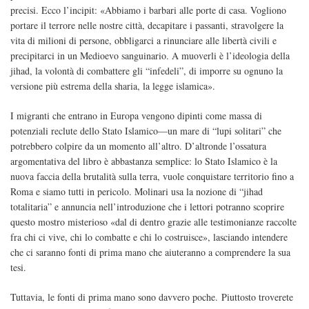
precisi. Ecco l’incipit: «Abbiamo i barbari alle porte di casa. Vogliono
portare il terrore nelle nostre città, decapitare i passanti, stravolgere la
vita di milioni di persone, obbligarci a rinunciare alle libertà civili e
precipitarci in un Medioevo sanguinario. A muoverli è l’ideologia della
jihad, la volontà di combattere gli “infedeli”, di imporre su ognuno la
versione più estrema della sharia, la legge islamica».
I migranti che entrano in Europa vengono dipinti come massa di
potenziali reclute dello Stato Islamico—un mare di “lupi solitari” che
potrebbero colpire da un momento all’altro. D’altronde l’ossatura
argomentativa del libro è abbastanza semplice: lo Stato Islamico è la
nuova faccia della brutalità sulla terra, vuole conquistare territorio fino a
Roma e siamo tutti in pericolo. Molinari usa la nozione di “jihad
totalitaria” e annuncia nell’introduzione che i lettori potranno scoprire
questo mostro misterioso «dal di dentro grazie alle testimonianze raccolte
fra chi ci vive, chi lo combatte e chi lo costruisce», lasciando intendere
che ci saranno fonti di prima mano che aiuteranno a comprendere la sua
tesi.
Tuttavia, le fonti di prima mano sono davvero poche. Piuttosto troverete