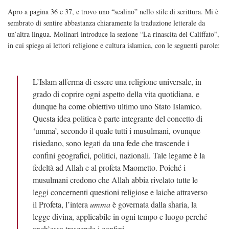
Apro a pagina 36 e 37, e trovo uno “scalino” nello stile di scrittura. Mi è
sembrato di sentire abbastanza chiaramente la traduzione letterale da
un’altra lingua. Molinari introduce la sezione “La rinascita del Califfato”,
in cui spiega ai lettori religione e cultura islamica, con le seguenti parole:
L’Islam afferma di essere una religione universale, in
grado di coprire ogni aspetto della vita quotidiana, e
dunque ha come obiettivo ultimo uno Stato Islamico.
Questa idea politica è parte integrante del concetto di
‘umma’, secondo il quale tutti i musulmani, ovunque
risiedano, sono legati da una fede che trascende i
confini geografici, politici, nazionali. Tale legame è la
fedeltà ad Allah e al profeta Maometto. Poiché i
musulmani credono che Allah abbia rivelato tutte le
leggi concernenti questioni religiose e laiche attraverso
il Profeta, l’intera
umma
è governata dalla sharia, la
legge divina, applicabile in ogni tempo e luogo perché
anch’essa trascende i confini.