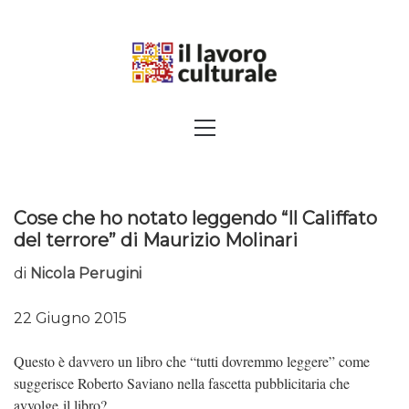
Skip
to
content
SPALANCARE LE FINESTRE DEI
Primary
Menu
SAPERI, AFFACCIARSI SUL
CONTEMPORANEO
Cose che ho notato leggendo “Il Califfato
del terrore” di Maurizio Molinari
di
Nicola Perugini
22 Giugno 2015
Questo è davvero un libro che “tutti dovremmo leggere” come
suggerisce Roberto Saviano nella fascetta pubblicitaria che
avvolge il libro?