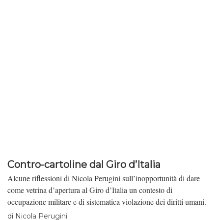
editrice neofascista? Come mai il Salone del libro di Torino si
presta a fare da piattaforma a una casa editrice neofascista? Come
mai il Salone del libro di Torino si presta a fare da piattaforma a
una casa editrice neofascista? Come mai il Salone del libro di
Torino si presta a fare da piattaforma a una casa editrice
neofascista? Come mai il Salone del libro di Torino si presta a fare
da piattaforma a una casa editrice neofascista? Come mai il Salone
del libro di Torino si presta a fare da piattaforma a una casa
editrice neofascista? Come mai il Salone del libro di Torino si
presta a fare da piattaforma a una casa editrice neofascista? Come
mai […]
Contro-cartoline dal Giro d’Italia
Alcune riflessioni di Nicola Perugini sull’inopportunità di dare
come vetrina d’apertura al Giro d’Italia un contesto di
occupazione militare e di sistematica violazione dei diritti umani.
di
Nicola Perugini