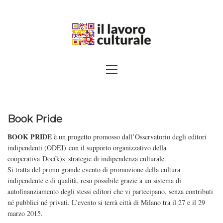
Skip
to
content
SPALANCARE LE FINESTRE DEI
Primary
Menu
SAPERI, AFFACCIARSI SUL
CONTEMPORANEO
Book Pride
BOOK PRIDE
è un progetto promosso dall’
Osservatorio degli editori
indipendenti (ODEI)
con il supporto organizzativo della
cooperativa
Doc(k)s_strategie di indipendenza culturale
.
​Si tratta del ​primo grande evento di promozione della cultura​
indipendente​ ​e di qualità, ​reso possibile grazie a un sistema di
autofinanziamento degli stessi editori che vi partecipano, senza contributi
né pubblici né privati. L’evento si terrà città di Milano tra il 27 e il 29
marzo 2015.​