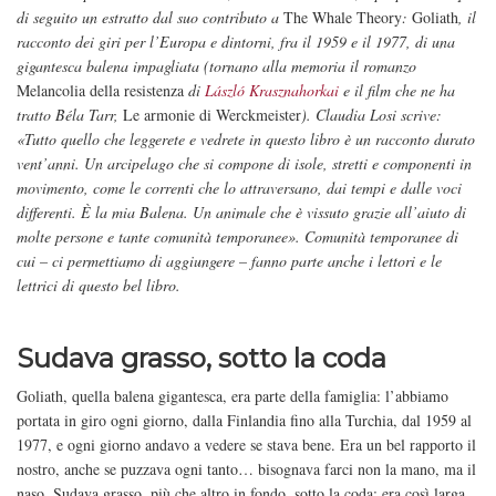
di seguito un estratto dal suo contributo a
The Whale Theory
:
Goliath
, il
racconto dei giri per l’Europa e dintorni, fra il 1959 e il 1977, di una
gigantesca balena impagliata (tornano alla memoria il romanzo
Melancolia della resistenza
di
László Krasznahorkai
e il film che ne ha
tratto Béla Tarr,
Le armonie di Werckmeister
). Claudia Losi scrive:
«Tutto quello che leggerete e vedrete in questo libro è un racconto durato
vent’anni. Un arcipelago che si compone di isole, stretti e componenti in
movimento, come le correnti che lo attraversano, dai tempi e dalle voci
differenti. È la mia Balena. Un animale che è vissuto grazie all’aiuto di
molte persone e tante comunità temporanee». Comunità temporanee di
cui – ci permettiamo di aggiungere – fanno parte anche i lettori e le
lettrici di questo bel libro.
Sudava grasso, sotto la coda
Goliath, quella balena gigantesca, era parte della famiglia: l’abbiamo
portata in giro ogni giorno, dalla Finlandia fino alla Turchia, dal 1959 al
1977, e ogni giorno andavo a vedere se stava bene. Era un bel rapporto il
nostro, anche se puzzava ogni tanto… bisognava farci non la mano, ma il
naso. Sudava grasso, più che altro in fondo, sotto la coda: era così larga,