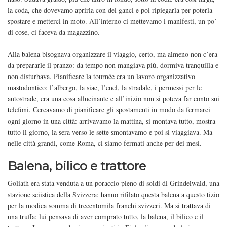
la coda, che dovevamo aprirla con dei ganci e poi ripiegarla per poterla
spostare e metterci in moto. All’interno ci mettevamo i manifesti, un po’
di cose, ci faceva da magazzino.
Alla balena bisognava organizzare il viaggio, certo, ma almeno non c’era
da prepararle il pranzo: da tempo non mangiava più, dormiva tranquilla e
non disturbava. Pianificare la tournée era un lavoro organizzativo
mastodontico: l’albergo, la siae, l’enel, la stradale, i permessi per le
autostrade, era una cosa allucinante e all’inizio non si poteva far conto sui
telefoni. Cercavamo di pianificare gli spostamenti in modo da fermarci
ogni giorno in una città: arrivavamo la mattina, si montava tutto, mostra
tutto il giorno, la sera verso le sette smontavamo e poi si viaggiava. Ma
nelle città grandi, come Roma, ci siamo fermati anche per dei mesi.
Balena, bilico e trattore
Goliath era stata venduta a un poraccio pieno di soldi di Grindelwald, una
stazione sciistica della Svizzera: hanno rifilato questa balena a questo tizio
per la modica somma di trecentomila franchi svizzeri. Ma si trattava di
una truffa: lui pensava di aver comprato tutto, la balena, il bilico e il