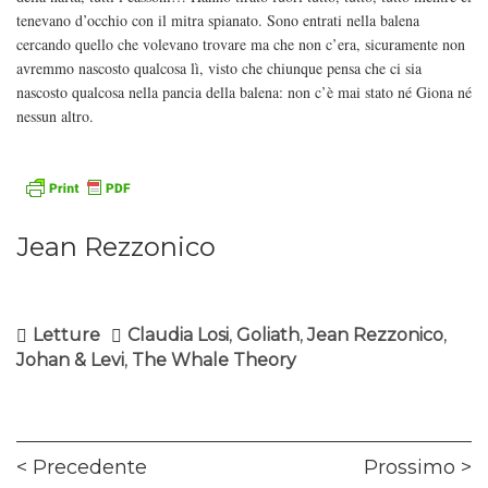
tenevano d’occhio con il mitra spianato. Sono entrati nella balena
cercando quello che volevano trovare ma che non c’era, sicuramente non
avremmo nascosto qualcosa lì, visto che chiunque pensa che ci sia
nascosto qualcosa nella pancia della balena: non c’è mai stato né Giona né
nessun altro.
Jean Rezzonico
Letture
Claudia Losi
,
Goliath
,
Jean Rezzonico
,
Johan & Levi
,
The Whale Theory
Navigazione
Previous
Ne
Precedente
Prossimo