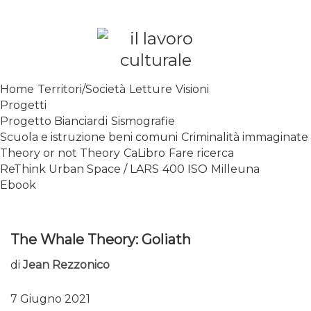
Skip
to
content
SPALANCARE LE FINESTRE DEI
Home
Territori/Società
Letture
Visioni
SAPERI, AFFACCIARSI SUL
Progetti
CONTEMPORANEO
Progetto Bianciardi
Sismografie
Scuola e istruzione beni comuni
Criminalità immaginate
Theory or not Theory
CaLibro
Fare ricerca
ReThink Urban Space / LARS
400 ISO
Milleuna
Ebook
The Whale Theory: Goliath
di
Jean Rezzonico
7 Giugno 2021