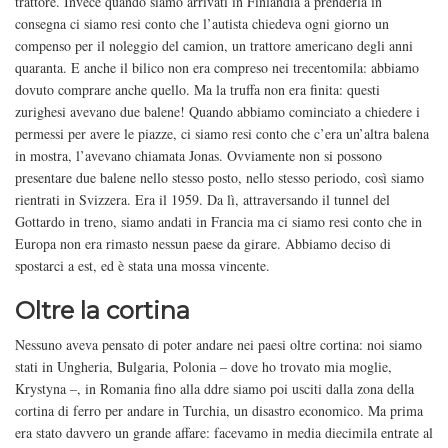
trattore. Invece quando siamo arrivati in Finlandia a prenderla in
consegna ci siamo resi conto che l’autista chiedeva ogni giorno un
compenso per il noleggio del camion, un trattore americano degli anni
quaranta. E anche il bilico non era compreso nei trecentomila: abbiamo
dovuto comprare anche quello. Ma la truffa non era finita: questi
zurighesi avevano due balene! Quando abbiamo cominciato a chiedere i
permessi per avere le piazze, ci siamo resi conto che c’era un’altra balena
in mostra, l’avevano chiamata Jonas. Ovviamente non si possono
presentare due balene nello stesso posto, nello stesso periodo, così siamo
rientrati in Svizzera. Era il 1959. Da lì, attraversando il tunnel del
Gottardo in treno, siamo andati in Francia ma ci siamo resi conto che in
Europa non era rimasto nessun paese da girare. Abbiamo deciso di
spostarci a est, ed è stata una mossa vincente.
Oltre la cortina
Nessuno aveva pensato di poter andare nei paesi oltre cortina: noi siamo
stati in Ungheria, Bulgaria, Polonia – dove ho trovato mia moglie,
Krystyna –, in Romania fino alla ddre siamo poi usciti dalla zona della
cortina di ferro per andare in Turchia, un disastro economico. Ma prima
era stato davvero un grande affare: facevamo in media diecimila entrate al