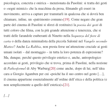
psicologica, concreta e onirica – menzionata da Pasolini: si tratta dei gesti
o «segni mimici» che la macchina da presa, filmando gli esseri in
movimento, arriva a captare per tramutarli in qualcosa che si dovrà ben
chiamare, infine, un «patrimonio comune»
[19]
. Come negare che gran
parte del cinema di Pasolini si sforzi di restituirci la
poesia dei gesti
di
tutti coloro che filma, con la più grande attenzione e tenerezza, che si
tratti delle farandole esuberanti di Ninetto nella
Sequenza del fiore di
carta
o della danza minimalista della piccola Salomè nel
Vangelo secondo
Matteo
? Anche
La Rabbia
, non presta forse un’attenzione cruciale ai gesti
umani isolati – dal montaggio – in tutta la loro potenza di espressione?
Ma, dunque, perché questo privilegio estetico e, anche, antropologico
accordato ai gesti, privilegio che si trova, prima di Pasolini, nella nozione
di
Pathosformel
di Aby Warburg
[20]
come anche, dopo di lui, nell’idea
cara a Giorgio Agamben per cui «poiché ha il suo centro nel gesto […],
il cinema appartiene essenzialmente all’ordine dell’etica e della politica (e
non semplicemente a quello dell’estetica)»
[21]
.
[…]
*