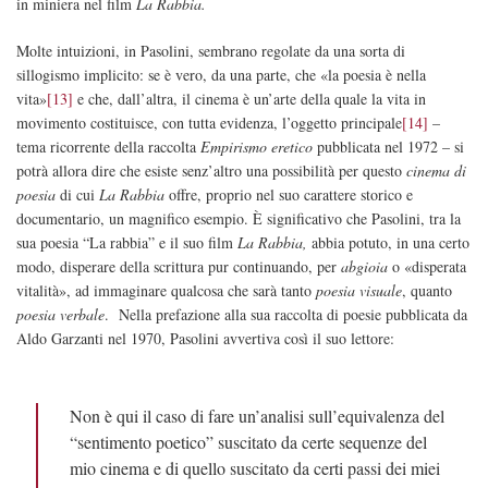
in miniera nel film
La Rabbia.
Molte intuizioni, in Pasolini, sembrano regolate da una sorta di
sillogismo implicito: se è vero, da una parte, che «la poesia è nella
vita»
[13]
e che, dall’altra, il cinema è un’arte della quale la vita in
movimento costituisce, con tutta evidenza, l’oggetto principale
[14]
–
tema ricorrente della raccolta
Empirismo eretico
pubblicata nel 1972 – si
potrà allora dire che esiste senz’altro una possibilità per questo
cinema di
poesia
di cui
La Rabbia
offre, proprio nel suo carattere storico e
documentario, un magnifico esempio. È significativo che Pasolini, tra la
sua poesia “La rabbia” e il suo film
La Rabbia,
abbia potuto, in una certo
modo, disperare della scrittura pur continuando, per
abgioia
o «disperata
vitalità», ad immaginare qualcosa che sarà tanto
poesia visuale
, quanto
poesia verbale
. Nella prefazione alla sua raccolta di poesie pubblicata da
Aldo Garzanti nel 1970, Pasolini avvertiva così il suo lettore:
Non è qui il caso di fare un’analisi sull’equivalenza del
“sentimento poetico” suscitato da certe sequenze del
mio cinema e di quello suscitato da certi passi dei miei