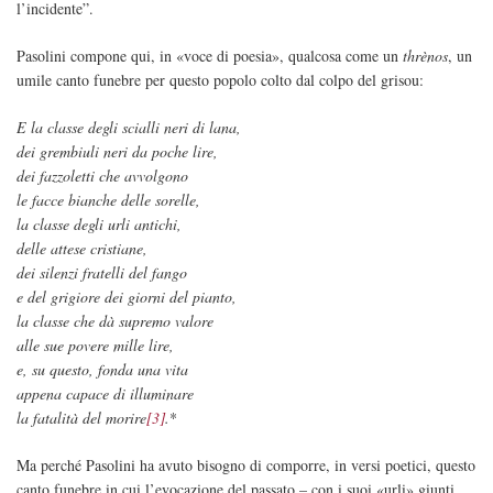
l’incidente”.
Pasolini compone qui, in «voce di poesia», qualcosa come un
thrènos
, un
umile canto funebre per questo popolo colto dal colpo del grisou:
E la classe degli scialli neri di lana,
dei grembiuli neri da poche lire,
dei fazzoletti che avvolgono
le facce bianche delle sorelle,
la classe degli urli antichi,
delle attese cristiane,
dei silenzi fratelli del fango
e del grigiore dei giorni del pianto,
la classe che dà supremo valore
alle sue povere mille lire,
e, su questo, fonda una vita
appena capace di illuminare
la fatalità del morire
[3]
.
*
Ma perché Pasolini ha avuto bisogno di comporre, in versi poetici, questo
canto funebre in cui l’evocazione del passato – con i suoi «urli» giunti