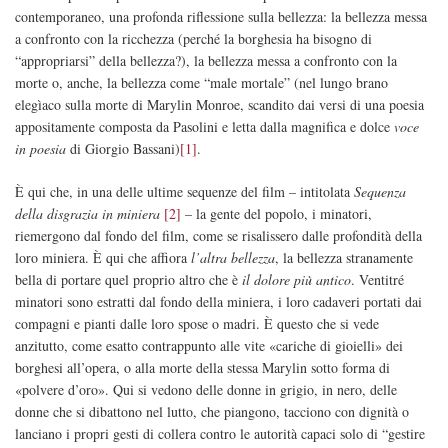
contemporaneo, una profonda riflessione sulla bellezza: la bellezza messa
a confronto con la ricchezza (perché la borghesia ha bisogno di
“appropriarsi” della bellezza?), la bellezza messa a confronto con la
morte o, anche, la bellezza come “male mortale” (nel lungo brano
elegìaco sulla morte di Marylin Monroe, scandito dai versi di una poesia
appositamente composta da Pasolini e letta dalla magnifica e dolce
voce
in poesia
di Giorgio Bassani)
[1]
.
È qui che, in una delle ultime sequenze del film – intitolata
Sequenza
della disgrazia in miniera
[2]
– la gente del popolo, i minatori,
riemergono dal fondo del film, come se risalissero dalle profondità della
loro miniera. È qui che affiora
l’altra bellezza
, la bellezza stranamente
bella di portare quel proprio altro che è
il dolore più antico
. Ventitré
minatori sono estratti dal fondo della miniera, i loro cadaveri portati dai
compagni e pianti dalle loro spose o madri. È questo che si vede
anzitutto, come esatto contrappunto alle vite «cariche di gioielli» dei
borghesi all’opera, o alla morte della stessa Marylin sotto forma di
«polvere d’oro». Qui si vedono delle donne in grigio, in nero, delle
donne che si dibattono nel lutto, che piangono, tacciono con dignità o
lanciano i propri gesti di collera contro le autorità capaci solo di “gestire