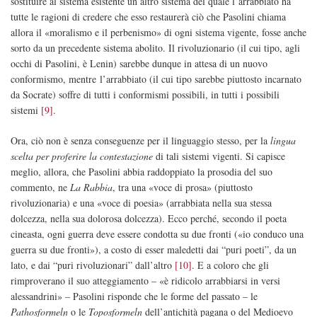
sostituire al sistema esistente un altro sistema del quale l’arrabbiato ha
tutte le ragioni di credere che esso restaurerà ciò che Pasolini chiama
allora il «moralismo e il perbenismo» di ogni sistema vigente, fosse anche
sorto da un precedente sistema abolito. Il rivoluzionario (il cui tipo, agli
occhi di Pasolini, è Lenin) sarebbe dunque in attesa di un nuovo
conformismo, mentre l’arrabbiato (il cui tipo sarebbe piuttosto incarnato
da Socrate) soffre di tutti i conformismi possibili, in tutti i possibili
sistemi
[9]
.
Ora, ciò non è senza conseguenze per il linguaggio stesso, per la
lingua
scelta per proferire la contestazione
di tali sistemi vigenti. Si capisce
meglio, allora, che Pasolini abbia raddoppiato la prosodia del suo
commento, ne
La Rabbia
, tra una «voce di prosa» (piuttosto
rivoluzionaria) e una «voce di poesia» (arrabbiata nella sua stessa
dolcezza, nella sua dolorosa dolcezza). Ecco perché, secondo il poeta
cineasta, ogni guerra deve essere condotta su due fronti («io conduco una
guerra su due fronti»), a costo di esser maledetti dai “puri poeti”, da un
lato, e dai “puri rivoluzionari” dall’altro
[10]
. E a coloro che gli
rimproverano il suo atteggiamento – «è ridicolo arrabbiarsi in versi
alessandrini» – Pasolini risponde che le forme del passato – le
Pathosformeln
o le
Toposformeln
dell’antichità pagana o del Medioevo