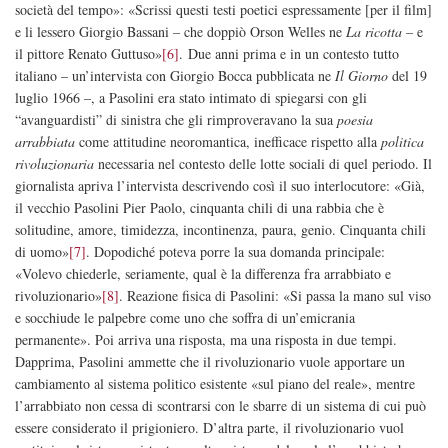
società del tempo»: «Scrissi questi testi poetici espressamente [per il film]
e li lessero Giorgio Bassani – che doppiò Orson Welles ne
La ricotta
– e
il pittore Renato Guttuso»
[6]
. Due anni prima e in un contesto tutto
italiano – un’intervista con Giorgio Bocca pubblicata ne
Il Giorno
del 19
luglio 1966 –, a Pasolini era stato intimato di spiegarsi con gli
“avanguardisti” di sinistra che gli rimproveravano la sua
poesia
arrabbiata
come attitudine neoromantica, inefficace rispetto alla
politica
rivoluzionaria
necessaria nel contesto delle lotte sociali di quel periodo. Il
giornalista apriva l’intervista descrivendo così il suo interlocutore: «Già,
il vecchio Pasolini Pier Paolo, cinquanta chili di una rabbia che è
solitudine, amore, timidezza, incontinenza, paura, genio. Cinquanta chili
di uomo»
[7]
. Dopodiché poteva porre la sua domanda principale:
«Volevo chiederle, seriamente, qual è la differenza fra arrabbiato e
rivoluzionario»
[8]
. Reazione fisica di Pasolini: «Si passa la mano sul viso
e socchiude le palpebre come uno che soffra di un’emicrania
permanente». Poi arriva una risposta, ma una risposta in due tempi.
Dapprima, Pasolini ammette che il rivoluzionario vuole apportare un
cambiamento al sistema politico esistente «sul piano del reale», mentre
l’arrabbiato non cessa di scontrarsi con le sbarre di un sistema di cui può
essere considerato il prigioniero. D’altra parte, il rivoluzionario vuol