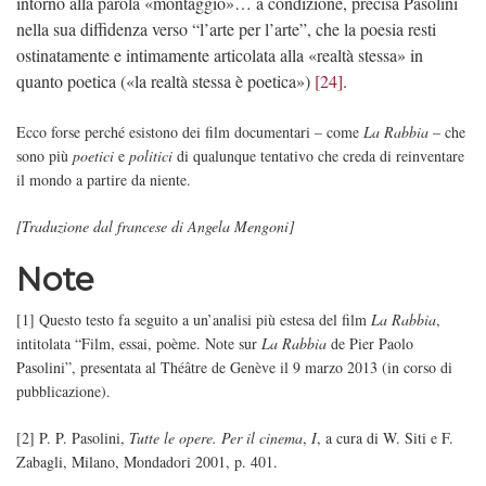
intorno alla parola «montaggio»… a condizione, precisa Pasolini
nella sua diffidenza verso “l’arte per l’arte”, che la poesia resti
ostinatamente e intimamente articolata alla «realtà stessa» in
quanto poetica («la realtà stessa è poetica»)
[24]
.
Ecco forse perché esistono dei film documentari – come
La Rabbia
– che
sono più
poetici
e
politici
di qualunque tentativo che creda di reinventare
il mondo a partire da niente.
[Traduzione dal francese di Angela Mengoni]
Note
[1] Questo testo fa seguito a un’analisi più estesa del film
La Rabbia
,
intitolata “Film, essai, poème. Note sur
La Rabbia
de Pier Paolo
Pasolini”, presentata al Théâtre de Genève il 9 marzo 2013 (in corso di
pubblicazione).
[2] P. P. Pasolini,
Tutte le opere. Per il cinema
,
I
, a cura di W. Siti e F.
Zabagli, Milano, Mondadori 2001, p. 401.