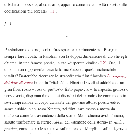
cristiano – possono, al contrario, apparire come «una novità rispetto alle
codificazioni più recenti»
[11]
.
[…]
*
Pessimismo e dolore, certo. Rassegnazione certamente no. Bisogna
sempre fare i conti, in Pasolini, con la doppia dimensione di ciò che egli
chiama, in una famosa poesia, la sua «disperata vitalità»
[12]
. Ora, il
cinema non rappresenta forse la forma stessa di questa inalienabile
vitalità? Basterebbe ricordare lo straordinario film filosofico
La sequenza
del fiore di carta
in cui la “vitalità” di Ninetto Davoli si addobba di un
gran fiore rosso – rosa o, piuttosto, finto papavero – la risposta, gioiosa e
provvisoria, disperata dunque, ai disordini del mondo che compaiono in
sovraimpressione al corpo danzante del giovane attore: poesia
naïve
,
senza dubbio, e del resto Ninetto, nel film, sarà messo a morte da
qualcosa come la trascendenza della storia. Ma il cinema avrà, almeno,
saputo trasformare la sterile
rabbia
del «demone della storia» in
rabbia
poetica
, come fanno le sequenze sulla morte di Marylin e sulla disgrazia