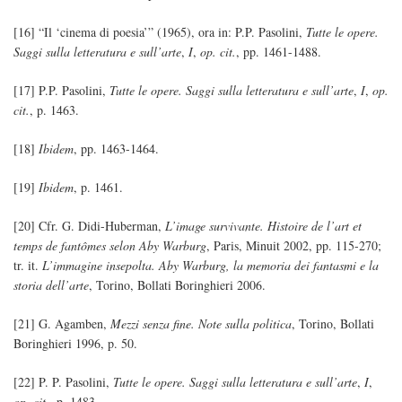
[16] “Il ‘cinema di poesia’” (1965), ora in: P.P. Pasolini,
Tutte le opere.
Saggi sulla letteratura e sull’arte
,
I
,
op. cit.
, pp. 1461-1488.
[17] P.P. Pasolini,
Tutte le opere. Saggi sulla letteratura e sull’arte
,
I
,
op.
cit.
, p. 1463.
[18]
Ibidem
, pp. 1463-1464.
[19]
Ibidem
, p. 1461.
[20] Cfr. G. Didi-Huberman,
L’image survivante. Histoire de l’art et
temps de fantômes selon Aby Warburg
, Paris, Minuit 2002, pp. 115-270;
tr. it.
L’immagine insepolta. Aby Warburg, la memoria dei fantasmi e la
storia dell’arte
, Torino, Bollati Boringhieri 2006.
[21] G. Agamben,
Mezzi senza fine. Note sulla politica
, Torino, Bollati
Boringhieri 1996, p. 50.
[22] P. P. Pasolini,
Tutte le opere. Saggi sulla letteratura e sull’arte
,
I
,
op. cit.
, p. 1483.