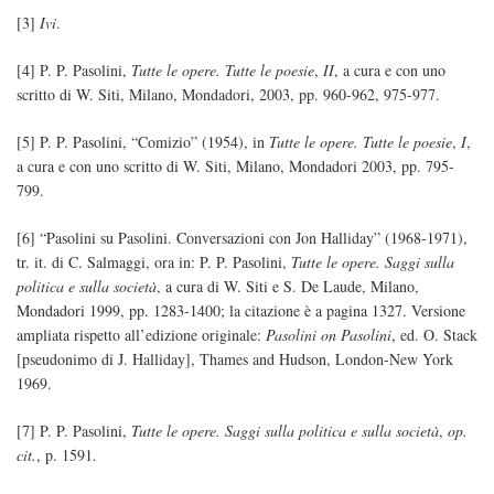
[3]
Ivi
.
[4] P. P. Pasolini,
Tutte le opere. Tutte le poesie
,
II
, a cura e con uno
scritto di W. Siti, Milano, Mondadori, 2003, pp. 960-962, 975-977.
[5] P. P. Pasolini, “Comizio” (1954), in
Tutte le opere. Tutte le poesie
,
I
,
a cura e con uno scritto di W. Siti, Milano, Mondadori 2003, pp. 795-
799.
[6] “Pasolini su Pasolini. Conversazioni con Jon Halliday” (1968-1971),
tr. it. di C. Salmaggi, ora in: P. P. Pasolini,
Tutte le opere. Saggi sulla
politica e sulla società
, a cura di W. Siti e S. De Laude, Milano,
Mondadori 1999, pp. 1283-1400; la citazione è a pagina 1327. Versione
ampliata rispetto all’edizione originale:
Pasolini on Pasolini
, ed. O. Stack
[pseudonimo di J. Halliday], Thames and Hudson, London-New York
1969.
[7] P. P. Pasolini,
Tutte le opere. Saggi sulla politica e sulla società
,
op.
cit.
, p. 1591.