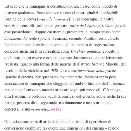
Ed ecco che le immagini si costituiscono, anch’esse, come «modo di
provare qualcosa». Ecco che esse toccano i nostri giudizi intellegibili
(ordine della prova [
ordre de la preuve
]) e, al contempo, le nostre
emozioni sensibili (ordine del provare [
ordre de l’épreuve
]). Ecco perché
esse possiedono il doppio carattere di presentarsi al tempo stesso come
documenti del reale
(poiché il cinema, secondo Pasolini, resta un’arte
fondamentalmente realista, ancorata ad una tecnica di registrazione,
cosicché anche un film surrealista come
Un chien andalou
, evocato in
quel testo, potrà essere considerato come documentazione perfettamente
“realista” quanto alla forma delle natiche dell’attrice Simone Mareuil, del
rasoio o delle biciclette nel 1928…) e come
invenzione della psiche
(poiché il cinema, per quanto sia documentario, fabbrica senza posa
associazioni di immagini che sfuggono all’ambito limitato dell’inferenza
razionale e forniscono materia ai nostri sogni più nascosti). Ciò spiega,
dirà Pasolini, la profonda «qualità onirica
»
del cinema, come anche la sua
natura, per così dire, oggettuale, assolutamente e necessariamente
concreta, la sua «
concretezza
»
[18]
.
Ora, esiste una sorta di articolazione dialettica o di operazione di
conversione esemplare tra queste due dimensioni del cinema – reale e