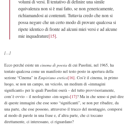
volumi di versi. Il tentativo di definire una simile
equivalenza non si è mai fatto, se non genericamente,
richiamandosi ai contenuti. Tuttavia credo che non si
possa negare che un certo modo di provare qualcosa si
ripete identico di fronte ad alcuni miei versi e ad alcune
mie inquadrature
[15]
.
[…]
Ecco perché esiste un
cinema di poesia
di cui Pasolini, nel 1965, ha
tentato qualcosa come un manifesto nel testo posto in apertura della
sezione “Cinema” in
Empirismo eretico
[16]
. Cos’è il cinema, in primo
luogo, se non un campo, un veicolo, un medium di «immagini
significanti» per le quali Pasolini oserà – del tutto provvisoriamente,
com’è ovvio – il neologismo «im-segni»
[17]
? Ma in che senso si può dire
di queste immagini che esse sono “significanti”, se non per ribadire, da
una parte, che esse possono, attraverso il trucco del montaggio, comporsi
al modo di parole in una frase e, d’altra parte, che ci toccano
direttamente, ci interessano, ci riguardano?