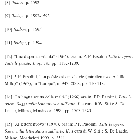
[8]
Ibidem
, p. 1592.
[9]
Ibidem
, p. 1592-1593.
[10]
Ibidem
, p. 1595.
[11]
Ibidem
, p. 1594.
[12] “Una disperata vitalità” (1964), ora in: P. P. Pasolini
Tutte le opere.
Tutte le poesie
,
I
, op. cit.
, pp. 1182-1209.
[13] P. P. Pasolini, “La poésie est dans la vie (entretien avec Achille
Millo)” (1967), in “Europe”, n. 947, 2008, pp. 110-118.
[14] “La lingua scritta della realtà” (1966) ora in: P.P. Pasolini,
Tutte le
opere. Saggi sulla letteratura e sull’arte
,
I
, a cura di W. Siti e S. De
Laude, Milano, Mondadori 1999, pp. 1503-1540.
[15] “Al lettore nuovo” (1970), ora in: P.P. Pasolini,
Tutte le opere.
Saggi sulla letteratura e sull’arte
,
II
, a cura di W. Siti e S. De Laude,
Milano, Mondadori 1999, p. 2511.