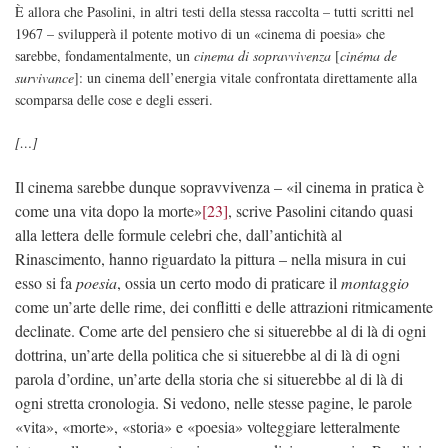
È allora che Pasolini, in altri testi della stessa raccolta – tutti scritti nel
1967 – svilupperà il potente motivo di un «cinema di poesia» che
sarebbe, fondamentalmente, un
cinema di sopravvivenza
[
cinéma de
survivance
]: un cinema dell’energia vitale confrontata direttamente alla
scomparsa delle cose e degli esseri.
[…]
Il cinema sarebbe dunque sopravvivenza – «il cinema in pratica è
come una vita dopo la morte»
[23]
, scrive Pasolini citando quasi
alla lettera delle formule celebri che, dall’antichità al
Rinascimento, hanno riguardato la pittura – nella misura in cui
esso si fa
poesia
, ossia un certo modo di praticare il
montaggio
come un’arte delle rime, dei conflitti e delle attrazioni ritmicamente
declinate. Come arte del pensiero che si situerebbe al di là di ogni
dottrina, un’arte della politica che si situerebbe al di là di ogni
parola d’ordine, un’arte della storia che si situerebbe al di là di
ogni stretta cronologia. Si vedono, nelle stesse pagine, le parole
«vita», «morte», «storia» e «poesia» volteggiare letteralmente