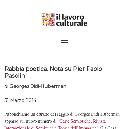
Skip
to
content
SPALANCARE LE FINESTRE DEI
Primary
Menu
SAPERI, AFFACCIARSI SUL
CONTEMPORANEO
Rabbia poetica. Nota su Pier Paolo
Pasolini
di
Georges Didi-Huberman
31 Marzo 2014
Pubblichiamo un estratto del saggio di Georges Didi-Huberman
apparso sul nuovo numero di
“Carte Semiotiche. Rivista
Internazionale di Semiotica e Teoria dell’Immagine”
(La Casa