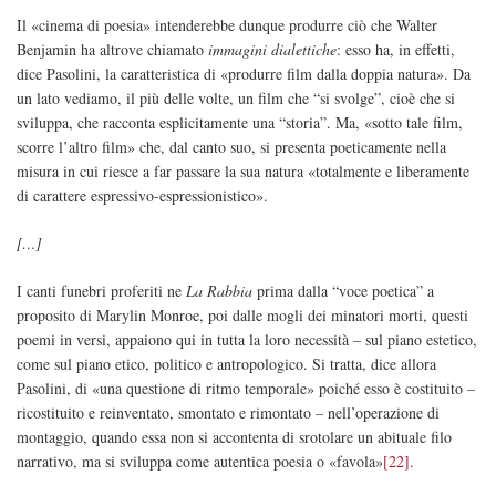
Il «cinema di poesia» intenderebbe dunque produrre ciò che Walter
Benjamin ha altrove chiamato
immagini dialettiche
: esso ha, in effetti,
dice Pasolini, la caratteristica di «produrre film dalla doppia natura». Da
un lato vediamo, il più delle volte, un film che “si svolge”, cioè che si
sviluppa, che racconta esplicitamente una “storia”. Ma, «sotto tale film,
scorre l’altro film» che, dal canto suo, si presenta poeticamente nella
misura in cui riesce a far passare la sua natura «totalmente e liberamente
di carattere espressivo-espressionistico».
[…]
I canti funebri proferiti ne
La Rabbia
prima dalla “voce poetica” a
proposito di Marylin Monroe, poi dalle mogli dei minatori morti, questi
poemi in versi, appaiono qui in tutta la loro necessità – sul piano estetico,
come sul piano etico, politico e antropologico. Si tratta, dice allora
Pasolini, di «una questione di ritmo temporale» poiché esso è costituito –
ricostituito e reinventato, smontato e rimontato – nell’operazione di
montaggio, quando essa non si accontenta di srotolare un abituale filo
narrativo, ma si sviluppa come autentica poesia o «favola»
[22]
.