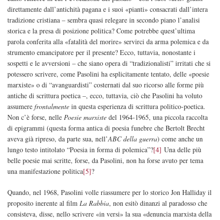
direttamente dall’antichità pagana e i suoi «pianti» consacrati dall’intera
tradizione cristiana – sembra quasi relegare in secondo piano l’analisi
storica e la presa di posizione politica? Come potrebbe quest’ultima
parola conferita alla «fatalità del morire» servirci da arma polemica e da
strumento emancipatore per il presente? Ecco, tuttavia, nonostante i
sospetti e le avversioni – che siano opera di “tradizionalisti” irritati che si
potessero scrivere, come Pasolini ha esplicitamente tentato, delle «poesie
marxiste» o di “avanguardisti” costernati dal suo ricorso alle forme più
antiche di scrittura poetica –, ecco, tuttavia, ciò che Pasolini ha voluto
assumere
frontalmente
in questa esperienza di scrittura politico-poetica.
Non c’è forse, nelle
Poesie marxiste
del 1964-1965, una piccola raccolta
di epigrammi (questa forma antica di poesia funebre che Bertolt Brecht
aveva già ripreso, da parte sua, nell’
ABC della guerra
) come anche un
lungo testo intitolato “Poesia in forma di polemica”?
[4]
Una delle più
belle poesie mai scritte, forse, da Pasolini, non ha forse avuto per tema
una manifestazione politica
[5]
?
Quando, nel 1968, Pasolini volle riassumere per lo storico Jon Halliday il
proposito inerente al film
La Rabbia
, non esitò dinanzi al paradosso che
consisteva, disse, nello scrivere «in versi» la sua «denuncia marxista della