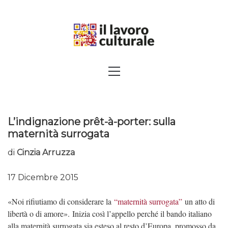
Skip
to
content
SPALANCARE LE FINESTRE DEI
Primary
Menu
SAPERI, AFFACCIARSI SUL
CONTEMPORANEO
L’indignazione prêt-à-porter: sulla
maternità surrogata
di
Cinzia Arruzza
17 Dicembre 2015
«Noi rifiutiamo di considerare la
“maternità surrogata”
un atto di
libertà o di amore». Inizia così l’appello perché il bando italiano
alla maternità surrogata sia esteso al resto d’Europa, promosso da