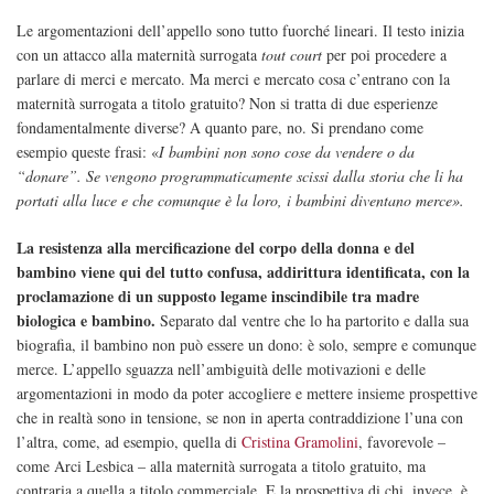
Le argomentazioni dell’appello sono tutto fuorché lineari. Il testo inizia
con un attacco alla maternità surrogata
tout court
per poi procedere a
parlare di merci e mercato. Ma merci e mercato cosa c’entrano con la
maternità surrogata a titolo gratuito? Non si tratta di due esperienze
fondamentalmente diverse? A quanto pare, no. Si prendano come
esempio queste frasi: «
I bambini non sono cose da vendere o da
“donare”. Se vengono programmaticamente scissi dalla storia che li ha
portati alla luce e che comunque è la loro, i bambini diventano merce».
La resistenza alla mercificazione del corpo della donna e del
bambino viene qui del tutto confusa, addirittura identificata, con la
proclamazione di un supposto legame inscindibile tra madre
biologica e bambino.
Separato dal ventre che lo ha partorito e dalla sua
biografia, il bambino non può essere un dono: è solo, sempre e comunque
merce. L’appello sguazza nell’ambiguità delle motivazioni e delle
argomentazioni in modo da poter accogliere e mettere insieme prospettive
che in realtà sono in tensione, se non in aperta contraddizione l’una con
l’altra, come, ad esempio, quella di
Cristina Gramolini
, favorevole –
come Arci Lesbica – alla maternità surrogata a titolo gratuito, ma
contraria a quella a titolo commerciale. E la prospettiva di chi, invece, è