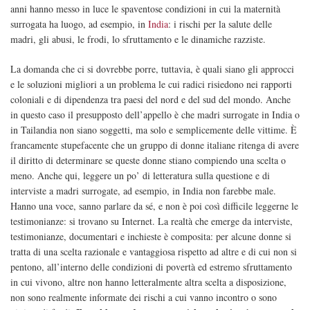
anni hanno messo in luce le spaventose condizioni in cui la maternità
surrogata ha luogo, ad esempio, in
India
: i rischi per la salute delle
madri, gli abusi, le frodi, lo sfruttamento e le dinamiche razziste.
La domanda che ci si dovrebbe porre, tuttavia, è quali siano gli approcci
e le soluzioni migliori a un problema le cui radici risiedono nei rapporti
coloniali e di dipendenza tra paesi del nord e del sud del mondo. Anche
in questo caso il presupposto dell’appello è che madri surrogate in India o
in Tailandia non siano soggetti, ma solo e semplicemente delle vittime. È
francamente stupefacente che un gruppo di donne italiane ritenga di avere
il diritto di determinare se queste donne stiano compiendo una scelta o
meno. Anche qui, leggere un po’ di letteratura sulla questione e di
interviste a madri surrogate, ad esempio, in India non farebbe male.
Hanno una voce, sanno parlare da sé, e non è poi così difficile leggerne le
testimonianze: si trovano su Internet. La realtà che emerge da interviste,
testimonianze, documentari e inchieste è composita: per alcune donne si
tratta di una scelta razionale e vantaggiosa rispetto ad altre e di cui non si
pentono, all’interno delle condizioni di povertà ed estremo sfruttamento
in cui vivono, altre non hanno letteralmente altra scelta a disposizione,
non sono realmente informate dei rischi a cui vanno incontro o sono