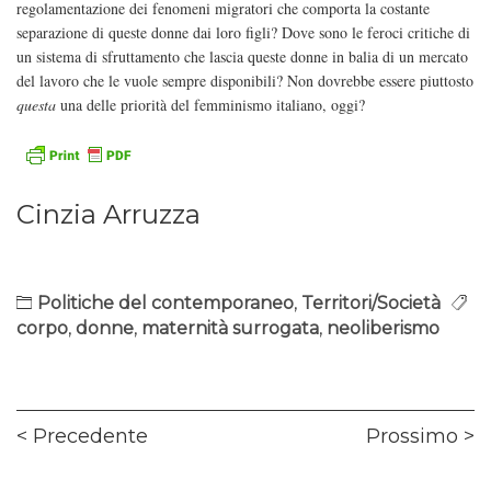
regolamentazione dei fenomeni migratori che comporta la costante
separazione di queste donne dai loro figli? Dove sono le feroci critiche di
un sistema di sfruttamento che lascia queste donne in balia di un mercato
del lavoro che le vuole sempre disponibili? Non dovrebbe essere piuttosto
questa
una delle priorità del femminismo italiano, oggi?
Cinzia Arruzza
Politiche del contemporaneo
,
Territori/Società
corpo
,
donne
,
maternità surrogata
,
neoliberismo
Navigazione
Previous
Ne
Precedente
Prossimo
articoli
post:
pos