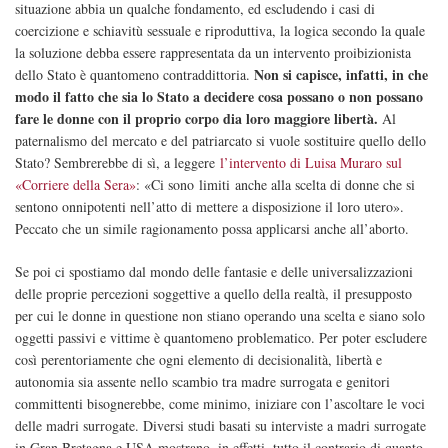
situazione abbia un qualche fondamento, ed escludendo i casi di
coercizione e schiavitù sessuale e riproduttiva, la logica secondo la quale
la soluzione debba essere rappresentata da un intervento proibizionista
Non si capisce, infatti, in che
dello Stato è quantomeno contraddittoria.
modo il fatto che sia lo Stato a decidere cosa possano o non possano
fare le donne con il proprio corpo dia loro maggiore libertà.
Al
paternalismo del mercato e del patriarcato si vuole sostituire quello dello
Stato? Sembrerebbe di sì, a leggere
l’intervento di Luisa Muraro sul
«Corriere della Sera»
: «Ci sono limiti anche alla scelta di donne che si
sentono onnipotenti nell’atto di mettere a disposizione il loro utero».
Peccato che un simile ragionamento possa applicarsi anche all’aborto.
Se poi ci spostiamo dal mondo delle fantasie e delle universalizzazioni
delle proprie percezioni soggettive a quello della realtà, il presupposto
per cui le donne in questione non stiano operando una scelta e siano solo
oggetti passivi e vittime è quantomeno problematico. Per poter escludere
così perentoriamente che ogni elemento di decisionalità, libertà e
autonomia sia assente nello scambio tra madre surrogata e genitori
committenti bisognerebbe, come minimo, iniziare con l’ascoltare le voci
delle madri surrogate. Diversi studi basati su interviste a madri surrogate
in Gran Bretagna e USA mostrano, in effetti, tutto il contrario di quanto