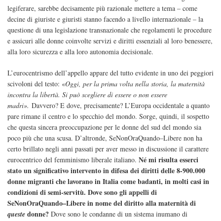
legiferare, sarebbe decisamente più razionale mettere a tema – come
decine di giuriste e giuristi stanno facendo a livello internazionale – la
questione di una legislazione transnazionale che regolamenti le procedure
e assicuri alle donne coinvolte servizi e diritti essenziali al loro benessere,
alla loro sicurezza e alla loro autonomia decisionale.
L’eurocentrismo dell’appello appare del tutto evidente in uno dei peggiori
scivoloni del testo: «
Oggi, per la prima volta nella storia, la maternità
incontra la libertà. Si può scegliere di essere o non essere
madri».
Davvero? E dove, precisamente? L’Europa occidentale a quanto
pare rimane il centro e lo specchio del mondo. Sorge, quindi, il sospetto
che questa sincera preoccupazione per le donne del sud del mondo sia
poco più che una scusa. D’altronde, SeNonOraQuando–Libere non ha
certo brillato negli anni passati per aver messo in discussione il carattere
Né mi risulta esserci
eurocentrico del femminismo liberale italiano.
stato un significativo intervento in difesa dei diritti delle 8-900.000
donne migranti che lavorano in Italia come badanti, in molti casi in
condizioni di semi-servitù. Dove sono gli appelli di
SeNonOraQuando–Libere in nome del diritto alla maternità di
donne?
queste
Dove sono le condanne di un sistema inumano di