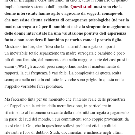
Questi studi
mostrano che le
implicitamente sostenuto dall’appello.
donne intervistate hanno agito e agiscono da soggetti consapevoli,
che non esiste alcuna evidenza di conseguenze psicologiche (né per la
madre surrogata né per il bambino) e che la stragrande maggioranza
delle donne intervistate ha una valutazione positiva dell’esperienza
fatta e non considera il bambino partorito come il proprio figlio.
Mostrano, inoltre, che l’idea che la maternità surrogata comporti
un’inevitabile totale separazione tra madre surrogata e bambino è poco
più di una fantasia, dal momento che nella maggior parte dei casi presi in
esami (79%) gli accordi presi comportano anche il mantenimento di
rapporti, la cui frequenza è variabile. La complessità di questa realtà
scompare nella notte in cui tutte le vacche sono grigie. In questa notte
l’appello vorrebbe farci piombare.
Ma facciamo finta per un momento che l’intento reale delle promotrici
dell’appello sia la critica della mercificazione, in particolare in
riferimento al fenomeno crescente della maternità surrogata a pagamento
in paesi del sud del mondo, i cui committenti sono coppie provenienti da
paesi ricchi. Ora, che la questione sollevi problemi etici e politici
rilevanti è fuor di dubbio. Studi, documentari e inchieste negli ultimi