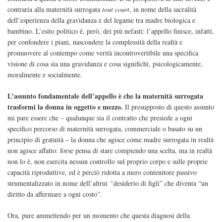
contraria alla maternità surrogata
tout court
, in nome della sacralità
dell’esperienza della gravidanza e del legame tra madre biologica e
bambino. L’esito politico è, però, dei più nefasti: l’appello finisce, infatti,
per confondere i piani, nascondere la complessità della realtà e
promuovere al contempo come verità incontrovertibile una specifica
visione di cosa sia una gravidanza e cosa significhi, psicologicamente,
moralmente e socialmente.
L’assunto fondamentale dell’appello è che la maternità surrogata
trasformi la donna in oggetto e mezzo.
Il presupposto di questo assunto
mi pare essere che – qualunque sia il contratto che presiede a ogni
specifico percorso di maternità surrogata, commerciale o basato su un
principio di gratuità – la donna che agisce come madre surrogata in realtà
non agisce affatto: forse pensa di stare compiendo una scelta, ma in realtà
non lo è, non esercita nessun controllo sul proprio corpo e sulle proprie
capacità riproduttive, ed è perciò ridotta a mero contenitore passivo
strumentalizzato in nome dell’altrui
“
desiderio di figli” che diventa “un
diritto da affermare a ogni costo”.
Ora, pure ammettendo per un momento che questa diagnosi della