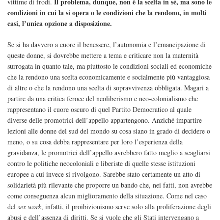
Il problema, dunque, non è la scelta in sé, ma sono le
vittime di frodi.
condizioni in cui la si opera o le condizioni che la rendono, in molti
casi, l’unica opzione a disposizione.
Se si ha davvero a cuore il benessere, l’autonomia e l’emancipazione di
queste donne, si dovrebbe mettere a tema e criticare non la maternità
surrogata in quanto tale, ma piuttosto le condizioni sociali ed economiche
che la rendono una scelta economicamente e socialmente più vantaggiosa
di altre o che la rendono una scelta di sopravvivenza obbligata. Magari a
partire da una critica feroce del neoliberismo e neo-colonialismo che
rappresentano il cuore oscuro di quel Partito Democratico al quale
diverse delle promotrici dell’appello appartengono. Anziché impartire
lezioni alle donne del sud del mondo su cosa siano in grado di decidere o
meno, o su cosa debba rappresentare per loro l’esperienza della
gravidanza, le promotrici dell’appello avrebbero fatto meglio a scagliarsi
contro le politiche neocoloniali e liberiste di quelle stesse istituzioni
europee a cui invece si rivolgono. Sarebbe stato certamente un atto di
solidarietà più rilevante che proporre un bando che, nei fatti, non avrebbe
come conseguenza alcun miglioramento della situazione. Come nel caso
del
sex work
, infatti, il proibizionismo serve solo alla proliferazione degli
abusi e dell’assenza di diritti. Se si vuole che gli Stati intervengano a