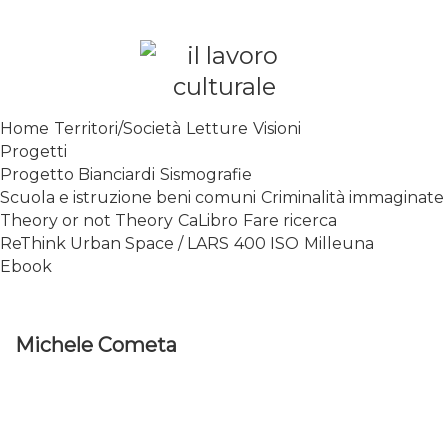
Skip
to
content
SPALANCARE LE FINESTRE DEI
Home
Territori/Società
Letture
Visioni
SAPERI, AFFACCIARSI SUL
Progetti
CONTEMPORANEO
Progetto Bianciardi
Sismografie
Scuola e istruzione beni comuni
Criminalità immaginate
Theory or not Theory
CaLibro
Fare ricerca
ReThink Urban Space / LARS
400 ISO
Milleuna
Ebook
Michele Cometa