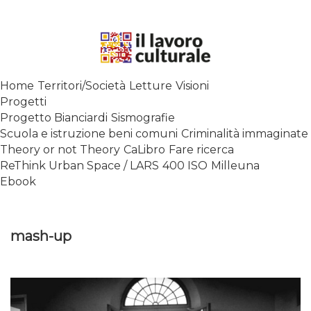
Skip
to
content
SPALANCARE LE FINESTRE DEI
Home
Territori/Società
Letture
Visioni
SAPERI, AFFACCIARSI SUL
Progetti
CONTEMPORANEO
Progetto Bianciardi
Sismografie
Scuola e istruzione beni comuni
Criminalità immaginate
Theory or not Theory
CaLibro
Fare ricerca
ReThink Urban Space / LARS
400 ISO
Milleuna
Ebook
mash-up