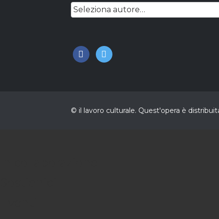
facebook
twitter
© il lavoro culturale. Quest'opera è distri
In collaborazione
Sostienici
Eventi