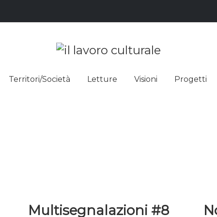
L LAVO
STRE DEI SAPERI, AFFACCIARSI 
Territori/Società
Letture
Visioni
Progetti
ULTUR
Multisegnalazioni #8
N