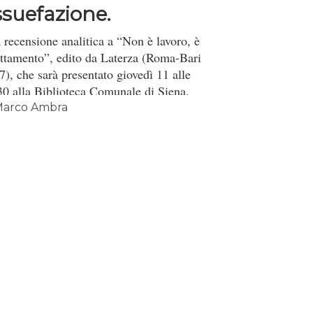
ssuefazione.
ggendo il...
 recensione analitica a “Non è lavoro, è
uttamento”, edito da Laterza (Roma-Bari
7), che sarà presentato giovedì 11 alle
30 alla Biblioteca Comunale di Siena.
arco Ambra