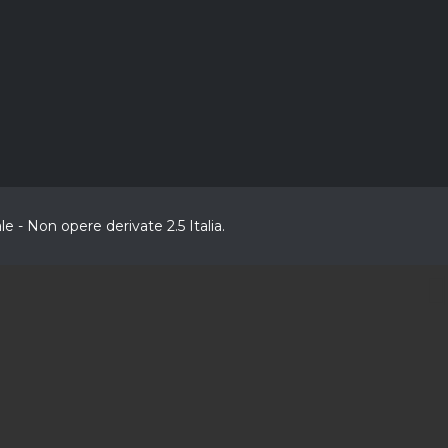
 - Non opere derivate 2.5 Italia.
CL