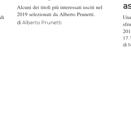
a
Alcuni dei titoli più interessati usciti nel
2019 selezionati da Alberto Prunetti.
Le
di
Una
di
Alberto Prunetti
sfr
201
17.
di
M