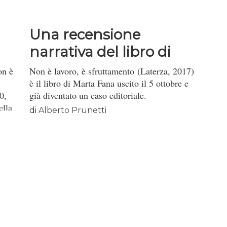
Una recensione
narrativa del libro di
Marta Fana
on è
Non è lavoro, è sfruttamento (Laterza, 2017)
è il libro di Marta Fana uscito il 5 ottobre e
0,
già diventato un caso editoriale.
ella
di
Alberto Prunetti