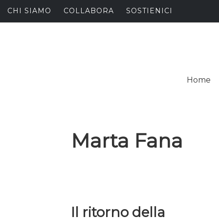
Skip
CHI SIAMO
COLLABORA
SOSTIENICI
to
content
I
SPALANCARE LE FINE
Home
C
Marta Fana
Il ritorno della