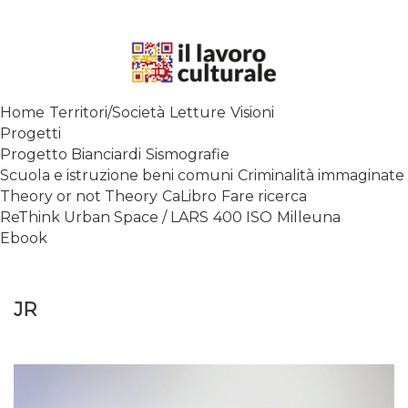
Skip
to
content
SPALANCARE LE FINESTRE DEI
Home
Territori/Società
Letture
Visioni
SAPERI, AFFACCIARSI SUL
Progetti
CONTEMPORANEO
Progetto Bianciardi
Sismografie
Scuola e istruzione beni comuni
Criminalità immaginate
Theory or not Theory
CaLibro
Fare ricerca
ReThink Urban Space / LARS
400 ISO
Milleuna
Ebook
JR