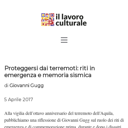
Skip
to
content
SPALANCARE LE FINESTRE DEI
Primary
Menu
SAPERI, AFFACCIARSI SUL
CONTEMPORANEO
Proteggersi dai terremoti: riti in
emergenza e memoria sismica
di
Giovanni Gugg
5 Aprile 2017
Alla vigilia dell’ottavo anniversario del terremoto dell’Aquila,
pubblichiamo una riflessione di Giovanni Gugg sul ruolo dei riti di
emergenza e di commemorazione prima, durante e dopo i disastri,