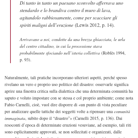
Di tanto in tanto un paesano sconvolto afferrava uno
stendardo e lo brandiva contro il muro di lava,
agitandolo rabbiosamente, come per scacciare gli
spiriti maligni dell’eruzione
(Lewis 2012, p. 14).
Arrivavano a noi, condotte da una brezza ghiacciata, le urla
del centro cittadino, in cui la processione stava
probabilmente sfociando nell’isteria collettiva
(Roblès 1994,
p. 93).
Naturalmente, tali pratiche incorporano ulteriori aspetti, perché spesso
rivelano un vero e proprio uso politico del disastro: osservarle significa
aprire una finestra critica sulla dialettica che una determinata comunità ha
saputo e voluto impostare con se stessa e col proprio ambiente; come nota
Fabio Carnelli, cioè, vuol dire disporre di «un punto di vista peculiare
per analizzare quelle tattiche dei soggetti volte a ripensare una
comunità
immaginata
, subito dopo il “disastro”» (Carnelli 2015, p. 136). Dai
resoconti d’epoca di determinate eruzioni vesuviane, ad esempio, tali riti
sono esplicitamente approvati, se non sollecitati e organizzati, dalle