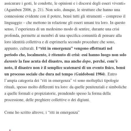
assicurare i gesti, le condotte, le opinioni e i discorsi degli esseri viventi»
(Agamben 2006, p. 21). Non solo, dunque, le strutture che hanno una
connessione evidente con il potere, bensì tutti gli strumenti – compreso il
linguaggio – che mettono in relazione gli esseri umani tra loro. In questo
senso, l’esperienza di un medesimo modo di sentire, durante una crisi
profonda, permette ai membri di una specifica comunità di pensare alla
loro identità collettiva e di esprimerla secondo procedure che sono,
I “riti in emergenza” vengono effettuati nel
appunto, culturali.
periodo che, localmente, è ritenuto di crisi: essi hanno luogo non solo
la fase acuta del disastro, ma anche
, perché, com’è
durante
dopo
noto, il disastro non è il semplice scatenarsi di un evento fisico, bensì
un processo sociale che dura nel tempo (Guidoboni 1984)
. Entro
l’ampia categoria dei “riti in emergenza” vi sono molteplici tipologie
rituali, spesso molto differenti tra loro: da quelle penitenziali e simboliche
a quelle formali e propiziatorie, prendendo spesso la forma della
processione, delle preghiere collettive o dei digiuni.
Come ho scritto altrove, i “riti in emergenza”