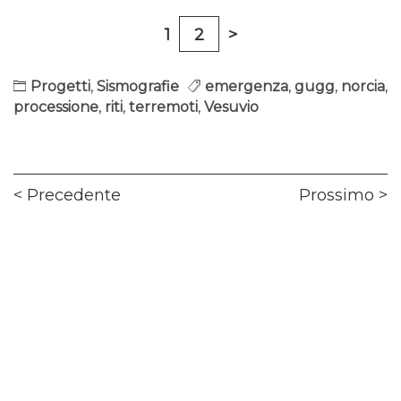
1
2
>
Progetti
,
Sismografie
emergenza
,
gugg
,
norcia
,
processione
,
riti
,
terremoti
,
Vesuvio
Navigazione
Previous
Ne
Precedente
Prossimo
articoli
post:
pos