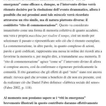
emergenza” come efficace e, dunque, se l’intervento divino verrà
ritenuto decisivo per la risoluzione dell’evento drammatico, allora è
possibile che nei prossimi anni tale
verrà ricordato
miracolo
attraverso un rito simile, ma di natura piuttosto diversa: il
cosiddetto “rito di commemorazione”
. Questo va considerato
innanzitutto come una forma di memoria collettiva di quanto accaduto,
una vera e propria
macchina per risalire il tempo
, cioè un modo per
selezionare il passato e ripresentificare solo ciò che è ritenuto esemplare.
La commemorazione, in altre parole, in quanto complesso di azioni,
parole e gesti codificati, rappresenta una messa in ordine dei ricordi atta a
favorirne la memoria o, per meglio dire, a tramandarne
una
memoria. Il
“rito di commemorazione” agisce “come se” l’intervento divino di allora
si compisse ancora, così da confermare e rigenerare periodicamente la
comunità. Il rito garantisce che gli effetti di quel “mito” siano resi ancora
attuali: rievoca quel che avvenne a beneficio di chi non era presente, così
da realizzare ciò che Daniel Fabre definisce «fabbrica sociale del senso»
(Fabre 2002, p. 118).
Al momento non possiamo sapere se i “riti in emergenza”
brevemente illustrati in questo contributo daranno effettivamente