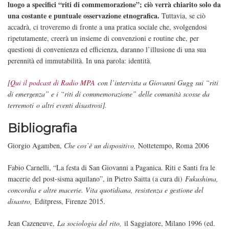
luogo a specifici “riti di commemorazione”; ciò verrà chiarito solo da
una costante e puntuale osservazione etnografica.
Tuttavia, se ciò
accadrà, ci troveremo di fronte a una pratica sociale che, svolgendosi
ripetutamente, creerà un insieme di convenzioni e routine che, per
questioni di convenienza ed efficienza, daranno l’illusione di una sua
perennità ed immutabilità. In una parola: identità.
[
Qui il podcast di Radio MPA
con l’intervista a Giovanni Gugg sui “riti
di emergenza” e i “riti di commemorazione” delle comunità scosse da
terremoti o altri eventi disastrosi].
Bibliografia
Giorgio Agamben,
Che cos’è un dispositivo,
Nottetempo, Roma 2006
Fabio Carnelli, “La festa di San Giovanni a Paganica. Riti e Santi fra le
macerie del post-sisma aquilano”, in Pietro Saitta (a cura di)
Fukushima,
concordia e altre macerie. Vita quotidiana, resistenza e gestione del
disastro,
Editpress, Firenze 2015.
Jean Cazeneuve,
La sociologia del rito,
il Saggiatore, Milano 1996 (ed.