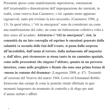
Presentati spesso come manifestazioni superstiziose, esternazioni
dell’irrazionalità o dimostrazioni dell’impreparazione dei sinistrati, in
realtà, come osserva Jean Cazeneuve, i riti «quanto meno appaiono
ragionevoli, tanto più rivelano la loro necessità» (Cazeneuve 1996, p.
13). In quest’ottica, i “riti in emergenza” sono da considerare sia come
una manifestazione del culto, sia come un’elaborazione collettiva volta a
Attraverso i “riti in emergenza”, cioè, la
dare senso all’accaduto.
comunità da un lato convoglia ed esprime le emozioni generate dalla
calamità (a seconda delle fasi dell’evento, si passa dalla sorpresa
all’incredulità, dall’ansia al terrore, dalla melanconia all’angoscia)
e, dall’altro, può riconoscere se stessa tanto in un cammino spaziale,
come nelle processioni che cingono l’abitato, quanto in un percorso
interiore, come nelle preghiere e litanie che sono una prima forma di
«messa in comune del dramma»
(Langumier 2008, p. 47). Tornando
all’eruzione del Vesuvio del marzo 1944, Lewis ed Emmanuel Roblès
forniscono due esempi di come le pratiche rituali effettuate in quei
momenti fungessero da strumento di controllo e di sfogo per stati
d’animo turbati e afflitti: