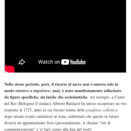
Nello stesso periodo, però, il ricorso al sacro non è emerso solo in
modo
o
; anzi, è stato manifestamente sollecitato
istintivo
impulsivo
da figure specifiche, sia laiche che ecclesiastiche
. Ad esempio, a Castel
del Rio (Bologna) il sindaco Alberto Baldazzi ha inteso recuperare un rito
risalente al 1725, anno in cui furono tenute delle
preghiere collettive
dopo alcuni eventi calamitosi in zona, stabilendo che questo in futuro
diverrà un appuntamento fisso (personalmente, li chiamo “riti di
commemorazione” e vi farò cenno alla fine del post):