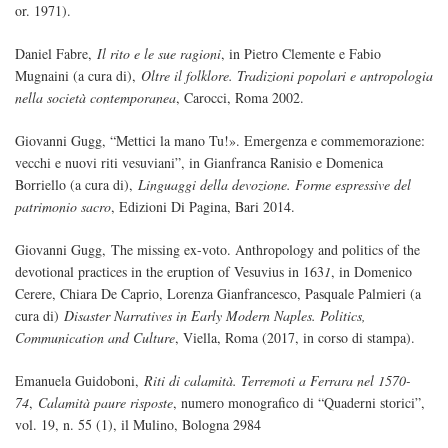
or. 1971).
Daniel Fabre,
Il rito e le sue ragioni
, in Pietro Clemente e Fabio
Mugnaini (a cura di),
Oltre il folklore. Tradizioni popolari e antropologia
nella società contemporanea
, Carocci, Roma 2002.
Giovanni Gugg, “Mettici la mano Tu!». Emergenza e commemorazione:
vecchi e nuovi riti vesuviani”, in Gianfranca Ranisio e Domenica
Borriello (a cura di),
Linguaggi della devozione. Forme espressive del
patrimonio sacro
, Edizioni Di Pagina, Bari 2014.
Giovanni Gugg, The missing ex-voto. Anthropology and politics of the
devotional practices in the eruption of Vesuvius in 163
1
, in Domenico
Cerere, Chiara De Caprio, Lorenza Gianfrancesco, Pasquale Palmieri (a
cura di)
Disaster Narratives in Early Modern Naples.
Politics,
Communication and Culture
, Viella, Roma (2017, in corso di stampa).
Emanuela Guidoboni,
Riti di calamità. Terremoti a Ferrara nel 1570-
74
,
Calamità paure risposte
, numero monografico di “Quaderni storici”,
vol. 19, n. 55 (1), il Mulino, Bologna 2984