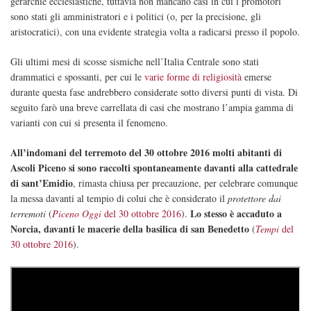
gerarchie ecclesiastiche, tuttavia non mancano casi in cui i promotori
sono stati gli amministratori e i politici (o, per la precisione, gli
aristocratici), con una evidente strategia volta a radicarsi presso il popolo.
Gli ultimi mesi di scosse sismiche nell’Italia Centrale sono stati
drammatici e spossanti, per cui le
varie forme di religiosità
emerse
durante questa fase andrebbero considerate sotto diversi punti di vista. Di
seguito farò una breve carrellata di casi che mostrano l’ampia gamma di
varianti con cui si presenta il fenomeno.
All’indomani del terremoto del 30 ottobre 2016 molti abitanti di
Ascoli Piceno si sono raccolti spontaneamente davanti alla cattedrale
di sant’Emidio
, rimasta chiusa per precauzione, per celebrare comunque
la messa davanti al tempio di colui che è considerato il
protettore dai
Lo stesso è accaduto a
terremoti
(
Piceno Oggi
del 30 ottobre 2016
).
Norcia, davanti le macerie della basilica di san Benedetto
(
Tempi
del
30 ottobre 2016
).