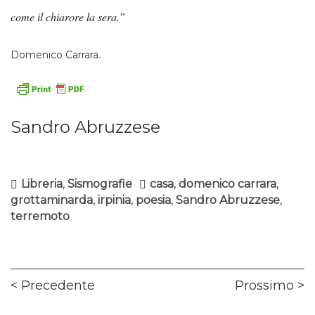
come il chiarore la sera.”
Domenico Carrara.
Sandro Abruzzese
Libreria
,
Sismografie
casa
,
domenico carrara
,
grottaminarda
,
irpinia
,
poesia
,
Sandro Abruzzese
,
terremoto
Navigazione
Previous
Ne
Precedente
Prossimo
articoli
post:
pos