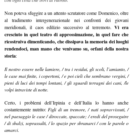
Non poteva sfuggire
a un attento scrutatore come Domenico, oltre
al tradimento intergenerazionale nei confronti dei giovani
Vi era
meridionali, il
caos edilizio successivo al terremoto.
cresciuto in quel teatro di approssimazione, in quel fare che
ricostruiva dimenticando, che dissipava la memoria dei luoghi
rendendoci, man mano che venivamo su, orfani della nostra
storia
:
Il nostro essere nelle lamiere, / tra i residui, gli scoli, l’amianto, /
le case mai finite, i copertoni, / e poi cieli che sembrano vergini, /
pieni di luci dei tempi lontani, / gli sguardi terragni dei cani, /le
volpi intraviste di notte.
Certo, i problemi dell’Irpinia e dell’Italia lo hanno anche
costantemente nutrito:
Figli di un tremore, / nati sopravvissuti, /
nel paesaggio le case / diroccate, spaccate; / eredi del proseguire
/ di sbalzi, soprassalti, / lo spazio per sbranarci / con le parole o
amarci
.