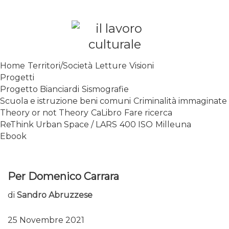
Skip
to
content
SPALANCARE LE FINESTRE DEI
Home
Territori/Società
Letture
Visioni
SAPERI, AFFACCIARSI SUL
Progetti
CONTEMPORANEO
Progetto Bianciardi
Sismografie
Scuola e istruzione beni comuni
Criminalità immaginate
Theory or not Theory
CaLibro
Fare ricerca
ReThink Urban Space / LARS
400 ISO
Milleuna
Ebook
Per Domenico Carrara
di
Sandro Abruzzese
25 Novembre 2021