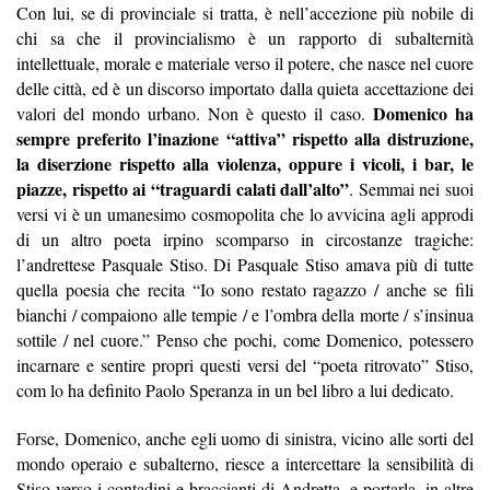
Con lui, se di provinciale si tratta, è nell’accezione più nobile di
chi sa che il provincialismo è un rapporto di subalternità
intellettuale, morale e materiale verso il potere, che nasce nel cuore
delle città, ed è un discorso importato dalla quieta accettazione dei
Domenico ha
valori del mondo urbano. Non è questo il caso.
sempre preferito l’inazione “attiva” rispetto alla distruzione,
la diserzione rispetto alla violenza, oppure i vicoli, i bar, le
piazze, rispetto ai “traguardi calati dall’alto”
. Semmai nei suoi
versi vi è un umanesimo cosmopolita che lo avvicina agli approdi
di un altro poeta irpino scomparso in circostanze tragiche:
l’andrettese Pasquale Stiso. Di Pasquale Stiso amava più di tutte
quella poesia che recita “Io sono restato ragazzo / anche se fili
bianchi / compaiono alle tempie / e l’ombra della morte / s’insinua
sottile / nel cuore.” Penso che pochi, come Domenico, potessero
incarnare e sentire propri questi versi del “poeta ritrovato” Stiso,
com lo ha definito Paolo Speranza in un bel libro a lui dedicato.
Forse, Domenico, anche egli uomo di sinistra, vicino alle sorti del
mondo operaio e subalterno, riesce a intercettare la sensibilità di
Stiso verso i contadini e braccianti di Andretta, e portarla, in altre