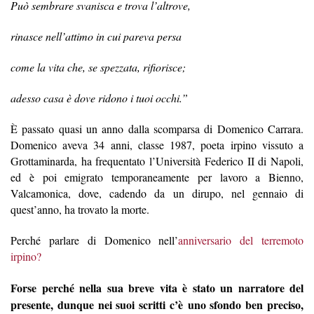
Pu
ò sembrare svanisca e trova l
’
altrove,
rinasce nell
’
attimo in cui pareva persa
come la vita che, se spezzata, rifiorisce;
adesso casa è dove ridono i tuoi occhi.
”
È passato quasi un anno dalla scomparsa di Domenico Carrara.
Domenico aveva 34 anni
, classe 1987, poeta irpino vissuto a
Grottaminarda, ha frequentato l
’Università
Federico II di Napoli,
ed è poi emigrato temporaneamente per lavoro a Bienno,
Valcamonica, dove, cadendo da un dirupo, nel gennaio di
quest
’
anno,
ha trovato la morte.
Perché parlare di Domenico nell’
anniversario del terremoto
irpino?
Forse perché nella sua breve vita è stato un narratore del
presente, dunque nei suoi scritti c’è
uno sfondo ben preciso,