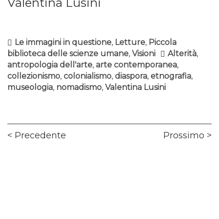
Valentina Lusini
Le immagini in questione
,
Letture
,
Piccola
biblioteca delle scienze umane
,
Visioni
Alterità
,
antropologia dell'arte
,
arte contemporanea
,
collezionismo
,
colonialismo
,
diaspora
,
etnografia
,
museologia
,
nomadismo
,
Valentina Lusini
Navigazione
Previous
Ne
Precedente
Prossimo
articoli
post:
pos