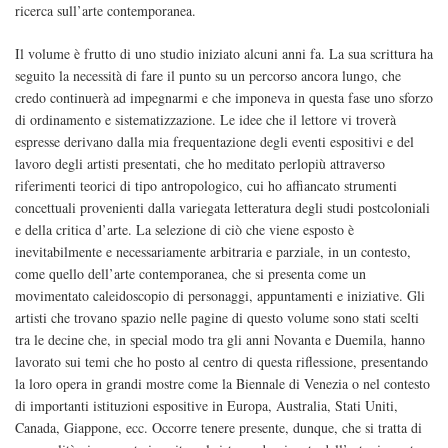
ricerca sull’arte contemporanea.
Il volume è frutto di uno studio iniziato alcuni anni fa. La sua scrittura ha
seguito la necessità di fare il punto su un percorso ancora lungo, che
credo continuerà ad impegnarmi e che imponeva in questa fase uno sforzo
di ordinamento e sistematizzazione. Le idee che il lettore vi troverà
espresse derivano dalla mia frequentazione degli eventi espositivi e del
lavoro degli artisti presentati, che ho meditato perlopiù attraverso
riferimenti teorici di tipo antropologico, cui ho affiancato strumenti
concettuali provenienti dalla variegata letteratura degli studi postcoloniali
e della critica d’arte. La selezione di ciò che viene esposto è
inevitabilmente e necessariamente arbitraria e parziale, in un contesto,
come quello dell’arte contemporanea, che si presenta come un
movimentato caleidoscopio di personaggi, appuntamenti e iniziative. Gli
artisti che trovano spazio nelle pagine di questo volume sono stati scelti
tra le decine che, in special modo tra gli anni Novanta e Duemila, hanno
lavorato sui temi che ho posto al centro di questa riflessione, presentando
la loro opera in grandi mostre come la Biennale di Venezia o nel contesto
di importanti istituzioni espositive in Europa, Australia, Stati Uniti,
Canada, Giappone, ecc. Occorre tenere presente, dunque, che si tratta di