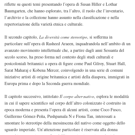
riflette su questi temi presentando l’opera di Susan Hiller e Lothar
Baumgarten, che hanno esplorato, tra l’altro, il ruolo che l’inventario,
l’archivio e la collezione hanno assunto nella classificazione e nella
repertoriazione della varietà etnica e culturale.
Il secondo capitolo,
La diversità come stereotipo
, si sofferma in
particolare sull’opera di Rasheed Araeen, inquadrandola nell’ambito di un
avanzato movimento intellettuale che, a partire dagli anni Sessanta del
secolo scorso, ha preso forma nel contesto degli studi culturali e
postcoloniali britannici a opera di figure come Paul Gilroy, Stuart Hall,
Sarat Maharaj e Kobena Mercer, coinvolgendo in una serie di comuni
iniziative artisti di origine britannica e artisti della diaspora, immigrati in
Europa prima e dopo la Seconda guerra mondiale.
Il capitolo successivo, intitolato
Il corpo alter-nativo
, esplora le modalità
in cui il sapere scientifico sul corpo dell’altro colonizzato è costruito in
epoca moderna e presenta l’opera di alcuni artisti, come Coco Fusco,
Guillermo Gómez-Peña, Pushpamala N e Fiona Tan, interessati a
smontare lo stereotipo della messinscena del nativo come oggetto dello
sguardo imperiale. Un’attenzione particolare è riservata alla donna