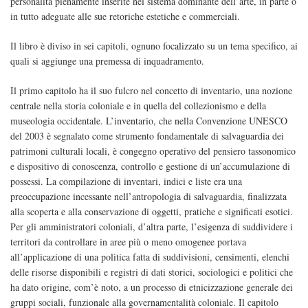
personalità pienamente inserite nel sistema dominante dell’arte, in parte o
in tutto adeguate alle sue retoriche estetiche e commerciali.
Il libro è diviso in sei capitoli, ognuno focalizzato su un tema specifico, ai
quali si aggiunge una premessa di inquadramento.
Il primo capitolo ha il suo fulcro nel concetto di inventario, una nozione
centrale nella storia coloniale e in quella del collezionismo e della
museologia occidentale. L’inventario, che nella Convenzione UNESCO
del 2003 è segnalato come strumento fondamentale di salvaguardia dei
patrimoni culturali locali, è congegno operativo del pensiero tassonomico
e dispositivo di conoscenza, controllo e gestione di un’accumulazione di
possessi. La compilazione di inventari, indici e liste era una
preoccupazione incessante nell’antropologia di salvaguardia, finalizzata
alla scoperta e alla conservazione di oggetti, pratiche e significati esotici.
Per gli amministratori coloniali, d’altra parte, l’esigenza di suddividere i
territori da controllare in aree più o meno omogenee portava
all’applicazione di una politica fatta di suddivisioni, censimenti, elenchi
delle risorse disponibili e registri di dati storici, sociologici e politici che
ha dato origine, com’è noto, a un processo di etnicizzazione generale dei
gruppi sociali, funzionale alla governamentalità coloniale. Il capitolo