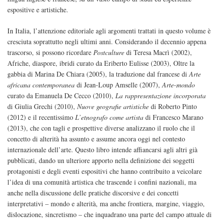
espositive e artistiche.
In Italia, l’attenzione editoriale agli argomenti trattati in questo volume è
cresciuta soprattutto negli ultimi anni. Considerando il decennio appena
trascorso, si possono ricordare
Postculture
di Teresa Macrì (2002),
Afriche, diaspore, ibridi curato da Eriberto Eulisse (2003), Oltre la
gabbia di Marina De Chiara (2005), la traduzione dal francese di
Arte
africana contemporanea
di Jean-Loup Amselle (2007),
Arte-mondo
curato da Emanuela De Cecco (2010),
La rappresentazione incorporata
di Giulia Grechi (2010),
Nuove geografie artistiche
di Roberto Pinto
(2012) e il recentissimo
L’etnografo come artista
di Francesco Marano
(2013), che con tagli e prospettive diverse analizzano il ruolo che il
concetto di alterità ha assunto e assume ancora oggi nel contesto
internazionale dell’arte. Questo libro intende affiancarsi agli altri già
pubblicati, dando un ulteriore apporto nella definizione dei soggetti
protagonisti e degli eventi espositivi che hanno contribuito a veicolare
l’idea di una comunità artistica che trascende i confini nazionali, ma
anche nella discussione delle pratiche discorsive e dei concetti
interpretativi – mondo e alterità, ma anche frontiera, margine, viaggio,
dislocazione, sincretismo – che inquadrano una parte del campo attuale di