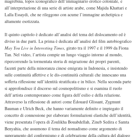
magrebina, topos iconografico dell’immaginario erotico coloniale, e
all’interpretazione di una serie di artiste arabe, come Majida Khattari e
Lalla Essaydi, che ne rileggono con acume l’immagine archetipica e
altamente esotizzata.
Il quinto capitolo è dedicato all’analisi del tema del dislocamento ed è
diviso in due parti. La prima è dedicata all’analisi del film autobiografico
May You Live in Interesting Times
, girato tra il 1997 e il 1999 da Fiona
Tan. Nel video, l’artista compie un lungo viaggio intorno al mondo,
ripercorrendo la tormentata storia di migrazione dei propri parenti,
facenti parte della minoranza cinese emigrata in Indonesia, e insistendo
sulle continuità affettive e le dis-continuità culturali che innescano una
sofferta riflessione sull’identità stratificata e in bilico. Nella seconda parte
si approfondisce il discorso sul cosmopolitismo e si esamina il ruolo
dell’artista contemporaneo come figura dell’esilio e della relazione.
Attraverso la riflessione di autori come Édouard Glissant, Zygmunt
Bauman e Ulrich Beck, che hanno variamente definito e impiegato il
concetto di connessione per elaborare formulazioni elastiche dell’identità,
viene presentata l’opera di Zoulikha Bouabdellah, Zineb Sedira e Samta
Benyahia, che assumono il tema del nomadismo come argomento di
superamento del conformismo e di celebrazione della cultura del dialogo