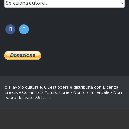
facebook
twitter
© il lavoro culturale. Quest'opera è distribuita con Licenza
Creative Commons Attribuzione - Non commerciale - Non
opere derivate 2.5 Italia.
CL
In collaborazione