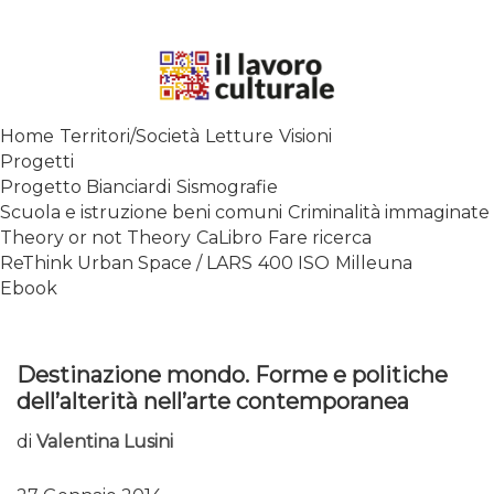
Skip
to
content
SPALANCARE LE FINESTRE DEI
Home
Territori/Società
Letture
Visioni
SAPERI, AFFACCIARSI SUL
Progetti
CONTEMPORANEO
Progetto Bianciardi
Sismografie
Scuola e istruzione beni comuni
Criminalità immaginate
Theory or not Theory
CaLibro
Fare ricerca
ReThink Urban Space / LARS
400 ISO
Milleuna
Ebook
Destinazione mondo. Forme e politiche
dell’alterità nell’arte contemporanea
di
Valentina Lusini