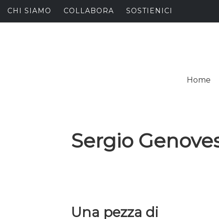
Skip
CHI SIAMO
COLLABORA
SOSTIENICI
to
content
I
SPALANCARE LE FINE
Home
C
Sergio Genoves
Una pezza di