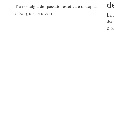
de
Tra nostalgia del passato, estetica e distopia.
di
Sergio Genovesi
La 
dei
di
S