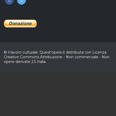
© il lavoro culturale. Quest'opera è distribuita con Licenza
Creative Commons Attribuzione - Non commerciale - Non
opere derivate 2.5 Italia.
CL
In collaborazione
Sostienici
Eventi