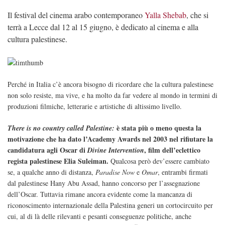
Il festival del cinema arabo contemporaneo
Yalla Shebab
, che si
terrà a Lecce dal 12 al 15 giugno, è dedicato al cinema e alla
cultura palestinese.
Perché in Italia c’è ancora bisogno di ricordare che la cultura palestinese
non solo resiste, ma vive, e ha molto da far vedere al mondo in termini di
produzioni filmiche, letterarie e artistiche di altissimo livello.
è stata più o meno questa la
There is no country called Palestine:
motivazione che ha dato l’Academy Awards nel 2003 nel rifiutare la
candidatura agli Oscar di
, film dell’eclettico
Divine Intervention
regista palestinese Elia Suleiman.
Qualcosa però dev’essere cambiato
se, a qualche anno di distanza,
Paradise Now
e
Omar
, entrambi firmati
dal palestinese Hany Abu Assad, hanno concorso per l’assegnazione
dell’Oscar. Tuttavia rimane ancora evidente come la mancanza di
riconoscimento internazionale della Palestina generi un cortocircuito per
cui, al di là delle rilevanti e pesanti conseguenze politiche, anche