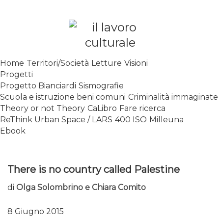
Skip
to
content
SPALANCARE LE FINESTRE DEI
Home
Territori/Società
Letture
Visioni
SAPERI, AFFACCIARSI SUL
Progetti
CONTEMPORANEO
Progetto Bianciardi
Sismografie
Scuola e istruzione beni comuni
Criminalità immaginate
Theory or not Theory
CaLibro
Fare ricerca
ReThink Urban Space / LARS
400 ISO
Milleuna
Ebook
There is no country called Palestine
di
Olga Solombrino e Chiara Comito
8 Giugno 2015