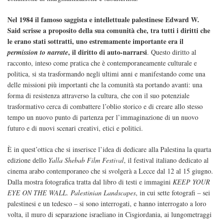
Nel 1984 il famoso saggista e intellettuale palestinese Edward W.
Said scrisse a proposito della sua comunità che, tra tutti i diritti che
le erano stati sottratti, uno estremamente importante era il
, il diritto di auto-narrarsi
permission to narrate
. Questo diritto al
racconto, inteso come pratica che è contemporaneamente culturale e
politica, si sta trasformando negli ultimi anni e manifestando come una
delle missioni più importanti che la comunità sta portando avanti: una
forma di resistenza attraverso la cultura, che con il suo potenziale
trasformativo cerca di combattere l’oblio storico e di creare allo stesso
tempo un nuovo punto di partenza per l’immaginazione di un nuovo
futuro e di nuovi scenari creativi, etici e politici.
È in quest’ottica che si inserisce l’idea di dedicare alla Palestina la quarta
edizione dello
Yalla Shebab Film Festival
, il festival italiano dedicato al
cinema arabo contemporaneo che si svolgerà a Lecce dal 12 al 15 giugno.
Dalla mostra fotografica tratta dal libro di testi e immagini
KEEP YOUR
EYE ON THE WALL. Palestinian Landscapes
, in cui sette fotografi – sei
palestinesi e un tedesco – si sono interrogati, e hanno interrogato a loro
volta, il muro di separazione israeliano in Cisgiordania, ai lungometraggi