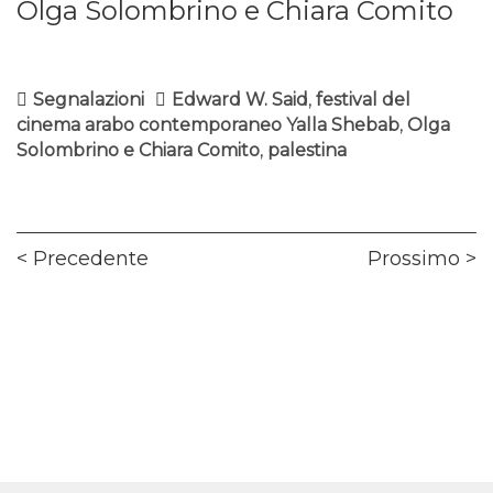
Olga Solombrino e Chiara Comito
Segnalazioni
Edward W. Said
,
festival del
cinema arabo contemporaneo Yalla Shebab
,
Olga
Solombrino e Chiara Comito
,
palestina
Navigazione
Previous
Ne
Precedente
Prossimo
articoli
post:
pos