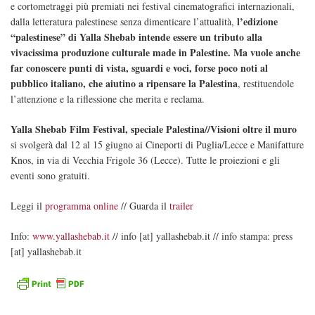
e cortometraggi più premiati nei festival cinematografici internazionali,
l’edizione
dalla letteratura palestinese senza dimenticare l’attualità,
“palestinese” di Yalla Shebab intende essere un tributo alla
vivacissima produzione culturale made in Palestine. Ma vuole anche
far conoscere punti di vista, sguardi e voci, forse poco noti al
pubblico italiano, che aiutino a ripensare la Palestina
, restituendole
l’attenzione e la riflessione che merita e reclama.
Yalla Shebab Film Festival, speciale Palestina//Visioni oltre il muro
si svolgerà dal 12 al 15 giugno ai Cineporti di Puglia/Lecce e Manifatture
Knos, in via di Vecchia Frigole 36 (Lecce). Tutte le proiezioni e gli
eventi sono gratuiti.
Leggi il
programma online
// Guarda il
trailer
Info:
www.yallashebab.it
// info [at] yallashebab.it // info stampa: press
[at] yallashebab.it