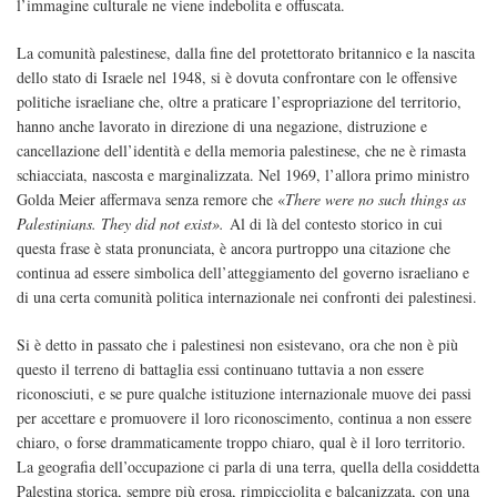
l’immagine culturale ne viene indebolita e offuscata.
La comunità palestinese, dalla fine del protettorato britannico e la nascita
dello stato di Israele nel 1948, si è dovuta confrontare con le offensive
politiche israeliane che, oltre a praticare l’espropriazione del territorio,
hanno anche lavorato in direzione di una negazione, distruzione e
cancellazione dell’identità e della memoria palestinese, che ne è rimasta
schiacciata, nascosta e marginalizzata. Nel 1969, l’allora primo ministro
Golda Meier affermava senza remore che «
There were no such things as
Palestinians.
They did not exist».
Al di là del contesto storico in cui
questa frase è stata pronunciata, è ancora purtroppo una citazione che
continua ad essere simbolica dell’atteggiamento del governo israeliano e
di una certa comunità politica internazionale nei confronti dei palestinesi.
Si è detto in passato che i palestinesi non esistevano, ora che non è più
questo il terreno di battaglia essi continuano tuttavia a non essere
riconosciuti, e se pure qualche istituzione internazionale muove dei passi
per accettare e promuovere il loro riconoscimento, continua a non essere
chiaro, o forse drammaticamente troppo chiaro, qual è il loro territorio.
La geografia dell’occupazione ci parla di una terra, quella della cosiddetta
Palestina storica, sempre più erosa, rimpicciolita e balcanizzata, con una