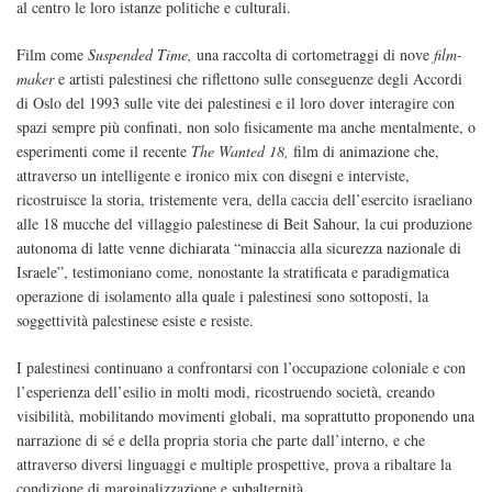
al centro le loro istanze politiche e culturali.
Film come
Suspended Time,
una raccolta di cortometraggi di nove
film-
maker
e artisti palestinesi che riflettono sulle conseguenze degli Accordi
di Oslo del 1993 sulle vite dei palestinesi e il loro dover interagire con
spazi sempre più confinati, non solo fisicamente ma anche mentalmente, o
esperimenti come il recente
The Wanted 18,
film di animazione che,
attraverso un intelligente e ironico mix con disegni e interviste,
ricostruisce la storia, tristemente vera, della caccia dell’esercito israeliano
alle 18 mucche del villaggio palestinese di Beit Sahour, la cui produzione
autonoma di latte venne dichiarata “minaccia alla sicurezza nazionale di
Israele”, testimoniano come, nonostante la stratificata e paradigmatica
operazione di isolamento alla quale i palestinesi sono sottoposti, la
soggettività palestinese esiste e resiste.
I palestinesi continuano a confrontarsi con l’occupazione coloniale e con
l’esperienza dell’esilio in molti modi, ricostruendo società, creando
visibilità, mobilitando movimenti globali, ma soprattutto proponendo una
narrazione di sé e della propria storia che parte dall’interno, e che
attraverso diversi linguaggi e multiple prospettive, prova a ribaltare la
condizione di marginalizzazione e subalternità.