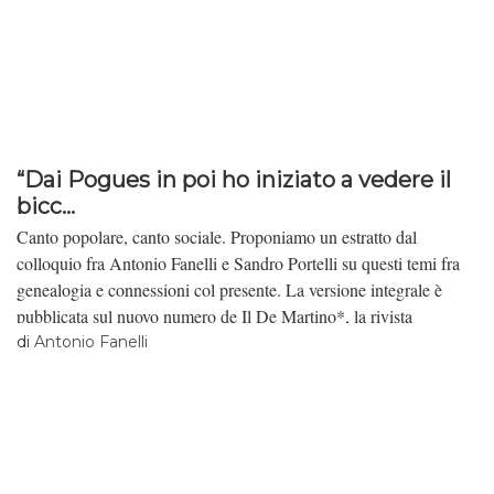
“Dai Pogues in poi ho iniziato a vedere il
bicc...
Canto popolare, canto sociale. Proponiamo un estratto dal
colloquio fra Antonio Fanelli e Sandro Portelli su questi temi fra
genealogia e connessioni col presente. La versione integrale è
pubblicata sul nuovo numero de Il De Martino*, la rivista
dell’Istituto culturale dedicato al grande etnografo napoletano,
di
Antonio Fanelli
studioso del “mondo magico”.