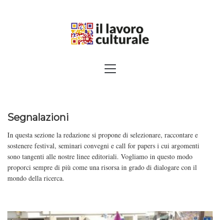
Skip
to
content
SPALANCARE LE FINESTRE DEI
Primary
Menu
SAPERI, AFFACCIARSI SUL
CONTEMPORANEO
Segnalazioni
In questa sezione la redazione si propone di selezionare, raccontare e
sostenere festival, seminari convegni e call for papers i cui argomenti
sono tangenti alle nostre linee editoriali. Vogliamo in questo modo
proporci sempre di più come una risorsa in grado di dialogare con il
mondo della ricerca.