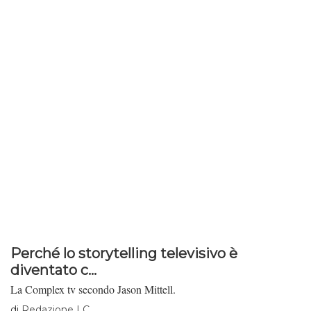
dell’alternanza scuola lavoro la sua sintesi perfetta.
Perché lo storytelling televisivo è
diventato c...
La Complex tv secondo Jason Mittell.
di
Redazione LC