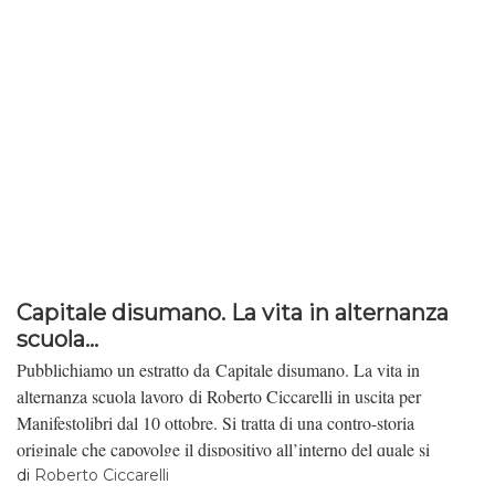
Capitale disumano. La vita in alternanza
scuola...
Pubblichiamo un estratto da Capitale disumano. La vita in
alternanza scuola lavoro di Roberto Ciccarelli in uscita per
Manifestolibri dal 10 ottobre. Si tratta di una contro-storia
originale che capovolge il dispositivo all’interno del quale si
svolgono le nostre vite, un dispositivo che ha nei meccanismi
di
Roberto Ciccarelli