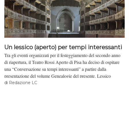
Un lessico (aperto) per tempi interessanti
Tra gli eventi organizzati per il festeggiamento del secondo anno
di riapertura, il Teatro Rossi Aperto di Pisa ha deciso di ospitare
una “Conversazione su tempi interessanti” a partire dalla
presentazione del volume Genealogie del presente. Lessico
politico per tempi interessanti, a cura di Federico Zappino,
di
Redazione LC
Lorenzo Coccoli e Marco Tabacchini (Mimesis, 2014). il lavoro
culturale, in collaborazione con il Teatro Rossi Aperto, ne offre
oggi un’articolata restituzione.