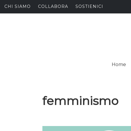
Skip
CHI SIAMO
COLLABORA
SOSTIENICI
to
content
I
SPALANCARE LE FINE
Home
C
femminismo