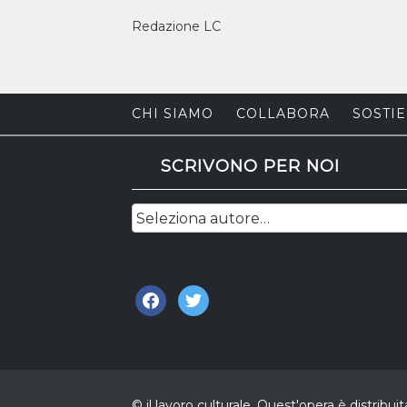
Redazione LC
CHI SIAMO
COLLABORA
SOSTIE
SCRIVONO PER NOI
facebook
twitter
© il lavoro culturale. Quest'opera è distri