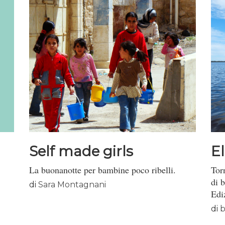
Self made girls
E
La buonanotte per bambine poco ribelli.
Tor
di 
di
Sara Montagnani
Edi
di
b