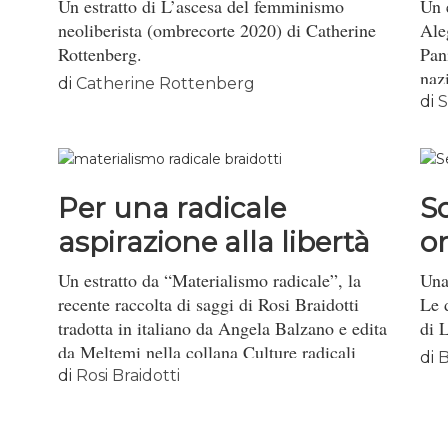
femminismo?
Un estratto di L’ascesa del femminismo
Un 
neoliberista (ombrecorte 2020) di Catherine
Ale
Rottenberg.
Pan
naz
di
Catherine Rottenberg
di
S
Per una radicale
So
aspirazione alla libertà
or
Un estratto da “Materialismo radicale”, la
Una
recente raccolta di saggi di Rosi Braidotti
Le 
tradotta in italiano da Angela Balzano e edita
di 
da Meltemi nella collana Culture radicali
di
B
diretta dal Gruppo Ippolita, che ringraziamo.
di
Rosi Braidotti