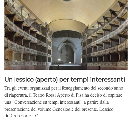
Un lessico (aperto) per tempi interessanti
Tra gli eventi organizzati per il festeggiamento del secondo anno
di riapertura, il Teatro Rossi Aperto di Pisa ha deciso di ospitare
una “Conversazione su tempi interessanti” a partire dalla
presentazione del volume Genealogie del presente. Lessico
politico per tempi interessanti, a cura di Federico Zappino,
di
Redazione LC
Lorenzo Coccoli e Marco Tabacchini (Mimesis, 2014). il lavoro
culturale, in collaborazione con il Teatro Rossi Aperto, ne offre