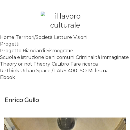
Skip
to
content
SPALANCARE LE FINESTRE DEI
Home
Territori/Società
Letture
Visioni
SAPERI, AFFACCIARSI SUL
Progetti
CONTEMPORANEO
Progetto Bianciardi
Sismografie
Scuola e istruzione beni comuni
Criminalità immaginate
Theory or not Theory
CaLibro
Fare ricerca
ReThink Urban Space / LARS
400 ISO
Milleuna
Ebook
Enrico Gullo