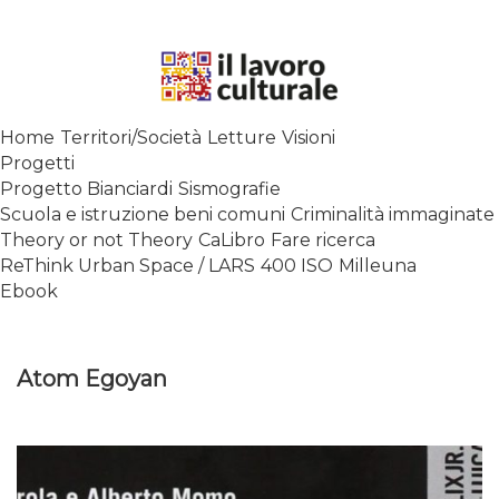
Skip
to
content
SPALANCARE LE FINESTRE DEI
Home
Territori/Società
Letture
Visioni
SAPERI, AFFACCIARSI SUL
Progetti
CONTEMPORANEO
Progetto Bianciardi
Sismografie
Scuola e istruzione beni comuni
Criminalità immaginate
Theory or not Theory
CaLibro
Fare ricerca
ReThink Urban Space / LARS
400 ISO
Milleuna
Ebook
Atom Egoyan