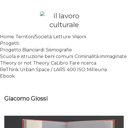
Skip
to
content
SPALANCARE LE FINESTRE DEI
Home
Territori/Società
Letture
Visioni
SAPERI, AFFACCIARSI SUL
Progetti
CONTEMPORANEO
Progetto Bianciardi
Sismografie
Scuola e istruzione beni comuni
Criminalità immaginate
Theory or not Theory
CaLibro
Fare ricerca
ReThink Urban Space / LARS
400 ISO
Milleuna
Ebook
Giacomo Giossi