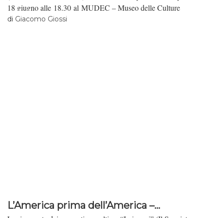
18 giugno alle 18.30 al MUDEC – Museo delle Culture
di Milano.
di
Giacomo Giossi
L’America prima dell’America –...