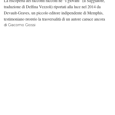
La riscoperta dei racconti raccolti ne “I giovani” (Il Saggiatore,
traduzione di Delfina Vezzoli) riportati alla luce nel 2014 da
Devault-Graves, un piccolo editore indipendente di Memphis,
testimoniano proprio la trasversalità di un autore capace ancora
oggi di raccontare angosce e turbamenti di un secolo di cui in
di
Giacomo Giossi
qualche modo ancora facciamo parte.