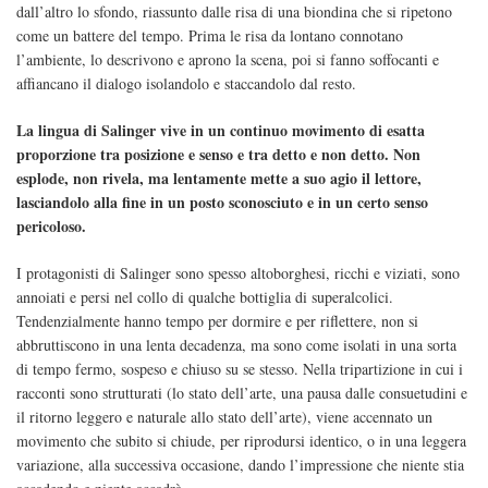
dall’altro lo sfondo, riassunto dalle risa di una biondina che si ripetono
come un battere del tempo. Prima le risa da lontano connotano
l’ambiente, lo descrivono e aprono la scena, poi si fanno soffocanti e
affiancano il dialogo isolandolo e staccandolo dal resto.
La lingua di Salinger vive in un continuo movimento di esatta
proporzione tra posizione e senso e tra detto e non detto. Non
esplode, non rivela, ma lentamente mette a suo agio il lettore,
lasciandolo alla fine in un posto sconosciuto e in un certo senso
pericoloso.
I protagonisti di Salinger sono spesso altoborghesi, ricchi e viziati, sono
annoiati e persi nel collo di qualche bottiglia di superalcolici.
Tendenzialmente hanno tempo per dormire e per riflettere, non si
abbruttiscono in una lenta decadenza, ma sono come isolati in una sorta
di tempo fermo, sospeso e chiuso su se stesso. Nella tripartizione in cui i
racconti sono strutturati (lo stato dell’arte, una pausa dalle consuetudini e
il ritorno leggero e naturale allo stato dell’arte), viene accennato un
movimento che subito si chiude, per riprodursi identico, o in una leggera
variazione, alla successiva occasione, dando l’impressione che niente stia