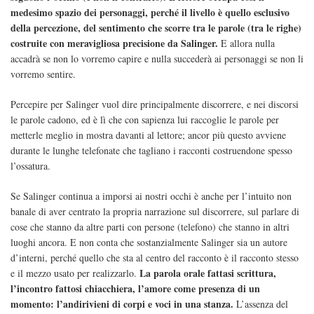
medesimo spazio dei personaggi, perché il livello è quello esclusivo
della percezione, del sentimento che scorre tra le parole (tra le righe)
costruite con meravigliosa precisione da Salinger.
E allora nulla
accadrà se non lo vorremo capire e nulla succederà ai personaggi se non li
vorremo sentire.
Percepire per Salinger vuol dire principalmente discorrere, e nei discorsi
le parole cadono, ed è lì che con sapienza lui raccoglie le parole per
metterle meglio in mostra davanti al lettore; ancor più questo avviene
durante le lunghe telefonate che tagliano i racconti costruendone spesso
l’ossatura.
Se Salinger continua a imporsi ai nostri occhi è anche per l’intuito non
banale di aver centrato la propria narrazione sul discorrere, sul parlare di
cose che stanno da altre parti con persone (telefono) che stanno in altri
luoghi ancora. E non conta che sostanzialmente Salinger sia un autore
d’interni, perché quello che sta al centro del racconto è il racconto stesso
La parola orale fattasi scrittura,
e il mezzo usato per realizzarlo.
l’incontro fattosi chiacchiera, l’amore come presenza di un
momento: l’andirivieni di corpi e voci in una stanza.
L’assenza del