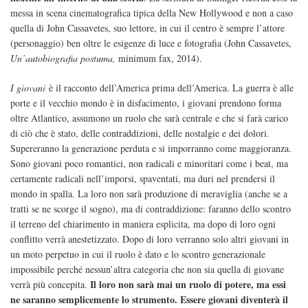
messa in scena cinematografica tipica della New Hollywood e non a caso
quella di John Cassavetes, suo lettore, in cui il centro è sempre l’attore
(personaggio) ben oltre le esigenze di luce e fotografia (John Cassavetes,
Un’autobiografia postuma,
minimum fax, 2014).
I giovani
è il racconto dell’America prima dell’America. La guerra è alle
porte e il vecchio mondo è in disfacimento, i giovani prendono forma
oltre Atlantico, assumono un ruolo che sarà centrale e che si farà carico
di ciò che è stato, delle contraddizioni, delle nostalgie e dei dolori.
Supereranno la generazione perduta e si imporranno come maggioranza.
Sono giovani poco romantici, non radicali e minoritari come i beat, ma
certamente radicali nell’imporsi, spaventati, ma duri nel prendersi il
mondo in spalla. La loro non sarà produzione di meraviglia (anche se a
tratti se ne scorge il sogno), ma di contraddizione: faranno dello scontro
il terreno del chiarimento in maniera esplicita, ma dopo di loro ogni
conflitto verrà anestetizzato. Dopo di loro verranno solo altri giovani in
un moto perpetuo in cui il ruolo è dato e lo scontro generazionale
impossibile perché nessun’altra categoria che non sia quella di giovane
Il loro non sarà mai un ruolo di potere, ma essi
verrà più concepita.
ne saranno semplicemente lo strumento. Essere giovani diventerà il