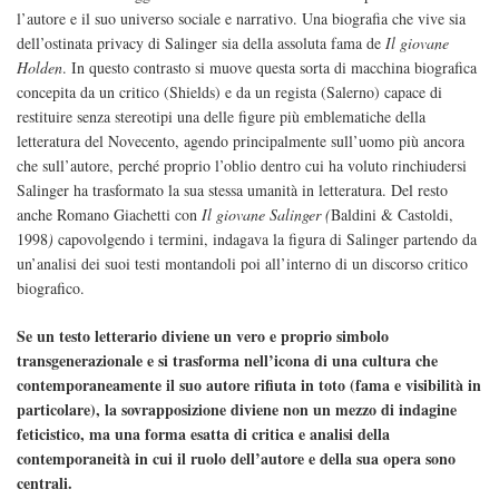
l’autore e il suo universo sociale e narrativo. Una biografia che vive sia
dell’ostinata privacy di Salinger sia della assoluta fama de
Il giovane
Holden
. In questo contrasto si muove questa sorta di macchina biografica
concepita da un critico (Shields) e da un regista (Salerno) capace di
restituire senza stereotipi una delle figure più emblematiche della
letteratura del Novecento, agendo principalmente sull’uomo più ancora
che sull’autore, perché proprio l’oblio dentro cui ha voluto rinchiudersi
Salinger ha trasformato la sua stessa umanità in letteratura. Del resto
anche Romano Giachetti con
Il giovane Salinger (
Baldini & Castoldi,
1998
)
capovolgendo i termini, indagava la figura di Salinger partendo da
un’analisi dei suoi testi montandoli poi all’interno di un discorso critico
biografico.
Se un testo letterario diviene un vero e proprio simbolo
transgenerazionale e si trasforma nell’icona di una cultura che
contemporaneamente il suo autore rifiuta in toto (fama e visibilità in
particolare), la sovrapposizione diviene non un mezzo di indagine
feticistico, ma una forma esatta di critica e analisi della
contemporaneità in cui il ruolo dell’autore e della sua opera sono
centrali.