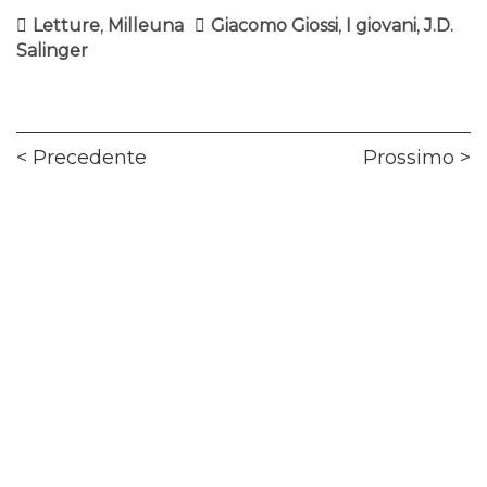
Letture
,
Milleuna
Giacomo Giossi
,
I giovani
,
J.D.
Salinger
Navigazione
Previous
Ne
Precedente
Prossimo
articoli
post:
pos