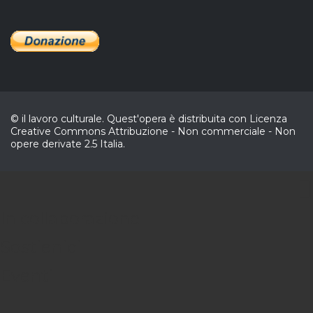
© il lavoro culturale. Quest'opera è distribuita con Licenza
Creative Commons Attribuzione - Non commerciale - Non
opere derivate 2.5 Italia.
CL
In collaborazione
Sostienici
Eventi