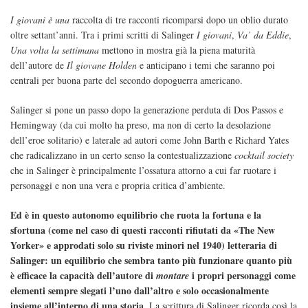
I giovani è una
raccolta di tre racconti ricomparsi dopo un oblio durato
oltre settant’anni. Tra i primi scritti di Salinger
I giovani
,
Va’ da Eddie
,
Una volta la settimana
mettono in mostra già la piena maturità
dell’autore de
Il giovane Holden
e anticipano i temi che saranno poi
centrali per buona parte del secondo dopoguerra americano.
Salinger si pone un passo dopo la generazione perduta di Dos Passos e
Hemingway (da cui molto ha preso, ma non di certo la desolazione
dell’eroe solitario) e laterale ad autori come John Barth e Richard Yates
che radicalizzano in un certo senso la contestualizzazione
cocktail society
che in Salinger è principalmente l’ossatura attorno a cui far ruotare i
personaggi e non una vera e propria critica d’ambiente.
Ed è in questo autonomo equilibrio che ruota la fortuna e la
sfortuna (come nel caso di questi racconti rifiutati da «The New
Yorker» e approdati solo su riviste minori nel 1940) letteraria di
Salinger: un equilibrio che sembra tanto più funzionare quanto più
è efficace la capacità dell’autore di
i propri personaggi come
montare
elementi sempre slegati l’uno dall’altro e solo occasionalmente
insieme all’interno di una storia
. La scrittura di Salinger ricorda così la