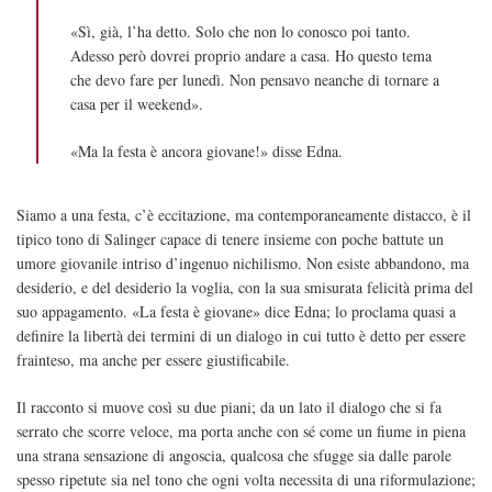
«Sì, già, l’ha detto. Solo che non lo conosco poi tanto.
Adesso però dovrei proprio andare a casa. Ho questo tema
che devo fare per lunedì. Non pensavo neanche di tornare a
casa per il weekend».
«Ma la festa è ancora giovane!» disse Edna.
Siamo a una festa, c’è eccitazione, ma contemporaneamente distacco, è il
tipico tono di Salinger capace di tenere insieme con poche battute un
umore giovanile intriso d’ingenuo nichilismo. Non esiste abbandono, ma
desiderio, e del desiderio la voglia, con la sua smisurata felicità prima del
suo appagamento. «La festa è giovane» dice Edna; lo proclama quasi a
definire la libertà dei termini di un dialogo in cui tutto è detto per essere
frainteso, ma anche per essere giustificabile.
Il racconto si muove così su due piani; da un lato il dialogo che si fa
serrato che scorre veloce, ma porta anche con sé come un fiume in piena
una strana sensazione di angoscia, qualcosa che sfugge sia dalle parole
spesso ripetute sia nel tono che ogni volta necessita di una riformulazione;