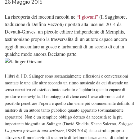
26 Maggio 2015
La riscoperta dei racconti raccolti ne
“I giovani”
(Il Saggiatore,
traduzione di Delfina Vezzoli) riportati alla luce nel 2014 da
Devault-Graves, un piccolo editore indipendente di Memphis,
testimoniano proprio la trasversalità di un autore capace ancora
oggi di raccontare angosce e turbamenti di un secolo di cui in
qualche modo ancora facciamo parte.
I libri di J.D. Salinger sono sostanzialmente riflessioni e conversazioni
montate le une alle altre secondo un ritmo musicale da cui discende un
senso narrativo ed estetico tanto asciutto e lapidario quanto capace di
produrre meraviglia. Il montaggio diviene così l’asse attorno a cui è
possibile penetrare l’opera e quello che viene più comunemente definito il
mistero di un autore tanto pubblico quanto appartato (ostinatamente
appartato). Non è un semplice obbligo dettato da necessità se la più
importante biografia su Salinger (David Shields, Shane Salerno,
Salinger.
La guerra privata di uno scrittore
, ISBN 2014) sia costruita proprio
attraverso il montaggio di una serie di testimonianze capaci di definire