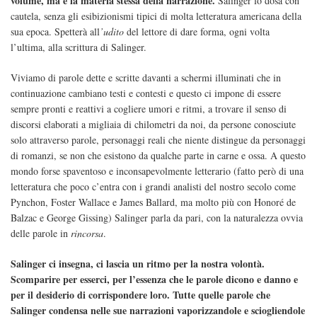
volume, ma è la materia stessa della narrazione.
Salinger lo dosa con
cautela, senza gli esibizionismi tipici di molta letteratura americana della
sua epoca. Spetterà all
’udito
del lettore di dare forma, ogni volta
l’ultima, alla scrittura di Salinger.
Viviamo di parole dette e scritte davanti a schermi illuminati che in
continuazione cambiano testi e contesti e questo ci impone di essere
sempre pronti e reattivi a cogliere umori e ritmi, a trovare il senso di
discorsi elaborati a migliaia di chilometri da noi, da persone conosciute
solo attraverso parole, personaggi reali che niente distingue da personaggi
di romanzi, se non che esistono da qualche parte in carne e ossa. A questo
mondo forse spaventoso e inconsapevolmente letterario (fatto però di una
letteratura che poco c’entra con i grandi analisti del nostro secolo come
Pynchon, Foster Wallace e James Ballard, ma molto più con Honoré de
Balzac e George Gissing) Salinger parla da pari, con la naturalezza ovvia
delle parole in
rincorsa
.
Salinger ci insegna, ci lascia un ritmo per la nostra volontà.
Scomparire per esserci, per l’essenza che le parole dicono e danno e
per il desiderio di corrispondere loro. Tutte quelle parole che
Salinger condensa nelle sue narrazioni vaporizzandole e sciogliendole