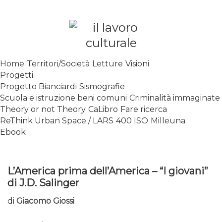
Skip
to
content
SPALANCARE LE FINESTRE DEI
Home
Territori/Società
Letture
Visioni
SAPERI, AFFACCIARSI SUL
Progetti
CONTEMPORANEO
Progetto Bianciardi
Sismografie
Scuola e istruzione beni comuni
Criminalità immaginate
Theory or not Theory
CaLibro
Fare ricerca
ReThink Urban Space / LARS
400 ISO
Milleuna
Ebook
L’America prima dell’America – “I giovani”
di J.D. Salinger
di
Giacomo Giossi