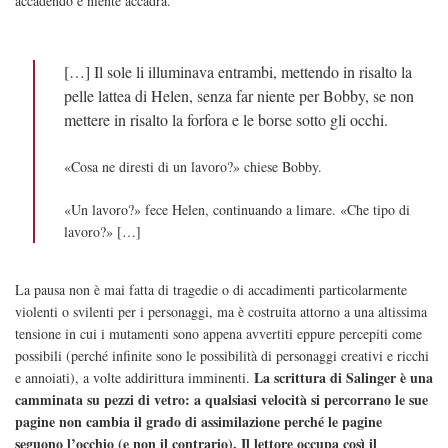
accadendo e niente accadrà.
[…] Il sole li illuminava entrambi, mettendo in risalto la
pelle lattea di Helen, senza far niente per Bobby, se non
mettere in risalto la forfora e le borse sotto gli occhi.
«Cosa ne diresti di un lavoro?» chiese Bobby.
«Un lavoro?» fece Helen, continuando a limare. «Che tipo di
lavoro?» […]
La pausa non è mai fatta di tragedie o di accadimenti particolarmente
violenti o svilenti per i personaggi, ma è costruita attorno a una altissima
tensione in cui i mutamenti sono appena avvertiti eppure percepiti come
possibili (perché infinite sono le possibilità di personaggi creativi e ricchi
La scrittura di Salinger è una
e annoiati), a volte addirittura imminenti.
camminata su pezzi di vetro: a qualsiasi velocità si percorrano le sue
pagine non cambia il grado di assimilazione perché le pagine
seguono l’occhio (e non il contrario). Il lettore occupa così il