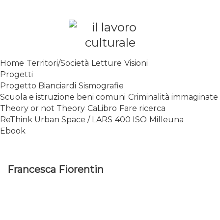
Skip
to
content
SPALANCARE LE FINESTRE DEI
Home
Territori/Società
Letture
Visioni
SAPERI, AFFACCIARSI SUL
Progetti
CONTEMPORANEO
Progetto Bianciardi
Sismografie
Scuola e istruzione beni comuni
Criminalità immaginate
Theory or not Theory
CaLibro
Fare ricerca
ReThink Urban Space / LARS
400 ISO
Milleuna
Ebook
Francesca Fiorentin