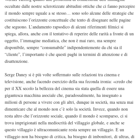
occultate dalle nostre sclerotizzate abitudini ottiche che ci fanno percepire
il mondo sempre uguale a se stesso… sono solo alcune delle strategie che
costituiscono l’orizzonte concettuale che tento di disegnare nelle pagine
che seguono. L’andamento rapsodico di alcuni riferimenti filmici si
spiega, allora, anche con il tentativo di reperire delle rarità a fronte di un
oggetto, l’immagine mediatica, che non è mai raro, ma sempre
disponibile, sempre “consumabile” indipendentemente da chi sia il
“cliente”, l’importante è che questi paghi in termini di attenzione e di
disattenzione.
Serge Daney si è più volte soffermato sulle relazioni tra cinema e
televisione, anche facendo esercizio della sua feconda ironia: «credo che
per il XX secolo la bellezza del cinema sia stata quella di essere una
gigantesca macchina asociale che, paradossalmente, ha insegnato a
milioni di persone a vivere con gli altri, dunque in società, ma senza mai
dimenticare che al mondo non c’è solo la società. Invece, quando non
resta altro che l’orizzonte sociale, quando il mondo è scomparso, ci si
trova imprigionati nella mediocrità del villaggio globale, e anche se
questo villaggio è ultracomunicante resta sempre un villaggio. E un
villaggio non ha bisogno di critica, ha bisogno di imbonitori, di ultras, di