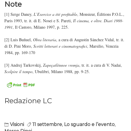
Note
[1] Serge Daney,
L’Exercice a été profitable
, Monsieur, Éditions P.O.L.,
Paris 1993, tr. it. di E. Nosei e S. Pareti,
Il cinema, e oltre. Diari 1988-
1991
, Il Castoro, Milano 1997, p. 225.
[2] Luis Buñuel,
Obra literaria
, a cura di Augustín Sánchez Vidal, tr. it.
di D. Pini Moro,
Scritti letterari e cinematografici
, Marsilio, Venezia
1984, pp. 169-170
[3] Andrej Tarkovskij,
Zapeçatlënnoe vremja
, tr. it. a cura di V. Nadai,
Scolpire il tempo
, Ubulibri, Milano 1988, pp. 9-25.
Redazione LC
Visioni
11 settembre
,
Lo sguardo e l’evento
,