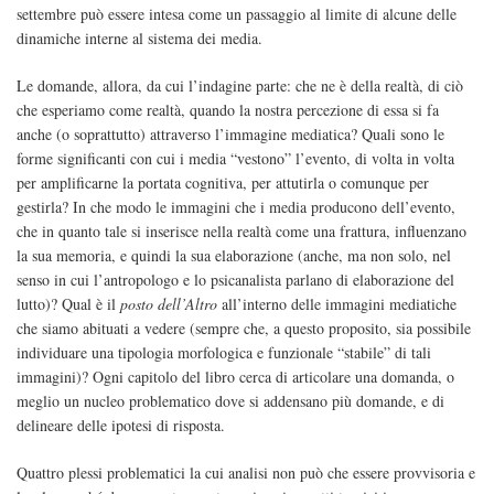
settembre può essere intesa come un passaggio al limite di alcune delle
dinamiche interne al sistema dei media.
Le domande, allora, da cui l’indagine parte: che ne è della realtà, di ciò
che esperiamo come realtà, quando la nostra percezione di essa si fa
anche (o soprattutto) attraverso l’immagine mediatica? Quali sono le
forme significanti con cui i media “vestono” l’evento, di volta in volta
per amplificarne la portata cognitiva, per attutirla o comunque per
gestirla? In che modo le immagini che i media producono dell’evento,
che in quanto tale si inserisce nella realtà come una frattura, influenzano
la sua memoria, e quindi la sua elaborazione (anche, ma non solo, nel
senso in cui l’antropologo e lo psicanalista parlano di elaborazione del
lutto)? Qual è il
posto dell’Altro
all’interno delle immagini mediatiche
che siamo abituati a vedere (sempre che, a questo proposito, sia possibile
individuare una tipologia morfologica e funzionale “stabile” di tali
immagini)? Ogni capitolo del libro cerca di articolare una domanda, o
meglio un nucleo problematico dove si addensano più domande, e di
delineare delle ipotesi di risposta.
Quattro plessi problematici la cui analisi non può che essere provvisoria e