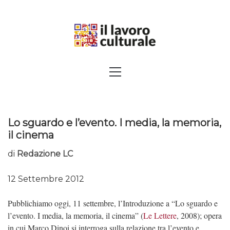
Skip
to
content
SPALANCARE LE FINESTRE DEI
Primary
Menu
SAPERI, AFFACCIARSI SUL
CONTEMPORANEO
Lo sguardo e l’evento. I media, la memoria,
il cinema
di
Redazione LC
12 Settembre 2012
Pubblichiamo oggi, 11 settembre, l’Introduzione a “Lo sguardo e
l’evento. I media, la memoria, il cinema” (
Le Lettere
, 2008); opera
in cui Marco Dinoi si interroga sulla relazione tra l’evento e