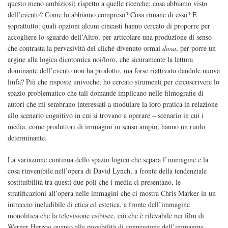
questo meno ambiziosi) rispetto a quelle ricerche: cosa abbiamo visto
dell’evento? Come lo abbiamo compreso? Cosa rimane di esso? E
soprattutto: quali opzioni alcuni cineasti hanno cercato di proporre per
accogliere lo sguardo dell’Altro, per articolare una produzione di senso
che contrasta la pervasività del cliché divenuto ormai
doxa
, per porre un
argine alla logica dicotomica noi/loro, che sicuramente la lettura
dominante dell’evento non ha prodotto, ma forse riattivato dandole nuova
linfa? Più che risposte univoche, ho cercato strumenti per circoscrivere lo
spazio problematico che tali domande implicano nelle filmografie di
autori che mi sembrano interessati a modulare la loro pratica in relazione
allo scenario cognitivo in cui si trovano a operare – scenario in cui i
media, come produttori di immagini in senso ampio, hanno un ruolo
determinante.
La variazione continua dello spazio logico che separa l’immagine e la
cosa rinvenibile nell’opera di David Lynch, a fronte della tendenziale
sostituibilità tra questi due poli che i media ci presentano, le
stratificazioni all’opera nelle immagini che ci mostra Chris Marker in un
intreccio ineludibile di etica ed estetica, a fronte dell’immagine
monolitica che la televisione esibisce, ciò che è rilevabile nei film di
Werner Herzog quanto alle possibilità di connessione dell’immagine