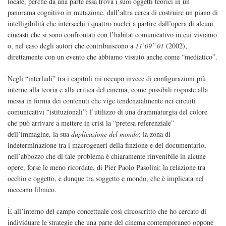
locale, perché da una parte essa trova i suoi oggetti teorici in un
panorama cognitivo in mutazione, dall’altra cerca di costruire un piano di
intelligibilità che intersechi i quattro nuclei a partire dall’opera di alcuni
cineasti che si sono confrontati con l’habitat comunicativo in cui viviamo
o, nel caso degli autori che contribuiscono a
11’09’’01
(2002),
direttamente con un evento che abbiamo vissuto anche come “mediatico”.
Negli “interludi” tra i capitoli mi occupo invece di configurazioni più
interne alla teoria e alla critica del cinema, come possibili risposte alla
messa in forma dei contenuti che vige tendenzialmente nei circuiti
comunicativi “istituzionali”: l’utilizzo di una drammaturgia del colore
che può arrivare a mettere in crisi la “pretesa referenziale”
dell’immagine, la sua
duplicazione del mondo
; la zona di
indeterminazione tra i macrogeneri della finzione e del documentario,
nell’abbozzo che di tale problema è chiaramente rinvenibile in alcune
opere, forse le meno ricordate, di Pier Paolo Pasolini; la relazione tra
occhio e oggetto, e dunque tra soggetto e mondo, che è implicata nel
meccano filmico.
È all’interno del campo concettuale così circoscritto che ho cercato di
individuare le strategie che una parte del cinema contemporaneo oppone