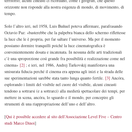
territorio; alcuni cineasti ci ricordano, come i geografi, che questo
orizzonte non risponde alla nostra esigenza di mondo, di movimento, di
tempo.
Solo l’altro ieri, nel 1958, Luis Buñuel poteva affermare, parafrasando
Octavio Paz: «basterebbe che la palpebra bianca dello schermo riflettesse
la luce che le è propria, per far saltare l’universo. Ma per il momento
possiamo dormire tranquilli poiché la luce cinematografica è
convenientemente dosata e incatenata. In nessuna delle arti tradizionali
c’è una sproporzione così grande fra possibilità e realizzazione come nel
cinema»
[2]
; e ieri, nel 1986, Andrej Tarkovskij manifestava una
smisurata fiducia perché il cinema era appena agli inizi e la strada delle
sue sperimentazioni sarebbe stata tanto lunga quanto fertile.
[3]
Ancóra,
esplorando i limiti del visibile nel cuore del visibile, alcuni cineasti
tendono a sottrarsi (e a sottrarci) alla medietà spettacolare dei tempi, per
mettere in scena, ancóra, lo sguardo e il mondo, per concepire gli
strumenti di una riappropriazione dell’uno e dell’altro.
[
Qui è possibile accedere al sito dell’Associazione Level Five – Centro
studi Marco Dinoi
]