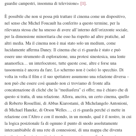
guardie campestri, insomma di televisione»
[1]
.
È possibile che non si possa più trattare il cinema come un dispositivo,
nel senso che Michel Foucault ha conferito a questo termine, per la
rilevanza stessa che ha smesso di avere all’interno dell’orizzonte sociale,
per la dimensione minoritaria che esso ha rispetto ad altre pratiche, ad
altri media. Ma il cinema non è mai stato solo un medium, come
lucidamente afferma Daney. Il cinema che ci ri-guarda è stato e può
essere uno strumento di esplorazione, una protesi sinestesica, una lente
anamorfica… un interlocutore, tutte queste cose, altre e forse una
tassonomia è ancora da fare. Lo schermo non è (solo) lo specchio. Di
volta in volta il film e il suo spettatore assumono una relazione diversa –
non può che essere così quando non ci troviamo di fronte alla
concatenazione di cliché che la “mediasfera” ci offre; ma è chiaro che di
questo si tratta, di una relazione. Allora, ancóra, un certo cinema, quello
di Roberto Rossellini, di Abbas Kiarostami, di Michelangelo Antonioni,
di Michael Haneke, di Orson Welles…, ci ri-guarda perché ci mette in
relazione con l’Altro e con il mondo, in un mondo, qual è il nostro, in cui
la logica posizionale fa di ognuno il punto di snodo assolutamente
intercambiabile di una rete di connessioni, di una mappa che diventa