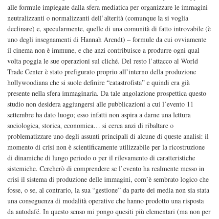
alle formule impiegate dalla sfera mediatica per organizzare le immagini
neutralizzanti o normalizzanti dell’alterità (comunque la si voglia
declinare) e, specularmente, quelle di una comunità di fatto introvabile (è
uno degli insegnamenti di Hannah Arendt) – formule da cui ovviamente
il cinema non è immune, e che anzi contribuisce a produrre ogni qual
volta poggia le sue operazioni sul cliché. Del resto l’attacco al World
Trade Center è stato prefigurato proprio all’interno della produzione
hollywoodiana che si suole definire “catastrofista” e quindi era già
presente nella sfera immaginaria. Da tale angolazione prospettica questo
studio non desidera aggiungersi alle pubblicazioni a cui l’evento 11
settembre ha dato luogo; esso infatti non aspira a darne una lettura
sociologica, storica, economica… si cerca anzi di ribaltare o
problematizzare uno degli assunti principali di alcune di queste analisi: il
momento di crisi non è scientificamente utilizzabile per la ricostruzione
di dinamiche di lungo periodo o per il rilevamento di caratteristiche
sistemiche. Cercherò di comprendere se l’evento ha realmente messo in
crisi il sistema di produzione delle immagini, com’è sembrato logico che
fosse, o se, al contrario, la sua “gestione” da parte dei media non sia stata
una conseguenza di modalità operative che hanno prodotto una risposta
da autodafé. In questo senso mi pongo quesiti più elementari (ma non per