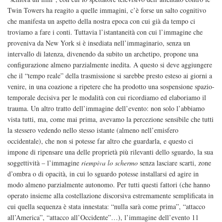
Twin Towers ha reagito a quelle immagini, c’è forse un salto cognitivo
che manifesta un aspetto della nostra epoca con cui già da tempo ci
troviamo a fare i conti. Tuttavia l’istantaneità con cui l’immagine che
proveniva da New York si è insediata nell’immaginario, senza un
intervallo di latenza, divenendo da subito un archetipo, propone una
configurazione almeno parzialmente inedita. A questo si deve aggiungere
che il “tempo reale” della trasmissione si sarebbe presto esteso ai giorni a
venire, in una coazione a ripetere che ha prodotto una sospensione spazio-
temporale decisiva per le modalità con cui ricordiamo ed elaboriamo il
trauma. Un altro tratto dell’immagine dell’evento: non solo l’abbiamo
vista tutti, ma, come mai prima, avevamo la percezione sensibile che tutti
la stessero vedendo nello stesso istante (almeno nell’emisfero
occidentale), che non si potesse far altro che guardarla, e questo ci
impone di ripensare una delle proprietà più rilevanti dello sguardo, la sua
soggettività – l’immagine
riempiva lo schermo
senza lasciare scarti, zone
d’ombra o di opacità, in cui lo sguardo potesse installarsi ed agire in
modo almeno parzialmente autonomo. Per tutti questi fattori (che hanno
operato insieme alla costellazione discorsiva estremamente semplificata in
cui quella sequenza è stata innestata: “nulla sarà come prima”, “attacco
all’America”, “attacco all’Occidente”…), l’immagine dell’evento 11