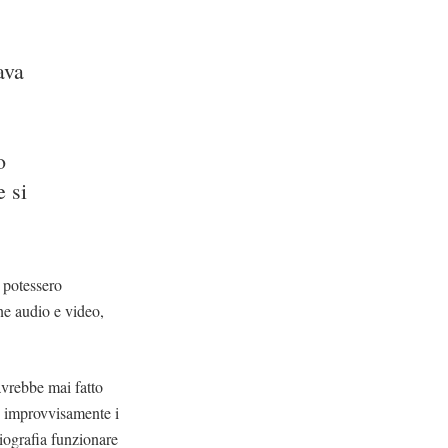
vava
o
e si
i potessero
ne audio e video,
 avrebbe mai fatto
e improvvisamente i
biografia funzionare