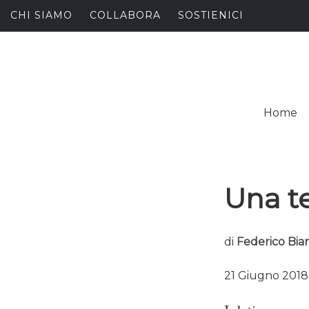
Skip
CHI SIAMO
COLLABORA
SOSTIENICI
to
content
I
SPALANCARE LE FINE
Home
C
Una te
di
Federico Bia
21 Giugno 2018