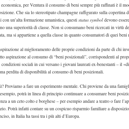
tà economica, per Ventura il consumo di beni sempre più raffinati è il m
osizione. Che sia lo stereotipato champagne raffigurato sulla copertina de
ni con un’alta formazione umanistica, questi
status symbol
devono essere
cano una superiorità di classe. Non si consumano beni ricercati in virtù d
ata, ma si appartiene a quella classe in quanto consumatori di quei beni r
spirazione al miglioramento delle proprie condizioni da parte di chi inve
tto aspirazione al consumo di “beni posizionali”, corrispondenti al prop
li condizioni sociali in cui versano i giovani laureati ex-benestanti – il «d
na perdita di disponibilità al consumo di beni posizionali.
ì? Proviamo a fare un esperimento mentale. Chi proviene da una famigli
ad esempio, potrà in linea di principio continuare a consumare beni posizi
enza a un ceto colto e borghese – per esempio andare a teatro o fare l’ap
io. Potrà infatti contare su un cospicuo risparmio familiare a disposizio
ciso, in Italia ha tassi tra i più alti d’Europa.