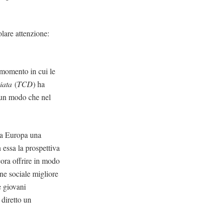
lare attenzione:
 momento in cui le
giata
(
TCD
) ha
n un modo che nel
tta Europa una
 essa la prospettiva
cora offrire in modo
one sociale migliore
e giovani
diretto un