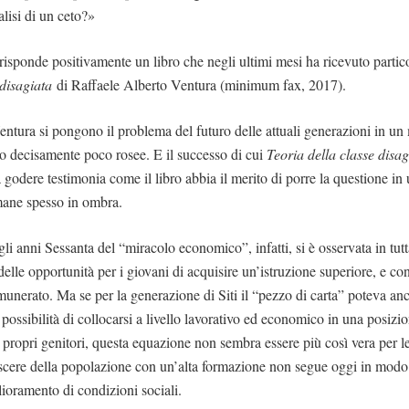
lisi di un ceto?»
sponde positivamente un libro che negli ultimi mesi ha ricevuto partico
 disagiata
di Raffaele Alberto Ventura (minimum fax, 2017).
entura si pongono il problema del futuro delle attuali generazioni in un
o decisamente poco rosee. E il successo di cui
Teoria della classe disa
 godere testimonia come il libro abbia il merito di porre la questione i
imane spesso in ombra.
gli anni Sessanta del “miracolo economico”, infatti, si è osservata in tu
lle opportunità per i giovani di acquisire un’istruzione superiore, e con
munerato. Ma se per la generazione di Siti il “pezzo di carta” poteva an
possibilità di collocarsi a livello lavorativo ed economico in una posizi
i propri genitori, questa equazione non sembra essere più così vera per l
scere della popolazione con un’alta formazione non segue oggi in modo 
ioramento di condizioni sociali.