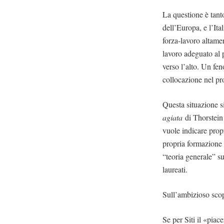
La questione è tant
dell’Europa, e l’Ita
forza-lavoro altament
lavoro adeguato al p
verso l’alto. Un fe
collocazione nel pro
Questa situazione si
agiata
di Thorstein
vuole indicare prop
propria formazione e
“teoria generale” su
laureati.
Sull’ambizioso sco
Se per Siti il «piac