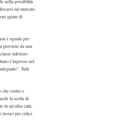
e nella possibilità
llocarsi sul mercato
oni agiate di
 non è uguale per
chi proviene da una
classe inferiore:
itano l’ingresso nel
adeguato”. Tutti
o che costui o
cile la scelta di
o in un’altra città.
i lavoro per critici