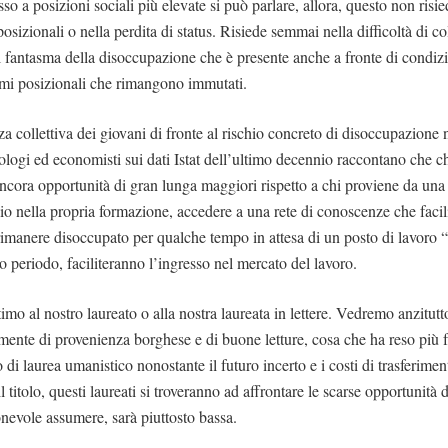
o a posizioni sociali più elevate si può parlare, allora, questo non risied
sizionali o nella perdita di status. Risiede semmai nella difficoltà di co
el fantasma della disoccupazione che è presente anche a fronte di condizi
umi posizionali che rimangono immutati.
a collettiva dei giovani di fronte al rischio concreto di disoccupazione
ociologi ed economisti sui dati Istat dell’ultimo decennio raccontano che 
ancora opportunità di gran lunga maggiori rispetto a chi proviene da una 
lio nella propria formazione, accedere a una rete di conoscenze che facil
imanere disoccupato per qualche tempo in attesa di un posto di lavoro “
go periodo, faciliteranno l’ingresso nel mercato del lavoro.
mo al nostro laureato o alla nostra laureata in lettere. Vedremo anzitutt
lmente di provenienza borghese e di buone letture, cosa che ha reso più fa
 di laurea umanistico nonostante il futuro incerto e i costi di trasferiment
 titolo, questi laureati si troveranno ad affrontare le scarse opportunità d
ionevole assumere, sarà piuttosto bassa.