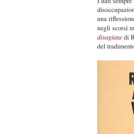
I dati sempre 
disoccupazion
una riflession
negli scorsi m
disagiata
di 
del tradimento