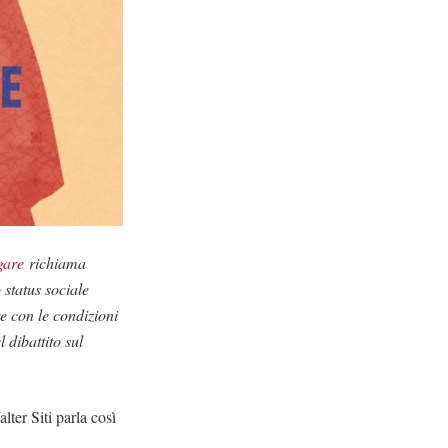
gare
richiama
 status sociale
re con le condizioni
l dibattito sul
lter Siti parla così