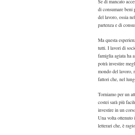
Se di mancato access
di consumare beni po
del lavoro, ossia n
partenza e di cons
Ma questa esperienz
tutti. I lavori di s
famiglia agiata ha 
potrà investire meg
mondo del lavoro, r
fattori che, nel lun
Torniamo per un atti
costei sarà più faci
investire in un corso
Una volta ottenuto il
letterari che, è rag