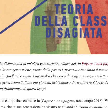
iù disincantata di un’altra generazione, Walter Siti, in
Pagare o non pa
he la sua generazione, uscita dalla povertà, provava ostentando il nuovo
ali. Quella che segue è un’analisi che cerca di confrontare queste lettu
le generazioni italiane più giovani, nel tentativo di ricalibrare il focus de
iù drammatico di questi tempi.
o uscito poche settimane fa (
Pagare o non pagare
, nottetempo 2018), Wa
are» che la sua generazione ha vissuto negli anni del
boom economico
: