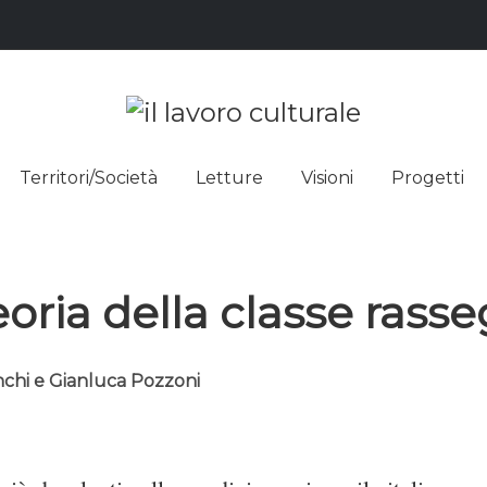
L LAVO
STRE DEI SAPERI, AFFACCIARSI 
Territori/Società
Letture
Visioni
Progetti
ULTUR
oria della classe rass
nchi e Gianluca Pozzoni