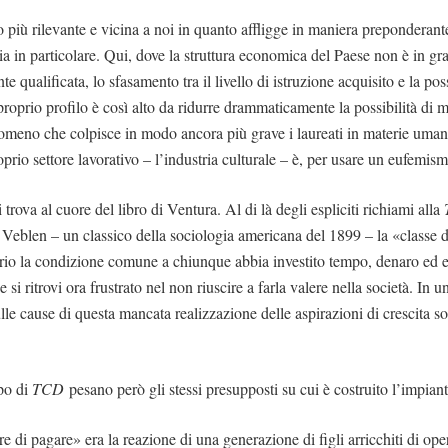
o più rilevante e vicina a noi in quanto affligge in maniera preponderant
lia in particolare. Qui, dove la struttura economica del Paese non è in gr
e qualificata, lo sfasamento tra il livello di istruzione acquisito e la pos
roprio profilo è così alto da ridurre drammaticamente la possibilità di m
nomeno che colpisce in modo ancora più grave i laureati in materie umani
prio settore lavorativo – l’industria culturale – è, per usare un eufemis
 trova al cuore del libro di Ventura. Al di là degli espliciti richiami alla
 Veblen – un classico della sociologia americana del 1899 – la «classe di
rio la condizione comune a chiunque abbia investito tempo, denaro ed e
 si ritrovi ora frustrato nel non riuscire a farla valere nella società. In u
lle cause di questa mancata realizzazione delle aspirazioni di crescita so
po di
TCD
pesano però gli stessi presupposti su cui è costruito l’impiant
ere di pagare» era la reazione di una generazione di figli arricchiti di ope