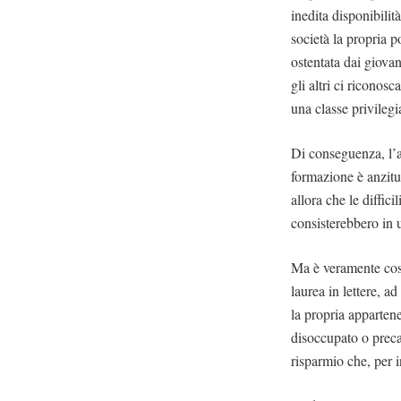
inedita disponibili
società la propria p
ostentata dai giova
gli altri ci riconos
una classe privilegi
Di conseguenza, l’a
formazione è anzitu
allora che le diffici
consisterebbero in u
Ma è veramente cos
laurea in lettere, 
la propria apparten
disoccupato o precar
risparmio che, per in