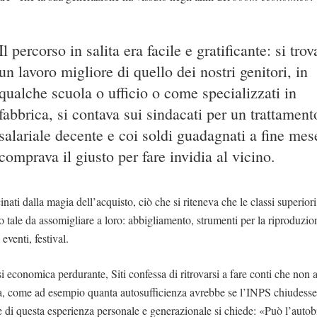
Il percorso in salita era facile e gratificante: si tro
un lavoro migliore di quello dei nostri genitori, in
qualche scuola o ufficio o come specializzati in
fabbrica, si contava sui sindacati per un trattament
salariale decente e coi soldi guadagnati a fine mes
comprava il giusto per fare invidia al vicino.
nati dalla magia dell’acquisto, ciò che si riteneva che le classi superior
o tale da assomigliare a loro: abbigliamento, strumenti per la riproduzio
eventi, festival.
si economica perdurante, Siti confessa di ritrovarsi a fare conti che non
a, come ad esempio quanta autosufficienza avrebbe se l’INPS chiudess
uce di questa esperienza personale e generazionale si chiede: «Può l’auto