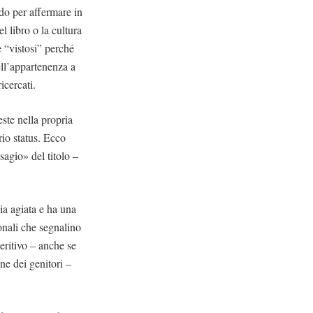
odo per affermare in
l libro o la cultura
 “vistosi” perché
ell’appartenenza a
icercati.
ste nella propria
rio status. Ecco
isagio» del titolo –
a agiata e ha una
onali che segnalino
eritivo – anche se
ne dei genitori –