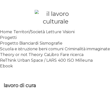
Skip
to
content
SPALANCARE LE FINESTRE DEI
Home
Territori/Società
Letture
Visioni
SAPERI, AFFACCIARSI SUL
Progetti
CONTEMPORANEO
Progetto Bianciardi
Sismografie
Scuola e istruzione beni comuni
Criminalità immaginate
Theory or not Theory
CaLibro
Fare ricerca
ReThink Urban Space / LARS
400 ISO
Milleuna
Ebook
lavoro di cura