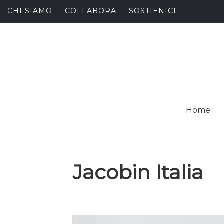
Skip
CHI SIAMO
COLLABORA
SOSTIENICI
to
content
I
SPALANCARE LE FINE
Home
C
Jacobin Italia