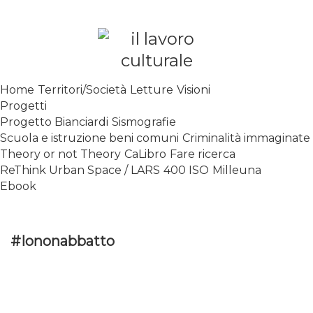
Skip
to
content
SPALANCARE LE FINESTRE DEI
Home
Territori/Società
Letture
Visioni
SAPERI, AFFACCIARSI SUL
Progetti
CONTEMPORANEO
Progetto Bianciardi
Sismografie
Scuola e istruzione beni comuni
Criminalità immaginate
Theory or not Theory
CaLibro
Fare ricerca
ReThink Urban Space / LARS
400 ISO
Milleuna
Ebook
#Iononabbatto