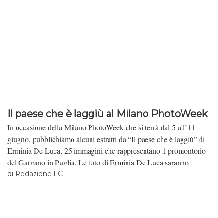
Il paese che è laggiù al Milano PhotoWeek
In occasione della Milano PhotoWeek che si terrà dal 5 all’11
giugno, pubblichiamo alcuni estratti da “Il paese che è laggiù” di
Erminia De Luca, 25 immagini che rappresentano il promontorio
del Gargano in Puglia. Le foto di Erminia De Luca saranno
presentate a partire dal 5 giugno alle 17 in via Tortona 20.
di
Redazione LC