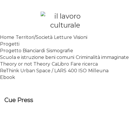
Skip
to
content
SPALANCARE LE FINESTRE DEI
Home
Territori/Società
Letture
Visioni
SAPERI, AFFACCIARSI SUL
Progetti
CONTEMPORANEO
Progetto Bianciardi
Sismografie
Scuola e istruzione beni comuni
Criminalità immaginate
Theory or not Theory
CaLibro
Fare ricerca
ReThink Urban Space / LARS
400 ISO
Milleuna
Ebook
Cue Press