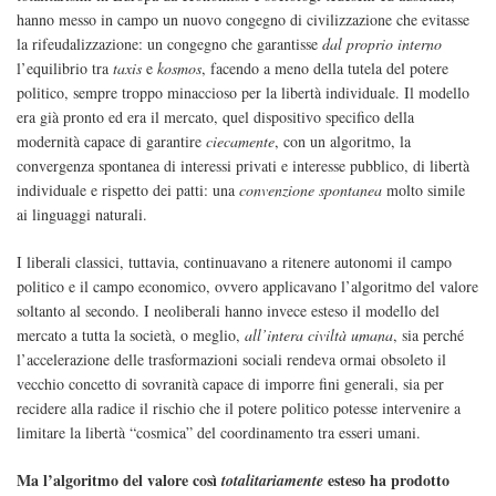
hanno messo in campo un nuovo congegno di civilizzazione che evitasse
la rifeudalizzazione: un congegno che garantisse
dal proprio interno
l’equilibrio tra
taxis
e
kosmos
, facendo a meno della tutela del potere
politico, sempre troppo minaccioso per la libertà individuale. Il modello
era già pronto ed era il mercato, quel dispositivo specifico della
modernità capace di garantire
ciecamente
, con un algoritmo, la
convergenza spontanea di interessi privati e interesse pubblico, di libertà
individuale e rispetto dei patti: una
convenzione spontanea
molto simile
ai linguaggi naturali.
I liberali classici, tuttavia, continuavano a ritenere autonomi il campo
politico e il campo economico, ovvero applicavano l’algoritmo del valore
soltanto al secondo. I neoliberali hanno invece esteso il modello del
mercato a tutta la società, o meglio,
all’intera civiltà umana
, sia perché
l’accelerazione delle trasformazioni sociali rendeva ormai obsoleto il
vecchio concetto di sovranità capace di imporre fini generali, sia per
recidere alla radice il rischio che il potere politico potesse intervenire a
limitare la libertà “cosmica” del coordinamento tra esseri umani.
Ma l’algoritmo del valore così
esteso ha prodotto
totalitariamente