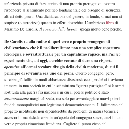
un’azienda privata di farsi carico di una propria prerogativa, ovvero
rispondere al sentimento politico fondamentale del bisogno di sicurezza,
altresì detto paura. Una dichiarazione del genere, in fondo, ormai non ci
stupisce (o terrorizza) quanto in effetti dovrebbe. L’ambizioso
libro
di
Massimo De Carolis,
Il rovescio della libertà
, spiega molto bene perché.
De Carolis va alla radice di quel vero e proprio «congegno di
civilizzazione» che è il neoliberalismo: non una semplice copertura
ideologica e sovrastrutturale per un capitalismo rapace, ma l’
unico
esperimento che, ad oggi, avrebbe cercato di dare una risposta
all’ormai secolare disagio della civiltà moderna, di cui il
operativa
principio di sovranità era uno dei perni.
Questo congegno, però,
sarebbe già fallito in modi abbastanza disastrosi: ecco perché ci troviamo
immersi in una società in cui la schmittiana “guerra partigiana” si è ormai
sostituita alla guerra fra nazioni e in cui il potere politico è stato
strutturalmente
marginalizzato, ma solo per avvantaggiare nuovi poteri
feudali monopolistici non legittimati democraticamente. Il fallimento del
progetto neoliberale non dipenderebbe da problemi di natura tecnica e
accessoria, ma risiederebbe in un’aporia del congegno stesso, anzi in una
vera e propria rimozione freudiana. Cogliere il punto cieco del