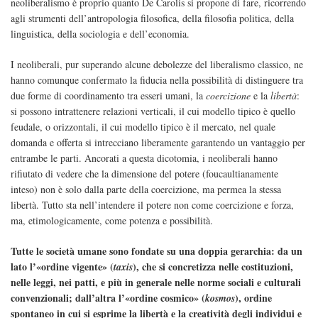
neoliberalismo è proprio quanto De Carolis si propone di fare, ricorrendo
agli strumenti dell’antropologia filosofica, della filosofia politica, della
linguistica, della sociologia e dell’economia.
I neoliberali, pur superando alcune debolezze del liberalismo classico, ne
hanno comunque confermato la fiducia nella possibilità di distinguere tra
due forme di coordinamento tra esseri umani, la
coercizione
e la
libertà
:
si possono intrattenere relazioni verticali, il cui modello tipico è quello
feudale, o orizzontali, il cui modello tipico è il mercato, nel quale
domanda e offerta si intrecciano liberamente garantendo un vantaggio per
entrambe le parti. Ancorati a questa dicotomia, i neoliberali hanno
rifiutato di vedere che la dimensione del potere (foucaultianamente
inteso) non è solo dalla parte della coercizione, ma permea la stessa
libertà. Tutto sta nell’intendere il potere non come coercizione e forza,
ma, etimologicamente, come potenza e possibilità.
Tutte le società umane sono fondate su una doppia gerarchia: da un
lato l’«ordine vigente» (
), che si concretizza nelle costituzioni,
taxis
nelle leggi, nei patti, e più in generale nelle norme sociali e culturali
convenzionali; dall’altra l’«ordine cosmico» (
), ordine
kosmos
spontaneo in cui si esprime la libertà e la creatività degli individui e