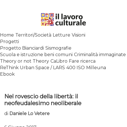
Skip
to
content
SPALANCARE LE FINESTRE DEI
Home
Territori/Società
Letture
Visioni
SAPERI, AFFACCIARSI SUL
Progetti
CONTEMPORANEO
Progetto Bianciardi
Sismografie
Scuola e istruzione beni comuni
Criminalità immaginate
Theory or not Theory
CaLibro
Fare ricerca
ReThink Urban Space / LARS
400 ISO
Milleuna
Ebook
Nel rovescio della libertà: il
neofeudalesimo neoliberale
di
Daniele Lo Vetere