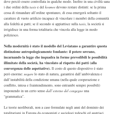
deve perciò essere controllata in qualche modo. Inoltre in una civiltà sana
i due ordini della
taxis
e del
kosmos
devono restare distinti: se la prima
cessa di rimandare all’ordine spontaneo, di essa emergerà soltanto il
carattere di vuoto artificio incapace di vincolare i membri della comunità
alla fedeltà ai patti; se il secondo si appiattisce sulla
taxis
, la società si
irrigidisce in una forma totalitaria che vincola alla legge in modo
poliziesco.
Nella modernità è stato il modello del Leviatano a garantire questa
distinzione antropologicamente fondante: il potere sovrano,
incarnando la legge che inquadra in forme prevedibili le possibilità
illimitate della società, ha vincolato al rispetto dei patti (alla
convergenza delle aspettative).
Il costo di questo dispositivo è stato
però enorme:
negare
lo stato di natura, garantirsi dall’ambivalenza e
dall’instabilità della condizione umana (nella quale cooperazione e
conflitto, intesa e fraintendimento, sono entrambi sempre possibili)
imponendo in un certo senso
dall’esterno del congegno
una
“grammatica”.
Le teorie neoliberali, non a caso formulate negli anni del dominio dei
totalitarismi in Europa da economisti e sociologi tedeschi ed austriaci,