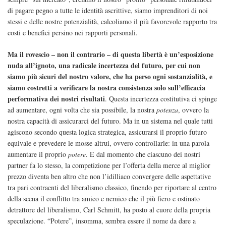
di pagare pegno a tutte le identità ascrittive, siamo imprenditori di noi
stessi e delle nostre potenzialità, calcoliamo il più favorevole rapporto tra
costi e benefici persino nei rapporti personali.
Ma il rovescio – non il contrario – di questa libertà è un’esposizione
nuda all’ignoto, una radicale incertezza del futuro, per cui non
siamo più sicuri del nostro valore, che ha perso ogni sostanzialità, e
siamo costretti a verificare la nostra consistenza solo sull’efficacia
performativa dei nostri risultati
. Questa incertezza costitutiva ci spinge
ad aumentare, ogni volta che sia possibile, la nostra
potenza
, ovvero la
nostra capacità di assicurarci del futuro. Ma in un sistema nel quale tutti
agiscono secondo questa logica strategica, assicurarsi il proprio futuro
equivale e prevedere le mosse altrui, ovvero controllarle: in una parola
aumentare il proprio
potere
. E dal momento che ciascuno dei nostri
partner fa lo stesso, la competizione per l’offerta della merce al miglior
prezzo diventa ben altro che non l’idilliaco convergere delle aspettative
tra pari contraenti del liberalismo classico, finendo per riportare al centro
della scena il conflitto tra amico e nemico che il più fiero e ostinato
detrattore del liberalismo, Carl Schmitt, ha posto al cuore della propria
speculazione. “Potere”, insomma, sembra essere il nome da dare a