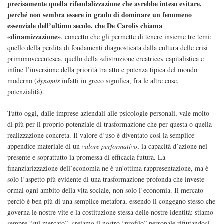
precisamente quella rifeudalizzazione che avrebbe inteso evitare,
perché non sembra essere in grado di dominare un fenomeno
essenziale dell’ultimo secolo, che De Carolis chiama
«dinamizzazione»
, concetto che gli permette di tenere insieme tre temi:
quello della perdita di fondamenti diagnosticata dalla cultura delle crisi
primonovecentesca, quello della «distruzione creatrice» capitalistica e
infine l’inversione della priorità tra atto e potenza tipica del mondo
moderno (
dynamis
infatti in greco significa, fra le altre cose,
potenzialità).
Tutto oggi, dalle imprese aziendali alle psicologie personali, vale molto
di più per il proprio potenziale di trasformazione che per questa o quella
realizzazione concreta. Il valore d’uso è diventato così la semplice
appendice materiale di un
valore performativo
, la capacità d’azione nel
presente e soprattutto la promessa di efficacia futura. La
finanziarizzazione dell’economia ne è un’ottima rappresentazione, ma è
solo l’aspetto più evidente di una trasformazione profonda che investe
ormai ogni ambito della vita sociale, non solo l’economia. Il mercato
perciò è ben più di una semplice metafora, essendo il congegno stesso che
governa le nostre vite e la costituzione stessa delle nostre identità: stiamo
sempre “sul mercato”, creiamo il nostro “profilo” personale rifiutandoci