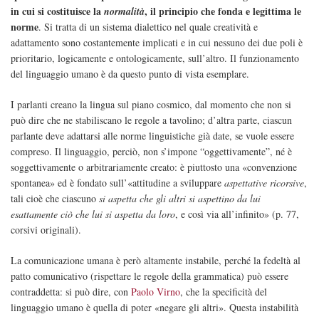
in cui si costituisce la
, il principio che fonda e legittima le
normalità
norme
. Si tratta di un sistema dialettico nel quale creatività e
adattamento sono costantemente implicati e in cui nessuno dei due poli è
prioritario, logicamente e ontologicamente, sull’altro. Il funzionamento
del linguaggio umano è da questo punto di vista esemplare.
I parlanti creano la lingua sul piano cosmico, dal momento che non si
può dire che ne stabiliscano le regole a tavolino; d’altra parte, ciascun
parlante deve adattarsi alle norme linguistiche già date, se vuole essere
compreso. Il linguaggio, perciò, non s’impone “oggettivamente”, né è
soggettivamente o arbitrariamente creato: è piuttosto una «convenzione
spontanea» ed è fondato sull’«attitudine a sviluppare
aspettative ricorsive
,
tali cioè che ciascuno
si aspetta che gli altri si aspettino da lui
esattamente ciò che lui si aspetta da loro
, e così via all’infinito» (p. 77,
corsivi originali).
La comunicazione umana è però altamente instabile, perché la fedeltà al
patto comunicativo (rispettare le regole della grammatica) può essere
contraddetta: si può dire, con
Paolo Virno
, che la specificità del
linguaggio umano è quella di poter «negare gli altri». Questa instabilità