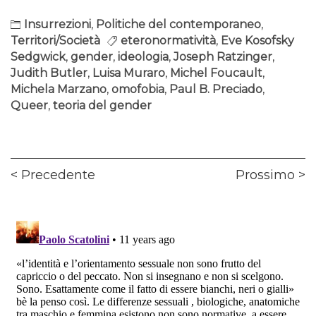
Insurrezioni
,
Politiche del contemporaneo
,
Territori/Società
eteronormatività
,
Eve Kosofsky
Sedgwick
,
gender
,
ideologia
,
Joseph Ratzinger
,
Judith Butler
,
Luisa Muraro
,
Michel Foucault
,
Michela Marzano
,
omofobia
,
Paul B. Preciado
,
Queer
,
teoria del gender
Navigazione
Previous
Ne
Precedente
Prossimo
articoli
post:
pos