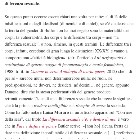
differenza sessuale
.
Su questo punto occorre essere chiari una volta per tutte: al di là delle
mistificazioni e degli idealismi (di nemici e di amici), se c’è qualcosa che
la teoria del gender di Butler non ha mai negato sono la materialità dei
corpi, la vulnerabilità dei corpi e le differenze tra corpi – non “la
differenza sessuale”, o non, almeno, in questi termini. Le differenze tra i
corpi, infatti, eccedono di gran lunga le distinzioni XX/XY, e vanno a
«
»
comporre una
fatticità biologica
(cfr. l’articolo
Atti performativi e
costituzione di genere: saggio di fenomenologia e teoria femminista
,
1988; tr. it. in
Canone inverso. Antologia di teoria queer
, 2012) che – di
per sé – sarebbe muta, non determinerebbe nulla: né ruoli, né
predisposizioni, né doveri, né desideri, né destini… né genere, appunto.
Dunque, dire che la stessa performatività del genere produce
retroattivamente l’idea di una differenza sessuale che la precede significa
che è la prima a
rendere intelligibile
e a
riempire di
senso
la seconda.
Luisa Muraro
Come ha fatto notare
in un articolo apparso sul “Corriere
della sera”, dal titolo
La differenza sessuale c’è: è dentro di noi
, è vero
«
che in
Fare e disfare il genere
Butler scrive:
[non ho] alcuna fretta di
dare una definizione inconfutabile di differenza sessuale, e […] preferisco