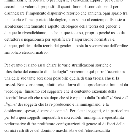
accordiamo valore ai propositi di quanti finora si sono adoperati per
disinnescare l’imponente dispositivo retorico che annienta ogni spazio tra
una teoria e il suo portato ideologico, non siamo al contempo disposte a
sconfessare interamente l’aspetto ideologico della teoria del gender, e
dunque lo rivendichiamo, anche in questo caso, proprio perché usato da
detrattori e negazionisti per squalificare l’aspirazione normativa e,
dunque, politica, della teoria del gender – ossia la sovversione dell’ordine
simbolico eteronormativo.
Per quanto ci siano assai chiare le varie stratificazioni storiche e
filosofiche del concetto di “ideologia”, vorremmo qui porre l’accento su
una teoria che si fa
una delle sue tante accezioni possibili: quella di
prassi
. Non vorremmo, infatti, che a forza di autoproclamarci immuni da
“ideologia” finissimo col suggerire che il contenuto razionale della
“teoria” fosse ciò che resta dopo che si è espunto dalla “realtà”
il farsi e il
disfarsi
dei soggetti che la ri-producono e la immaginano, e la
desiderano, spesso, diversa da come è. Per alcuni soggetti, e in particolare
per tutti quei soggetti impossibili e incredibili, immaginare «possibilità
performative di far proliferare configurazioni di genere al di fuori delle
cornici restrittive del dominio maschilista e dell’eterosessualità