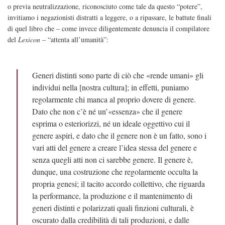
o previa neutralizzazione, riconosciuto come tale da questo “potere”,
invitiamo i negazionisti distratti a leggere, o a ripassare, le battute finali
di quel libro che – come invece diligentemente denuncia il compilatore
del
Lexicon
– “attenta all’umanità”:
Generi distinti sono parte di ciò che «rende umani» gli
individui nella [nostra cultura]; in effetti, puniamo
regolarmente chi manca al proprio dovere di genere.
Dato che non c’è né un’«essenza» che il genere
esprima o esteriorizzi, né un ideale oggettivo cui il
genere aspiri, e dato che il genere non è un fatto, sono i
vari atti del genere a creare l’idea stessa del genere e
senza quegli atti non ci sarebbe genere. Il genere è,
dunque, una costruzione che regolarmente occulta la
propria genesi; il tacito accordo collettivo, che riguarda
la performance, la produzione e il mantenimento di
generi distinti e polarizzati quali finzioni culturali, è
oscurato dalla credibilità di tali produzioni, e dalle