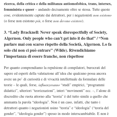
ricerca, della critica e della militanza antiomofobica, trans, intersex,
femminista e queer
– andando decisamente oltre se stessa. Tutte queste
cose, evidentemente captate dai detrattori, per i negazionisti
non esistono
(o forse non esistono
più
, o forse
non devono esistere
).
3. “Lady Bracknell: Never speak disrespectfully of Society,
Algernon. Only people who can’t get into it do that” / “Non
parlare mai con scarso rispetto della Società, Algernon. Lo fa
solo chi non ci può entrare” (Wilde). Rivendichiamo
l’importanza di essere franche, non rispettose
Per quanto comprendiamo la repulsione di compilatori, burocrati del
sapere ed esperti della valutazione all’idea che qualcuno possa ancora
avere un po’ di curiosità e di vivacità intellettuale da formulare delle
teorie – le quali, forse,
influenzeranno
“studi” empirici, “programmi
didattici”, ulteriori “teorizzazioni”, interi “movimenti” ecc. –, l’alone di
discredito che ruota attorno alla “teoria” è del tutto simile a quello che
ammanta la parola “ideologia”. Non è un caso, infatti, che tanto i
detrattori quanto i negazionisti usino “teoria” e “ideologia” (“teoria del
gender”, “ideologia gender”) spesso in modo interscambiabile. E non è