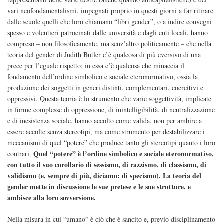
vari neofondamentalismi, impegnati proprio in questi giorni a far ritirare
dalle scuole quelli che loro chiamano “libri gender”, o a indire convegni
spesso e volentieri patrocinati dalle università e dagli enti locali, hanno
compreso – non filosoficamente, ma senz’altro politicamente – che nella
teoria del gender di Judith Butler c’è qualcosa di più eversivo di una
prece per l’eguale rispetto: in essa c’è qualcosa che minaccia il
fondamento dell’ordine simbolico e sociale eteronormativo, ossia la
produzione dei soggetti in generi distinti, complementari, coercitivi e
oppressivi. Questa teoria è lo strumento che varie soggettività, implicate
in forme complesse di oppressione, di inintelligibilità, di neutralizzazione
e di inesistenza sociale, hanno accolto come valida, non per ambire a
essere accolte senza stereotipi, ma come strumento per destabilizzare i
meccanismi di quel “potere” che produce tanto gli stereotipi quanto i loro
Quel “potere” è l’ordine simbolico e sociale eteronormativo,
contrari.
con tutto il suo corollario di sessismo, di razzismo, di classismo, di
validismo (e, sempre di più, diciamo: di specismo). La teoria del
gender mette in discussione le sue pretese e le sue strutture, e
ambisce alla loro sovversione.
Nella misura in cui “umano” è ciò che è sancito e, previo disciplinamento