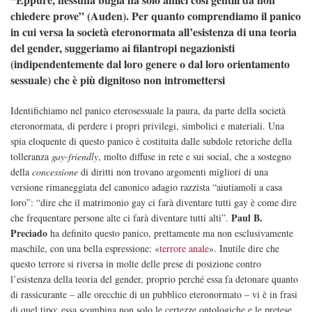
chiedere prove” (Auden). Per quanto comprendiamo il panico
in cui versa la società eteronormata all’esistenza di una teoria
del gender, suggeriamo ai filantropi negazionisti
(indipendentemente dal loro genere o dal loro orientamento
sessuale) che è più dignitoso non intromettersi
Identifichiamo nel panico eterosessuale la paura, da parte della società
eteronormata, di perdere i propri privilegi, simbolici e materiali. Una
spia eloquente di questo panico è costituita dalle subdole retoriche della
tolleranza
gay-friendly
, molto diffuse in rete e sui social, che a sostegno
della
concessione
di diritti non trovano argomenti migliori di una
versione rimaneggiata del canonico adagio razzista “aiutiamoli a casa
loro”: “dire che il matrimonio gay ci farà diventare tutti gay è come dire
Paul B.
che frequentare persone alte ci farà diventare tutti alti”.
Preciado
ha definito questo panico, prettamente ma non esclusivamente
maschile, con una bella espressione: «
terrore anale
». Inutile dire che
questo terrore si riversa in molte delle prese di posizione contro
l’esistenza della teoria del gender, proprio perché essa fa detonare quanto
di rassicurante – alle orecchie di un pubblico eteronormato – vi è in frasi
di quel tipo: essa scombina non solo le certezze ontologiche e le pretese