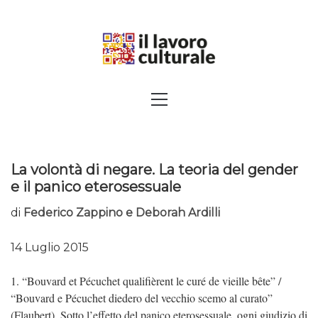
Skip
to
content
SPALANCARE LE FINESTRE DEI
Primary
Menu
SAPERI, AFFACCIARSI SUL
CONTEMPORANEO
La volontà di negare. La teoria del gender
e il panico eterosessuale
di
Federico Zappino e Deborah Ardilli
14 Luglio 2015
1. “Bouvard et Pécuchet qualifièrent le curé de vieille bête” /
“Bouvard e Pécuchet diedero del vecchio scemo al curato”
(Flaubert). Sotto l’effetto del panico eterosessuale, ogni giudizio di