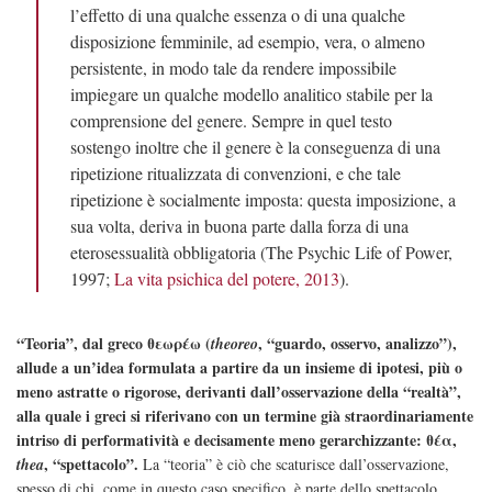
l’effetto di una qualche essenza o di una qualche
disposizione femminile, ad esempio, vera, o almeno
persistente, in modo tale da rendere impossibile
impiegare un qualche modello analitico stabile per la
comprensione del genere. Sempre in quel testo
sostengo inoltre che il genere è la conseguenza di una
ripetizione ritualizzata di convenzioni, e che tale
ripetizione è socialmente imposta: questa imposizione, a
sua volta, deriva in buona parte dalla forza di una
eterosessualità obbligatoria (The Psychic Life of Power,
1997;
La vita psichica del potere, 2013
).
“Teoria”, dal greco θεωρέω (
, “guardo, osservo, analizzo”),
theoreo
allude a un’idea formulata a partire da un insieme di ipotesi, più o
meno astratte o rigorose, derivanti dall’osservazione della “realtà”,
alla quale i greci si riferivano con un termine già straordinariamente
intriso di performatività e decisamente meno gerarchizzante: θέα,
, “spettacolo”.
thea
La “teoria” è ciò che scaturisce dall’osservazione,
spesso di chi, come in questo caso specifico, è parte dello spettacolo