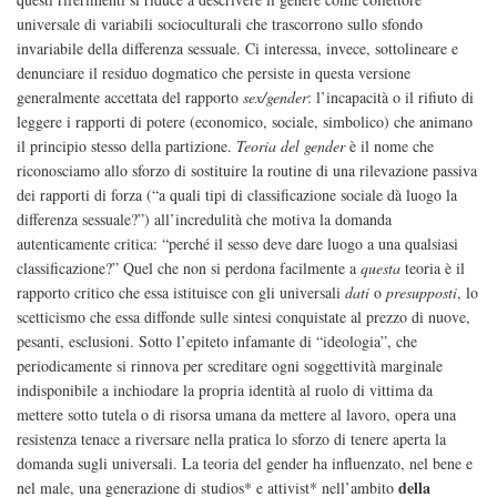
universale di variabili socioculturali che trascorrono sullo sfondo
invariabile della differenza sessuale. Ci interessa, invece, sottolineare e
denunciare il residuo dogmatico che persiste in questa versione
generalmente accettata del rapporto
sex/gender
: l’incapacità o il rifiuto di
leggere i rapporti di potere (economico, sociale, simbolico) che animano
il principio stesso della partizione.
Teoria del gender
è il nome che
riconosciamo allo sforzo di sostituire la routine di una rilevazione passiva
dei rapporti di forza (“a quali tipi di classificazione sociale dà luogo la
differenza sessuale?”) all’incredulità che motiva la domanda
autenticamente critica: “perché il sesso deve dare luogo a una qualsiasi
classificazione?” Quel che non si perdona facilmente a
questa
teoria è il
rapporto critico che essa istituisce con gli universali
dati
o
presupposti
, lo
scetticismo che essa diffonde sulle sintesi conquistate al prezzo di nuove,
pesanti, esclusioni. Sotto l’epiteto infamante di “ideologia”, che
periodicamente si rinnova per screditare ogni soggettività marginale
indisponibile a inchiodare la propria identità al ruolo di vittima da
mettere sotto tutela o di risorsa umana da mettere al lavoro, opera una
resistenza tenace a riversare nella pratica lo sforzo di tenere aperta la
domanda sugli universali. La teoria del gender ha influenzato, nel bene e
della
nel male, una generazione di studios* e attivist* nell’ambito