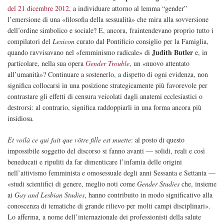
del 21 dicembre 2012
, a individuare attorno al lemma “gender”
l’emersione di una «filosofia della sessualità» che mira alla sovversione
dell’ordine simbolico e sociale? E, ancora, fraintendevano proprio tutto i
compilatori del
Lexicon
curato dal Pontificio consiglio per la Famiglia,
Judith Butler
quando ravvisavano nel «femminismo radicale» di
e, in
particolare, nella sua opera
Gender Trouble
, un «nuovo attentato
all’umanità»? Continuare a sostenerlo, a dispetto di ogni evidenza, non
significa collocarsi in una posizione strategicamente più favorevole per
contrastare gli effetti di censura veicolati dagli anatemi ecclesiastici o
destrorsi: al contrario, significa raddoppiarli in una forma ancora più
insidiosa.
Et voilà ce qui fait que vôtre fille est muette
: al posto di questo
impossibile soggetto del discorso si fanno avanti — solidi, reali e così
beneducati e ripuliti da far dimenticare l’infamia delle origini
nell’attivismo femminista e omosessuale degli anni Sessanta e Settanta —
«studi scientifici di genere, meglio noti come
Gender Studies
che, insieme
ai
Gay and Lesbian Studies
, hanno contribuito in modo significativo alla
conoscenza di tematiche di grande rilievo per molti campi disciplinari».
Lo afferma, a nome dell’internazionale dei professionisti della salute