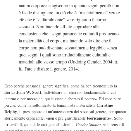
natura corporea e agiscono in quanto segni, perciò non
è facile distinguere tra ciò che è “materialmente” vero e
ciò che è “culturalmente” vero riguardo il corpo
sessuato. Non intendo affatto approdare alla
conclusione che i segni puramente culturali producano
la materialità del corpo, ma intendo solo dire che il
corpo non può diventare sessualmente leggibile senza
quei segni, i quali sono irriducibilmente culturali e
materiali allo stesso tempo (Undoing Gender, 2004; tr.
it., Fare e disfare il genere, 2014).
Ecco perché pensare il genere significa, come ha ben riconosciuto la
Joan W. Scott
storica
, individuare un «terreno fondamentale al cui
interno o per mezzo del quale viene elaborato il potere». Ed ecco pure
Christine
perché, come ha sottolineato la femminista materialista
Delphy
, il presupposto di un’antecedenza del sesso sul genere, per quanto
teoricamente
storicamente esplicabile, «non è più giustificabile
». Sono
irricevibili, quindi, le castigate allusioni ai
Gender Studies
, se il senso di
questi riferimenti si riduce a descrivere il genere come collettore