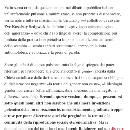
Va in scena ormai da qualche tempo, nel dibattito pubblico italiano,
un’irrefrenabile pulsione a minimizzare, se non proprio a disconoscere,
verità note e tuttavia inassimilabili. Un
acting out
collettivo di ciò che
Eve Kosofsky Sedgwick
ha definito il «privilegio epistemologico
dell’ignoranza» – dove chi ha (o finge di avere) la comprensione più
limitata della pratica interpretativa impone la definizione dei termini
dello scambio –, sembra infatti strutturare il campo della lotta
antiomofobica e autorizzare la presa di parola.
Sotto gli effetti di questa pulsione, tutta la foga dispiegata dai poteri
riformisti per rispondere alla crociata contro il
gender
lanciata dalla
Chiesa cattolica e dalle destre tende a esaurirsi in una sequenza obbligata
di dichiarazioni negative: «la teoria del gender non esiste», «l’ideologia
gender non esiste» (oltre all’immancabile «nessuno ha mai negato la
Secondo queste versioni, dunque, a presentarsi
differenza sessuale»).
sotto questi nomi altri non sarebbe che una mera invenzione
polemica delle forze reazionarie, moralisticamente giudicate troppo
ottuse per poter discernere quel che pregiudica la tenuta e la
continuità della riproduzione sociale eteronormativa
. Ma ci
Joseph Ratzinger
domandiamo: era del tutto fuori asse
, nel suo
discorso