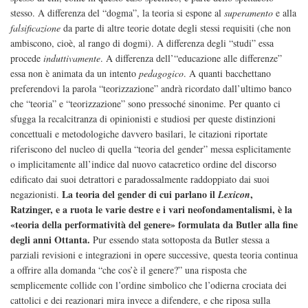
stesso. A differenza del “dogma”, la teoria si espone al
superamento
e alla
falsificazione
da parte di altre teorie dotate degli stessi requisiti (che non
ambiscono, cioè, al rango di dogmi). A differenza degli “studi” essa
procede
induttivamente
. A differenza dell’“educazione alle differenze”
essa non è animata da un intento
pedagogico
. A quanti bacchettano
preferendovi la parola “teorizzazione” andrà ricordato dall’ultimo banco
che “teoria” e “teorizzazione” sono pressoché sinonime. Per quanto ci
sfugga la recalcitranza di opinionisti e studiosi per queste distinzioni
concettuali e metodologiche davvero basilari, le citazioni riportate
riferiscono del nucleo di quella “teoria del gender” messa esplicitamente
o implicitamente all’indice dal nuovo catacretico ordine del discorso
edificato dai suoi detrattori e paradossalmente raddoppiato dai suoi
La teoria del gender di cui parlano il
,
negazionisti.
Lexicon
Ratzinger, e a ruota le varie destre e i vari neofondamentalismi, è la
«teoria della performatività del genere» formulata da Butler alla fine
degli anni Ottanta.
Pur essendo stata sottoposta da Butler stessa a
parziali revisioni e integrazioni in opere successive, questa teoria continua
a offrire alla domanda “che cos’è il genere?” una risposta che
semplicemente collide con l’ordine simbolico che l’odierna crociata dei
cattolici e dei reazionari mira invece a difendere, e che riposa sulla