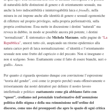
di naturalità delle distinzioni di genere e di orientamento sessuale, ma
anche la loro indiscutibilità e ininterrogabilità laica e
friendly
, nella
misura in cui impone anche alle identità di genere e sessuali egemoniche
di riflettere sul proprio privilegio, sulla propria performatività, sulla
propria costituzione. Essa mette in discussione i destini “naturali” ma
revoca in dubbio, in modo se possibile ancora più potente, i destini
Michela Marzano
“normalizzati”. È sintomatico che
, sulle pagine de
“La
Repubblica”
, smorzi tutto ciò, auspicando un ritorno epidermico alla
natura carico però di laica normalizzazione: «l’identità e l’orientamento
sessuale non sono frutto del capriccio o del peccato. Non si insegnano e
non si scelgono. Sono. Esattamente come il fatto di essere bianchi, neri o
gialli».
Amen.
Per quanto ci riguarda sposiamo dunque con convinzione l’espressione
“teoria del gender”, così come (e proprio perché) usata offensivamente o
irrisoriamente dai nostri detrattori per definire il nostro lavoro
esattamente come già abbiamo fatto con
intellettuale e politico:
“queer”, crediamo nel potenziale trasformativo dell’assunzione
politica dello stigma e della sua reimmissione nell’ordine del
discorso, come uno dei presupposti che apre lo spazio di ogni critica