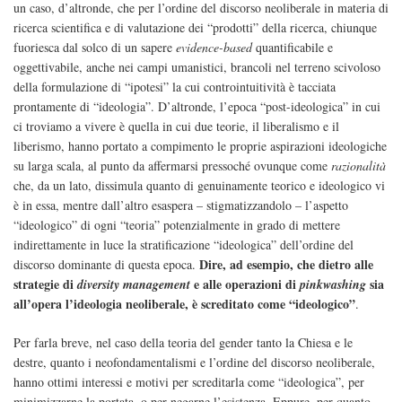
un caso, d’altronde, che per l’ordine del discorso neoliberale in materia di
ricerca scientifica e di valutazione dei “prodotti” della ricerca, chiunque
fuoriesca dal solco di un sapere
evidence-based
quantificabile e
oggettivabile, anche nei campi umanistici, brancoli nel terreno scivoloso
della formulazione di “ipotesi” la cui controintuitività è tacciata
prontamente di “ideologia”. D’altronde, l’epoca “post-ideologica” in cui
ci troviamo a vivere è quella in cui due teorie, il liberalismo e il
liberismo, hanno portato a compimento le proprie aspirazioni ideologiche
su larga scala, al punto da affermarsi pressoché ovunque come
razionalità
che, da un lato, dissimula quanto di genuinamente teorico e ideologico vi
è in essa, mentre dall’altro esaspera – stigmatizzandolo – l’aspetto
“ideologico” di ogni “teoria” potenzialmente in grado di mettere
indirettamente in luce la stratificazione “ideologica” dell’ordine del
Dire, ad esempio, che dietro alle
discorso dominante di questa epoca.
strategie di
e alle operazioni di
sia
diversity management
pinkwashing
all’opera l’ideologia neoliberale, è screditato come “ideologico”
.
Per farla breve, nel caso della teoria del gender tanto la Chiesa e le
destre, quanto i neofondamentalismi e l’ordine del discorso neoliberale,
hanno ottimi interessi e motivi per screditarla come “ideologica”, per
minimizzarne la portata, o per negarne l’esistenza. Eppure, per quanto