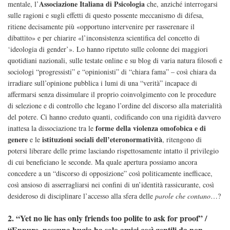
Associazione Italiana di Psicologia
mentale, l’
che, anziché interrogarsi
sulle ragioni e sugli effetti di questo possente meccanismo di difesa,
ritiene decisamente più «opportuno intervenire per rasserenare il
dibattito» e per chiarire «l’inconsistenza scientifica del concetto di
‘ideologia di gender’». Lo hanno ripetuto sulle colonne dei maggiori
quotidiani nazionali, sulle testate online e su blog di varia natura filosofi e
sociologi “progressisti” e “opinionisti” di “chiara fama” – così chiara da
irradiare sull’opinione pubblica i lumi di una “verità” incapace di
affermarsi senza dissimulare il proprio coinvolgimento con le procedure
di selezione e di controllo che legano l’ordine del discorso alla materialità
del potere. Ci hanno creduto quanti, codificando con una rigidità davvero
forme della violenza omofobica e di
inattesa la dissociazione tra le
genere
istituzioni sociali dell’eteronormatività
e le
, ritengono di
potersi liberare delle prime lasciando rispettosamente intatto il privilegio
di cui beneficiano le seconde. Ma quale apertura possiamo ancora
concedere a un “discorso di opposizione” così politicamente inefficace,
così ansioso di asserragliarsi nei confini di un’identità rassicurante, così
desideroso di disciplinare l’accesso alla sfera delle
parole che contano
…?
2. “Yet no lie has only friends too polite to ask for proof” /
“Eppure, nessuna bugia ha solo amici così gentili da non