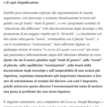
e di ogni risignificazione
.
Sarebbe poco interessante replicare alle argomentazioni di ciascun
negazionista, così interessato a sostituire idraulicamente la teoria del
gender con gli irenici “studi di genere”, o con i programmi scolastici di
“educazione alle differenze” volti alla decostruzione degli stereotipi o alla
promozione di un maggior rispetto per le “diversità”, o a bacchettare col
dito alzato sulla parola “teoria”, sostituendola con il plurale “teorie”, o
con il rocambolesco “teorizzazione”. Sarà sufficiente digitare su
qualunque motore di ricerca “
la teoria del gender non esiste
” per avere
una panoramica sufficientemente ampia dell’allucinato dibattito in corso.
Quale che sia il nostro giudizio sugli “studi di genere”, sulle “teorie”
al plurale, sulle equilibriste “teorizzazioni”, sulla bontà della
decostruzione degli stereotipi o sull’auspicabilità di una società più
rispettosa, reputiamo innanzitutto più importante rinunciare a fare
atto di sottomissione ai termini del discorso così com’è impostato,
poiché attraverso questo discorso l’eteronormatività tenta di mettere
una pezza ai problemi che essa stessa ingenera.
È singolare ammetterlo, ma i compilatori del
Lexicon
, Joseph Ratzinger, i
rappresentanti delle varie destre (anche quando anticapitalistiche) e dei